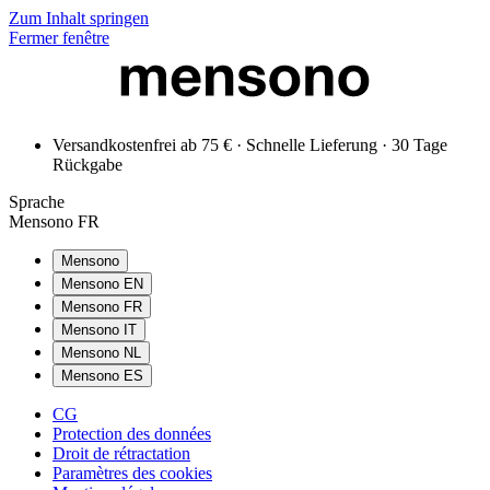
Zum Inhalt springen
Fermer fenêtre
Versandkostenfrei ab 75 € · Schnelle Lieferung · 30 Tage
Rückgabe
Sprache
Mensono FR
Mensono
Mensono EN
Mensono FR
Mensono IT
Mensono NL
Mensono ES
CG
Protection des données
Droit de rétractation
Paramètres des cookies