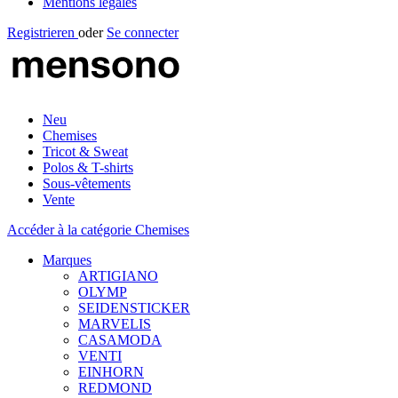
Mentions légales
Registrieren
oder
Se connecter
Neu
Chemises
Tricot & Sweat
Polos & T-shirts
Sous-vêtements
Vente
Accéder à la catégorie Chemises
Marques
ARTIGIANO
OLYMP
SEIDENSTICKER
MARVELIS
CASAMODA
VENTI
EINHORN
REDMOND