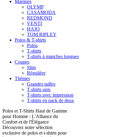
Marques
OLYMP
CASAMODA
REDMOND
VENTI
HAJO
TOM RIPLEY
Polos & T-shirts
Polos
T-shirts
T-shirts à manches longues
Coupes
Slim
Régulière
Thèmes
Grandes tailles
T-shirts unis
T-shirts avec impression
T-shirts en pack de deux
Polos et T-Shirts Haut de Gamme
pour Homme : L'Alliance du
Confort et de l'Élégance
Découvrez notre sélection
exclusive de polos et t-shirts pour