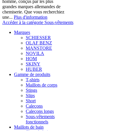
homme, conçus par les plus
grandes marques allemandes de
chemiserie. Que vous recherchiez
une...
Plus d'information
Accéder à la catégorie Sous-vêtements
Marques
SCHIESSER
OLAF BENZ
MANSTORE
NOVILA
HOM
SKINY
HUBER
Gamme de produits
T-shirts
Maillots de corps
Stings
Slips
Short
Caleçons
Caleçons longs
Sous-vêtements
fonctionnels
Maillots de bain