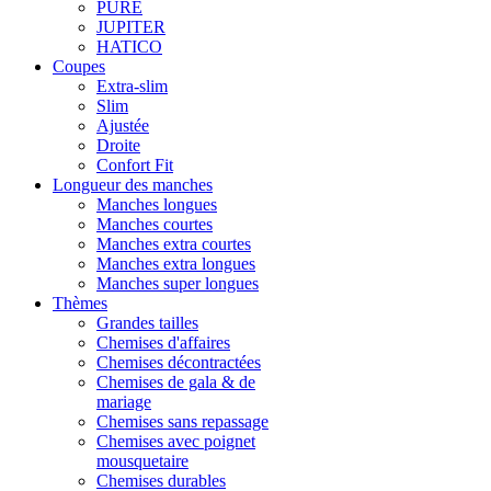
PURE
JUPITER
HATICO
Coupes
Extra-slim
Slim
Ajustée
Droite
Confort Fit
Longueur des manches
Manches longues
Manches courtes
Manches extra courtes
Manches extra longues
Manches super longues
Thèmes
Grandes tailles
Chemises d'affaires
Chemises décontractées
Chemises de gala & de
mariage
Chemises sans repassage
Chemises avec poignet
mousquetaire
Chemises durables