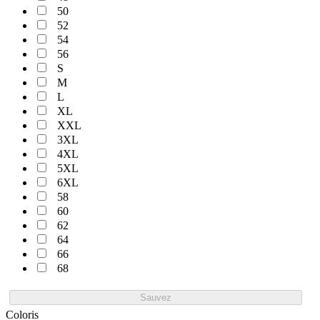
50
52
54
56
S
M
L
XL
XXL
3XL
4XL
5XL
6XL
58
60
62
64
66
68
Sauvez
Coloris