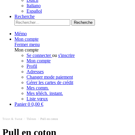
Dutch
Italiano
Español
Recherche
Recherche
Mémo
Mon compte
Fermer menu
Mon compte
Se connecter
ou
s'inscrire
Mon compte
Profil
Adresses
Changer mode paiement
Gérer les cartes de crédit
Mes comm.
Mes téléch. instant.
Liste vœux
Panier
0
0,00 €
Tricot & Sweat
/
Thèmes
/
Pull en coton
Pull en coton