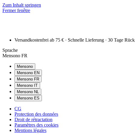
Zum Inhalt springen
Fermer fenêtre
Versandkostenfrei ab 75 € · Schnelle Lieferung · 30 Tage Rüc
Sprache
Mensono FR
Mensono
Mensono EN
Mensono FR
Mensono IT
Mensono NL
Mensono ES
CG
Protection des données
Droit de rétractation
Paramètres des cookies
Mentions légales