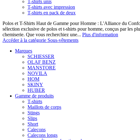
T-shirts unis
T-shirts avec impression
T-shirts en pack de deux
Polos et T-Shirts Haut de Gamme pour Homme : L'Alliance du Confor
sélection exclusive de polos et t-shirts pour homme, conçus par les p
chemiserie. Que vous recherchiez une...
Plus d'information
Accéder à la catégorie Sous-vêtements
Marques
SCHIESSER
OLAF BENZ
MANSTORE
NOVILA
HOM
SKINY
HUBER
Gamme de produits
T-shirts
Maillots de corps
Stings
Slips
Short
Caleçons
Caleçons longs