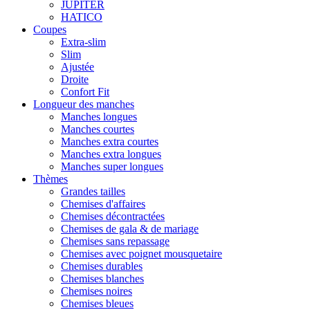
JUPITER
HATICO
Coupes
Extra-slim
Slim
Ajustée
Droite
Confort Fit
Longueur des manches
Manches longues
Manches courtes
Manches extra courtes
Manches extra longues
Manches super longues
Thèmes
Grandes tailles
Chemises d'affaires
Chemises décontractées
Chemises de gala & de mariage
Chemises sans repassage
Chemises avec poignet mousquetaire
Chemises durables
Chemises blanches
Chemises noires
Chemises bleues