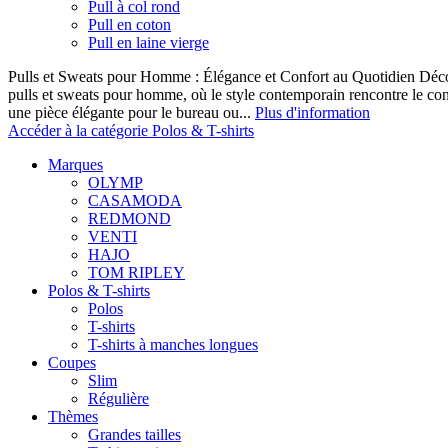
Pull à col rond
Pull en coton
Pull en laine vierge
Pulls et Sweats pour Homme : Élégance et Confort au Quotidien Décou
pulls et sweats pour homme, où le style contemporain rencontre le co
une pièce élégante pour le bureau ou...
Plus d'information
Accéder à la catégorie Polos & T-shirts
Marques
OLYMP
CASAMODA
REDMOND
VENTI
HAJO
TOM RIPLEY
Polos & T-shirts
Polos
T-shirts
T-shirts à manches longues
Coupes
Slim
Régulière
Thèmes
Grandes tailles