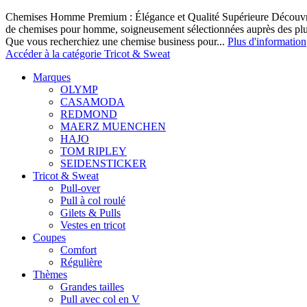
Chemises Homme Premium : Élégance et Qualité Supérieure Découvrez
de chemises pour homme, soigneusement sélectionnées auprès des pl
Que vous recherchiez une chemise business pour...
Plus d'information
Accéder à la catégorie Tricot & Sweat
Marques
OLYMP
CASAMODA
REDMOND
MAERZ MUENCHEN
HAJO
TOM RIPLEY
SEIDENSTICKER
Tricot & Sweat
Pull-over
Pull à col roulé
Gilets & Pulls
Vestes en tricot
Coupes
Comfort
Régulière
Thèmes
Grandes tailles
Pull avec col en V