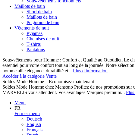
Sous-vêtements fonctionnels
Maillots de bain
Short de bain
Maillots de bain
Peignoirs de bain
Vêtements de nuit
Pyjamas
Chemises de nuit
T-shirts
Pantalons
Sous-vêtements pour Homme : Confort et Qualité au Quotidien Le cho
essentiel pour votre confort tout au long de la journée. Notre sélect
homme allie élégance, durabilité et...
Plus d'information
Accéder à la catégorie Vente
Soldes Mode Homme – Économisez maintenant
Soldes Mode Homme chez Mensono Profitez de nos promotions sur 
MARVELIS vous attendent. Vos avantages Marques premium...
Plus
Menu
FR
Fermer menu
Deutsch
English
Français