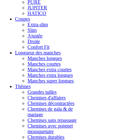
PURE
JUPITER
HATICO
Coupes
Extra-slim
Slim
Ajustée
Droite
Confort Fit
Longueur des manches
Manches longues
Manches courtes
Manches extra courtes
Manches extra longues
Manches super longues
Thèmes
Grandes tailles
Chemises d'affaires
Chemises décontractées
Chemises de gala & de
mariage
Chemises sans repassage
Chemises avec poignet
mousquetaire
Chemises durables