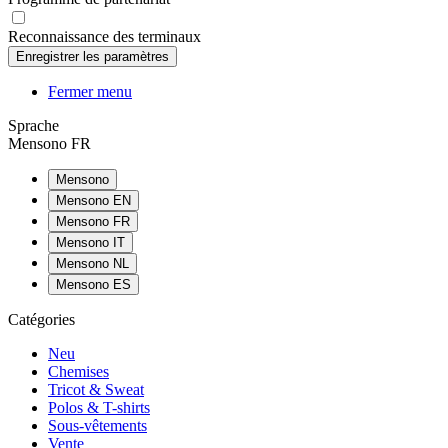
Reconnaissance des terminaux
Fermer menu
Sprache
Mensono FR
Mensono
Mensono EN
Mensono FR
Mensono IT
Mensono NL
Mensono ES
Catégories
Neu
Chemises
Tricot & Sweat
Polos & T-shirts
Sous-vêtements
Vente