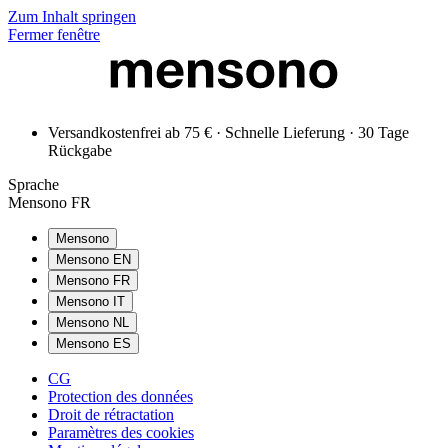
Zum Inhalt springen
Fermer fenêtre
Versandkostenfrei ab 75 € · Schnelle Lieferung · 30 Tage
Rückgabe
Sprache
Mensono FR
Mensono
Mensono EN
Mensono FR
Mensono IT
Mensono NL
Mensono ES
CG
Protection des données
Droit de rétractation
Paramètres des cookies