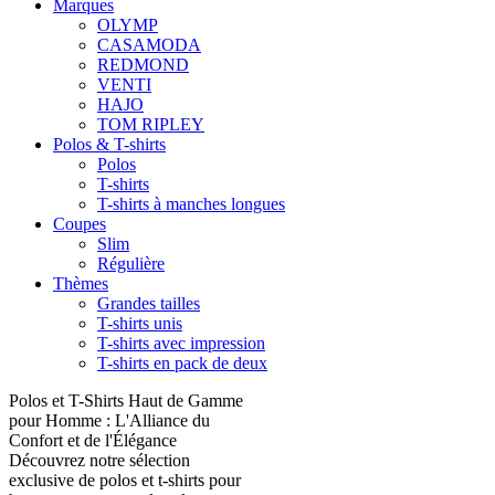
Marques
OLYMP
CASAMODA
REDMOND
VENTI
HAJO
TOM RIPLEY
Polos & T-shirts
Polos
T-shirts
T-shirts à manches longues
Coupes
Slim
Régulière
Thèmes
Grandes tailles
T-shirts unis
T-shirts avec impression
T-shirts en pack de deux
Polos et T-Shirts Haut de Gamme
pour Homme : L'Alliance du
Confort et de l'Élégance
Découvrez notre sélection
exclusive de polos et t-shirts pour