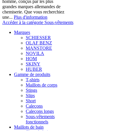
homme, conçus par les plus
grandes marques allemandes de
chemiserie. Que vous recherchiez
une...
Plus d'information
Accéder à la catégorie Sous-vêtements
Marques
SCHIESSER
OLAF BENZ
MANSTORE
NOVILA
HOM
SKINY
HUBER
Gamme de produits
T-shirts
Maillots de corps
Stings
Slips
Short
Caleçons
Caleçons longs
Sous-vêtements
fonctionnels
Maillots de bain