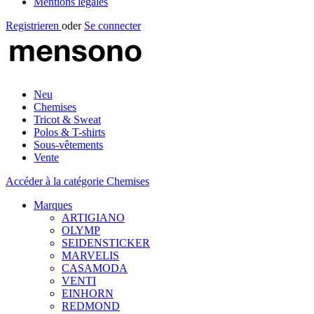
Mentions légales
Registrieren
oder
Se connecter
Neu
Chemises
Tricot & Sweat
Polos & T-shirts
Sous-vêtements
Vente
Accéder à la catégorie Chemises
Marques
ARTIGIANO
OLYMP
SEIDENSTICKER
MARVELIS
CASAMODA
VENTI
EINHORN
REDMOND