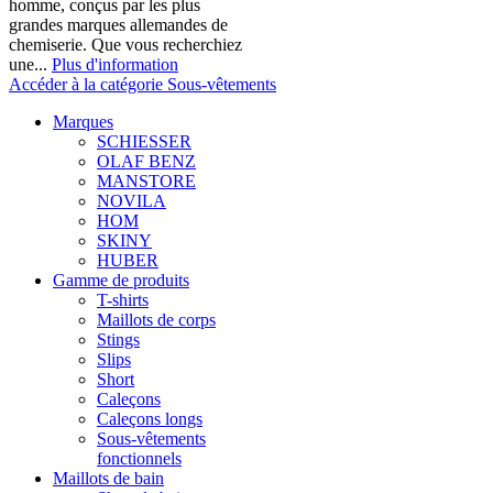
homme, conçus par les plus
grandes marques allemandes de
chemiserie. Que vous recherchiez
une...
Plus d'information
Accéder à la catégorie Sous-vêtements
Marques
SCHIESSER
OLAF BENZ
MANSTORE
NOVILA
HOM
SKINY
HUBER
Gamme de produits
T-shirts
Maillots de corps
Stings
Slips
Short
Caleçons
Caleçons longs
Sous-vêtements
fonctionnels
Maillots de bain