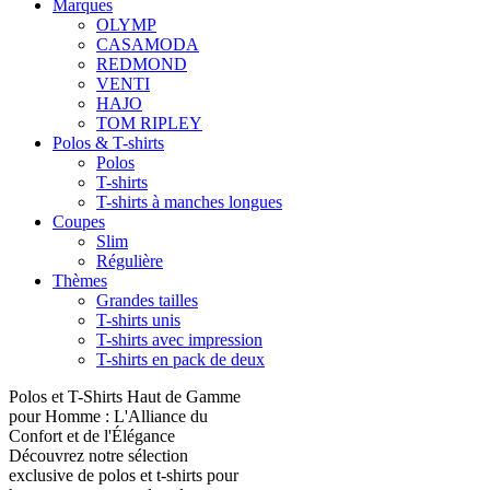
Marques
OLYMP
CASAMODA
REDMOND
VENTI
HAJO
TOM RIPLEY
Polos & T-shirts
Polos
T-shirts
T-shirts à manches longues
Coupes
Slim
Régulière
Thèmes
Grandes tailles
T-shirts unis
T-shirts avec impression
T-shirts en pack de deux
Polos et T-Shirts Haut de Gamme
pour Homme : L'Alliance du
Confort et de l'Élégance
Découvrez notre sélection
exclusive de polos et t-shirts pour