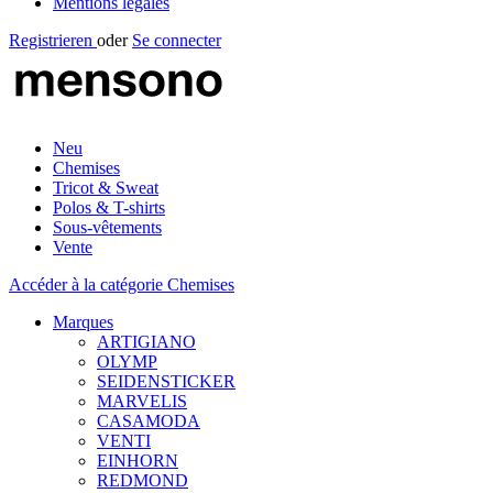
Mentions légales
Registrieren
oder
Se connecter
Neu
Chemises
Tricot & Sweat
Polos & T-shirts
Sous-vêtements
Vente
Accéder à la catégorie Chemises
Marques
ARTIGIANO
OLYMP
SEIDENSTICKER
MARVELIS
CASAMODA
VENTI
EINHORN
REDMOND