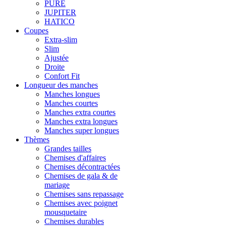
PURE
JUPITER
HATICO
Coupes
Extra-slim
Slim
Ajustée
Droite
Confort Fit
Longueur des manches
Manches longues
Manches courtes
Manches extra courtes
Manches extra longues
Manches super longues
Thèmes
Grandes tailles
Chemises d'affaires
Chemises décontractées
Chemises de gala & de
mariage
Chemises sans repassage
Chemises avec poignet
mousquetaire
Chemises durables