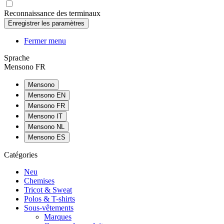
Reconnaissance des terminaux
Fermer menu
Sprache
Mensono FR
Mensono
Mensono EN
Mensono FR
Mensono IT
Mensono NL
Mensono ES
Catégories
Neu
Chemises
Tricot & Sweat
Polos & T-shirts
Sous-vêtements
Marques