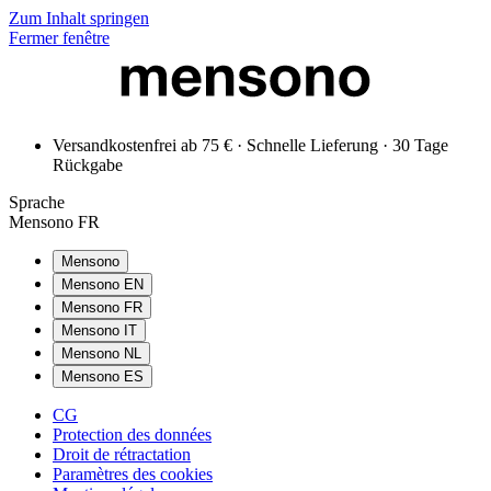
Zum Inhalt springen
Fermer fenêtre
Versandkostenfrei ab 75 € · Schnelle Lieferung · 30 Tage
Rückgabe
Sprache
Mensono FR
Mensono
Mensono EN
Mensono FR
Mensono IT
Mensono NL
Mensono ES
CG
Protection des données
Droit de rétractation
Paramètres des cookies