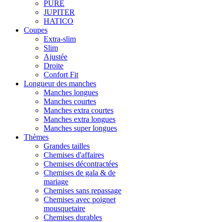
PURE
JUPITER
HATICO
Coupes
Extra-slim
Slim
Ajustée
Droite
Confort Fit
Longueur des manches
Manches longues
Manches courtes
Manches extra courtes
Manches extra longues
Manches super longues
Thèmes
Grandes tailles
Chemises d'affaires
Chemises décontractées
Chemises de gala & de
mariage
Chemises sans repassage
Chemises avec poignet
mousquetaire
Chemises durables