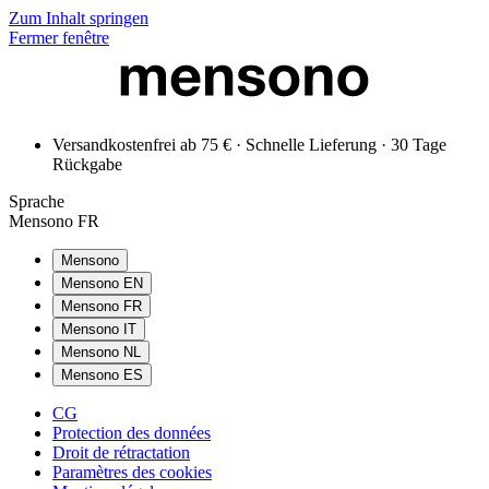
Zum Inhalt springen
Fermer fenêtre
Versandkostenfrei ab 75 € · Schnelle Lieferung · 30 Tage
Rückgabe
Sprache
Mensono FR
Mensono
Mensono EN
Mensono FR
Mensono IT
Mensono NL
Mensono ES
CG
Protection des données
Droit de rétractation
Paramètres des cookies