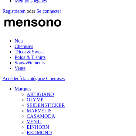
Mentions légales
Registrieren
oder
Se connecter
Neu
Chemises
Tricot & Sweat
Polos & T-shirts
Sous-vêtements
Vente
Accéder à la catégorie Chemises
Marques
ARTIGIANO
OLYMP
SEIDENSTICKER
MARVELIS
CASAMODA
VENTI
EINHORN
REDMOND