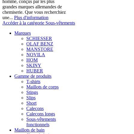
homme, conçus par les plus
grandes marques allemandes de
chemiserie. Que vous recherchiez
une...
Plus d'information
Accéder à la catégorie Sous-vêtements
Marques
SCHIESSER
OLAF BENZ
MANSTORE
NOVILA
HOM
SKINY
HUBER
Gamme de produits
T-shirts
Maillots de corps
Stings
Slips
Short
Caleçons
Caleçons longs
Sous-vêtements
fonctionnels
Maillots de bain