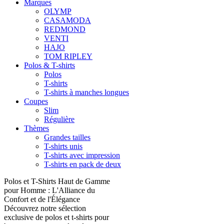
Marques
OLYMP
CASAMODA
REDMOND
VENTI
HAJO
TOM RIPLEY
Polos & T-shirts
Polos
T-shirts
T-shirts à manches longues
Coupes
Slim
Régulière
Thèmes
Grandes tailles
T-shirts unis
T-shirts avec impression
T-shirts en pack de deux
Polos et T-Shirts Haut de Gamme
pour Homme : L'Alliance du
Confort et de l'Élégance
Découvrez notre sélection
exclusive de polos et t-shirts pour