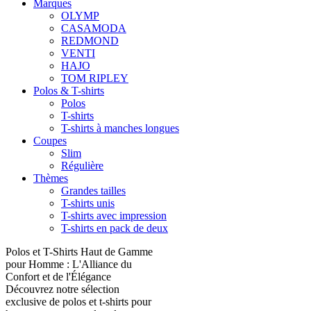
Marques
OLYMP
CASAMODA
REDMOND
VENTI
HAJO
TOM RIPLEY
Polos & T-shirts
Polos
T-shirts
T-shirts à manches longues
Coupes
Slim
Régulière
Thèmes
Grandes tailles
T-shirts unis
T-shirts avec impression
T-shirts en pack de deux
Polos et T-Shirts Haut de Gamme
pour Homme : L'Alliance du
Confort et de l'Élégance
Découvrez notre sélection
exclusive de polos et t-shirts pour