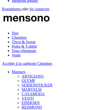
Mentions légales
Registrieren
oder
Se connecter
Neu
Chemises
Tricot & Sweat
Polos & T-shirts
Sous-vêtements
Vente
Accéder à la catégorie Chemises
Marques
ARTIGIANO
OLYMP
SEIDENSTICKER
MARVELIS
CASAMODA
VENTI
EINHORN
REDMOND