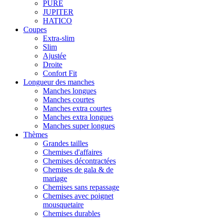
PURE
JUPITER
HATICO
Coupes
Extra-slim
Slim
Ajustée
Droite
Confort Fit
Longueur des manches
Manches longues
Manches courtes
Manches extra courtes
Manches extra longues
Manches super longues
Thèmes
Grandes tailles
Chemises d'affaires
Chemises décontractées
Chemises de gala & de
mariage
Chemises sans repassage
Chemises avec poignet
mousquetaire
Chemises durables