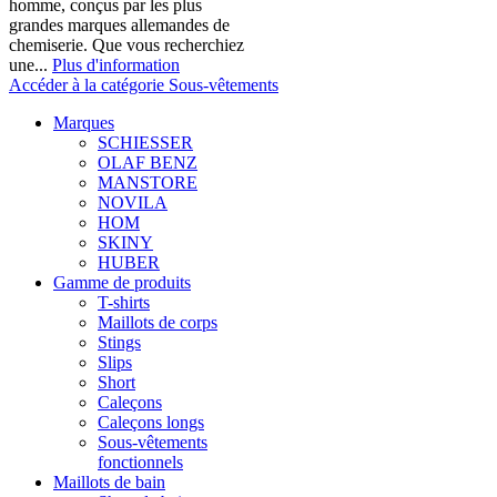
homme, conçus par les plus
grandes marques allemandes de
chemiserie. Que vous recherchiez
une...
Plus d'information
Accéder à la catégorie Sous-vêtements
Marques
SCHIESSER
OLAF BENZ
MANSTORE
NOVILA
HOM
SKINY
HUBER
Gamme de produits
T-shirts
Maillots de corps
Stings
Slips
Short
Caleçons
Caleçons longs
Sous-vêtements
fonctionnels
Maillots de bain