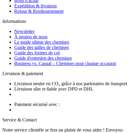
Bons d'achat
Expédition & livraison
Retour & Remboursement
Informations
Newsletter
À propos de nous
Le guide ultime des chemises
Guide des tailles de chemises
Guide des formes de col
Guide d'entretien des chemises
Business vs. Casual – Chemises pour chaque occasion
Livraison & paiement
Livraison neutre en CO₂ grâce à nos partenaires de transport
Livraison sûre et fiable avec DPD et DHL
Paiement sécurisé avec :
Service & Contact
Notre service clientèle se fera un plaisir de vous aider ! Envoyez-