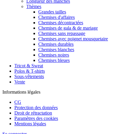
Longueur des manches
Thèmes
Grandes tailles
Chemises d'affaires
Chemises décontractées
Chemises de gala & de mariage
Chemises sans repassage
Chemises avec poignet mousquetaire
Chemises durables
Chemises blanches
Chemises noires
Chemises bleues
Tricot & Sweat
Polos & T-shirts
Sous-vêtements
Vente
Informations légales
CG
Protection des données
Droit de rétractation
Paramètres des cookies
Mentions légales
Se connecter