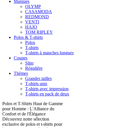
Marques
OLYMP
CASAMODA
REDMOND
VENTI
HAJO
TOM RIPLEY
Polos & T-shirts
Polos
T-shirts
T-shirts à manches longues
Coupes
Slim
Régulière
Thèmes
Grandes tailles
T-shirts unis
T-shirts avec impression
T-shirts en pack de deux
Polos et T-Shirts Haut de Gamme
pour Homme : L'Alliance du
Confort et de l'Élégance
Découvrez notre sélection
exclusive de polos et t-shirts pour