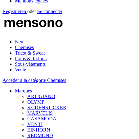
Mentions légales
Registrieren
oder
Se connecter
Neu
Chemises
Tricot & Sweat
Polos & T-shirts
Sous-vêtements
Vente
Accéder à la catégorie Chemises
Marques
ARTIGIANO
OLYMP
SEIDENSTICKER
MARVELIS
CASAMODA
VENTI
EINHORN
REDMOND