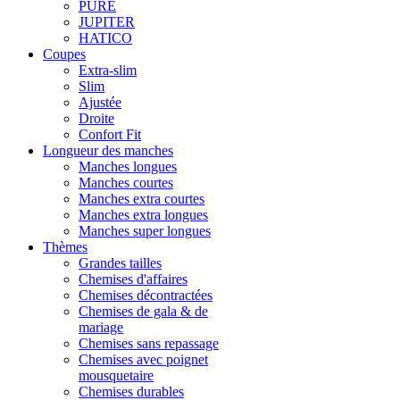
PURE
JUPITER
HATICO
Coupes
Extra-slim
Slim
Ajustée
Droite
Confort Fit
Longueur des manches
Manches longues
Manches courtes
Manches extra courtes
Manches extra longues
Manches super longues
Thèmes
Grandes tailles
Chemises d'affaires
Chemises décontractées
Chemises de gala & de
mariage
Chemises sans repassage
Chemises avec poignet
mousquetaire
Chemises durables