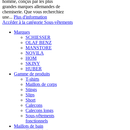
homme, conçus par les plus
grandes marques allemandes de
chemiserie. Que vous recherchiez
une...
Plus d'information
Accéder à la catégorie Sous-vêtements
Marques
SCHIESSER
OLAF BENZ
MANSTORE
NOVILA
HOM
SKINY
HUBER
Gamme de produits
T-shirts
Maillots de corps
Stings
Slips
Short
Caleçons
Caleçons longs
Sous-vêtements
fonctionnels
Maillots de bain