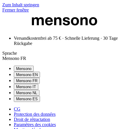
Zum Inhalt springen
Fermer fenêtre
Versandkostenfrei ab 75 € · Schnelle Lieferung · 30 Tage
Rückgabe
Sprache
Mensono FR
Mensono
Mensono EN
Mensono FR
Mensono IT
Mensono NL
Mensono ES
CG
Protection des données
Droit de rétractation
Paramètres des cookies