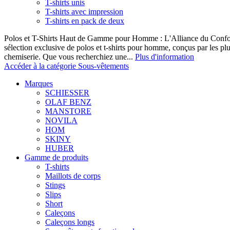
T-shirts unis
T-shirts avec impression
T-shirts en pack de deux
Polos et T-Shirts Haut de Gamme pour Homme : L'Alliance du Confor
sélection exclusive de polos et t-shirts pour homme, conçus par les p
chemiserie. Que vous recherchiez une...
Plus d'information
Accéder à la catégorie Sous-vêtements
Marques
SCHIESSER
OLAF BENZ
MANSTORE
NOVILA
HOM
SKINY
HUBER
Gamme de produits
T-shirts
Maillots de corps
Stings
Slips
Short
Caleçons
Caleçons longs