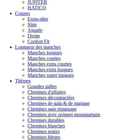
JUPITER
HATICO
Coupes
Extra-slim
Slim
Ajustée
Droite
Confort Fit
Longueur des manches
Manches longues
Manches courtes
Manches extra courtes
Manches extra longues
Manches super longues
Thèmes
Grandes tailles
Chemises d'affaires
Chemises décontractées
Chemises de gala & de mariage
Chemises sans repassage
Chemises avec poignet mousquetaire
Chemises durables
Chemises blanches
Chemises noires
Chemises bleues