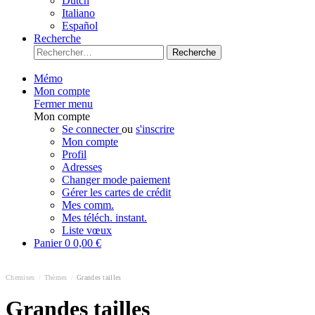
Dutch
Italiano
Español
Recherche
Recherche
Mémo
Mon compte
Fermer menu
Mon compte
Se connecter
ou
s'inscrire
Mon compte
Profil
Adresses
Changer mode paiement
Gérer les cartes de crédit
Mes comm.
Mes téléch. instant.
Liste vœux
Panier
0
0,00 €
Chemises
/
Thèmes
/
Grandes tailles
Grandes tailles