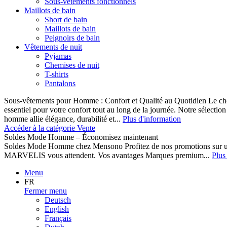
Sous-vêtements fonctionnels
Maillots de bain
Short de bain
Maillots de bain
Peignoirs de bain
Vêtements de nuit
Pyjamas
Chemises de nuit
T-shirts
Pantalons
Sous-vêtements pour Homme : Confort et Qualité au Quotidien Le cho
essentiel pour votre confort tout au long de la journée. Notre sélect
homme allie élégance, durabilité et...
Plus d'information
Accéder à la catégorie Vente
Soldes Mode Homme – Économisez maintenant
Soldes Mode Homme chez Mensono Profitez de nos promotions sur 
MARVELIS vous attendent. Vos avantages Marques premium...
Plus
Menu
FR
Fermer menu
Deutsch
English
Français