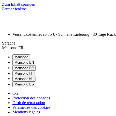
Zum Inhalt springen
Fermer fenêtre
Versandkostenfrei ab 75 € · Schnelle Lieferung · 30 Tage Rüc
Sprache
Mensono FR
Mensono
Mensono EN
Mensono FR
Mensono IT
Mensono NL
Mensono ES
CG
Protection des données
Droit de rétractation
Paramètres des cookies
Mentions légales