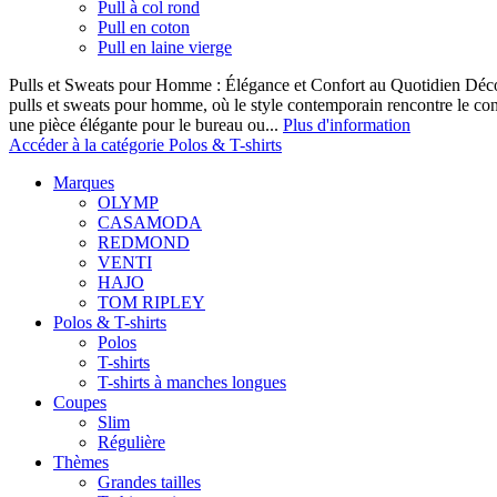
Pull à col rond
Pull en coton
Pull en laine vierge
Pulls et Sweats pour Homme : Élégance et Confort au Quotidien Décou
pulls et sweats pour homme, où le style contemporain rencontre le co
une pièce élégante pour le bureau ou...
Plus d'information
Accéder à la catégorie Polos & T-shirts
Marques
OLYMP
CASAMODA
REDMOND
VENTI
HAJO
TOM RIPLEY
Polos & T-shirts
Polos
T-shirts
T-shirts à manches longues
Coupes
Slim
Régulière
Thèmes
Grandes tailles