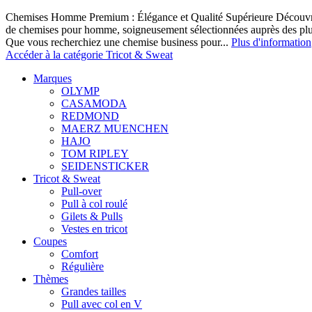
Chemises Homme Premium : Élégance et Qualité Supérieure Découvrez
de chemises pour homme, soigneusement sélectionnées auprès des pl
Que vous recherchiez une chemise business pour...
Plus d'information
Accéder à la catégorie Tricot & Sweat
Marques
OLYMP
CASAMODA
REDMOND
MAERZ MUENCHEN
HAJO
TOM RIPLEY
SEIDENSTICKER
Tricot & Sweat
Pull-over
Pull à col roulé
Gilets & Pulls
Vestes en tricot
Coupes
Comfort
Régulière
Thèmes
Grandes tailles
Pull avec col en V