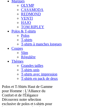
Marques
OLYMP
CASAMODA
REDMOND
VENTI
HAJO
TOM RIPLEY
Polos & T-shirts
Polos
T-shirts
T-shirts à manches longues
Coupes
Slim
Régulière
Thèmes
Grandes tailles
T-shirts unis
T-shirts avec impression
T-shirts en pack de deux
Polos et T-Shirts Haut de Gamme
pour Homme : L'Alliance du
Confort et de l'Élégance
Découvrez notre sélection
exclusive de polos et t-shirts pour