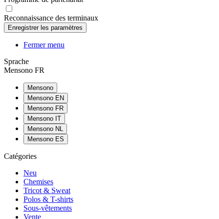
Reconnaissance des terminaux
Fermer menu
Sprache
Mensono FR
Mensono
Mensono EN
Mensono FR
Mensono IT
Mensono NL
Mensono ES
Catégories
Neu
Chemises
Tricot & Sweat
Polos & T-shirts
Sous-vêtements
Vente