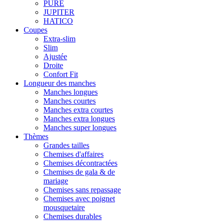
PURE
JUPITER
HATICO
Coupes
Extra-slim
Slim
Ajustée
Droite
Confort Fit
Longueur des manches
Manches longues
Manches courtes
Manches extra courtes
Manches extra longues
Manches super longues
Thèmes
Grandes tailles
Chemises d'affaires
Chemises décontractées
Chemises de gala & de
mariage
Chemises sans repassage
Chemises avec poignet
mousquetaire
Chemises durables