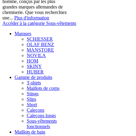
homme, conçus par les plus
grandes marques allemandes de
chemiserie. Que vous recherchiez
une...
Plus d'information
Accéder à la catégorie Sous-vêtements
Marques
SCHIESSER
OLAF BENZ
MANSTORE
NOVILA
HOM
SKINY
HUBER
Gamme de produits
T-shirts
Maillots de corps
Stings
Slips
Short
Caleçons
Caleçons longs
Sous-vêtements
fonctionnels
Maillots de bain