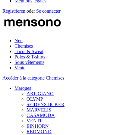
Mentions légales
Registrieren
oder
Se connecter
Neu
Chemises
Tricot & Sweat
Polos & T-shirts
Sous-vêtements
Vente
Accéder à la catégorie Chemises
Marques
ARTIGIANO
OLYMP
SEIDENSTICKER
MARVELIS
CASAMODA
VENTI
EINHORN
REDMOND