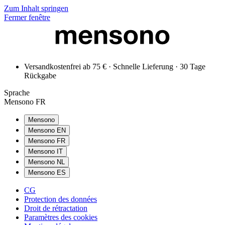
Zum Inhalt springen
Fermer fenêtre
Versandkostenfrei ab 75 € · Schnelle Lieferung · 30 Tage
Rückgabe
Sprache
Mensono FR
Mensono
Mensono EN
Mensono FR
Mensono IT
Mensono NL
Mensono ES
CG
Protection des données
Droit de rétractation
Paramètres des cookies