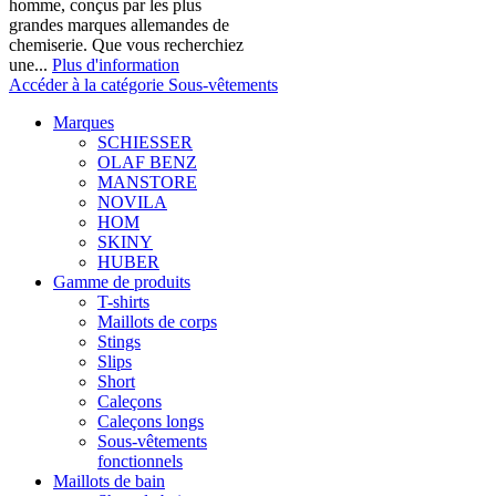
homme, conçus par les plus
grandes marques allemandes de
chemiserie. Que vous recherchiez
une...
Plus d'information
Accéder à la catégorie Sous-vêtements
Marques
SCHIESSER
OLAF BENZ
MANSTORE
NOVILA
HOM
SKINY
HUBER
Gamme de produits
T-shirts
Maillots de corps
Stings
Slips
Short
Caleçons
Caleçons longs
Sous-vêtements
fonctionnels
Maillots de bain