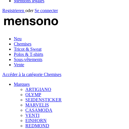
Mentions légales
Registrieren
oder
Se connecter
Neu
Chemises
Tricot & Sweat
Polos & T-shirts
Sous-vêtements
Vente
Accéder à la catégorie Chemises
Marques
ARTIGIANO
OLYMP
SEIDENSTICKER
MARVELIS
CASAMODA
VENTI
EINHORN
REDMOND