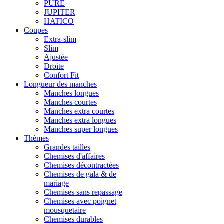
PURE
JUPITER
HATICO
Coupes
Extra-slim
Slim
Ajustée
Droite
Confort Fit
Longueur des manches
Manches longues
Manches courtes
Manches extra courtes
Manches extra longues
Manches super longues
Thèmes
Grandes tailles
Chemises d'affaires
Chemises décontractées
Chemises de gala & de
mariage
Chemises sans repassage
Chemises avec poignet
mousquetaire
Chemises durables