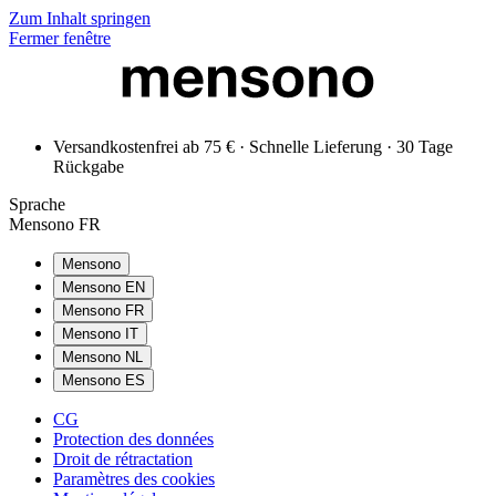
Zum Inhalt springen
Fermer fenêtre
Versandkostenfrei ab 75 € · Schnelle Lieferung · 30 Tage
Rückgabe
Sprache
Mensono FR
Mensono
Mensono EN
Mensono FR
Mensono IT
Mensono NL
Mensono ES
CG
Protection des données
Droit de rétractation
Paramètres des cookies