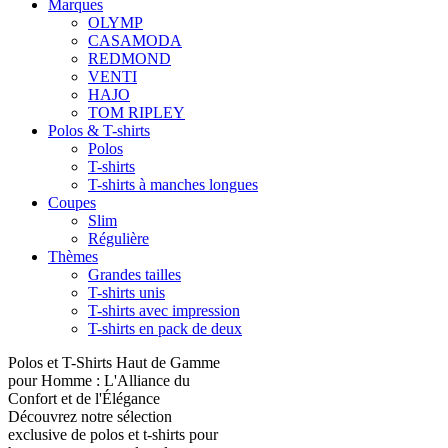
Marques
OLYMP
CASAMODA
REDMOND
VENTI
HAJO
TOM RIPLEY
Polos & T-shirts
Polos
T-shirts
T-shirts à manches longues
Coupes
Slim
Régulière
Thèmes
Grandes tailles
T-shirts unis
T-shirts avec impression
T-shirts en pack de deux
Polos et T-Shirts Haut de Gamme
pour Homme : L'Alliance du
Confort et de l'Élégance
Découvrez notre sélection
exclusive de polos et t-shirts pour