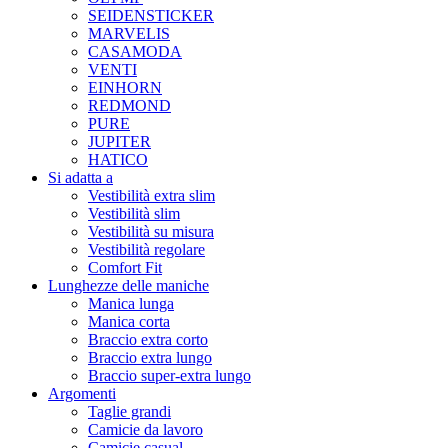
SEIDENSTICKER
MARVELIS
CASAMODA
VENTI
EINHORN
REDMOND
PURE
JUPITER
HATICO
Si adatta a
Vestibilità extra slim
Vestibilità slim
Vestibilità su misura
Vestibilità regolare
Comfort Fit
Lunghezze delle maniche
Manica lunga
Manica corta
Braccio extra corto
Braccio extra lungo
Braccio super-extra lungo
Argomenti
Taglie grandi
Camicie da lavoro
Camicie casual