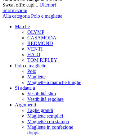
Sweat offre capi...
Ulteriori
informazioni
Alla categoria Polo e magliette
Marche
OLYMP
CASAMODA
REDMOND
VENTI
HAJO
TOM RIPLEY
Polo e magliette
Polo
Magliette
Magliette a maniche lunghe
Si adatta a
Vestibilità slim
Vestibilità regolare
Argomenti
Taglie grandi
Magliette semplici
Magliette con stampa
Magliette in confezione
doppia