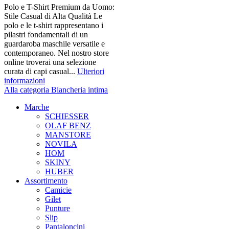
Polo e T-Shirt Premium da Uomo:
Stile Casual di Alta Qualità Le
polo e le t-shirt rappresentano i
pilastri fondamentali di un
guardaroba maschile versatile e
contemporaneo. Nel nostro store
online troverai una selezione
curata di capi casual...
Ulteriori
informazioni
Alla categoria Biancheria intima
Marche
SCHIESSER
OLAF BENZ
MANSTORE
NOVILA
HOM
SKINY
HUBER
Assortimento
Camicie
Gilet
Punture
Slip
Pantaloncini