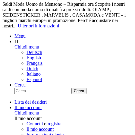
Saldi Moda Uomo da Mensono – Risparmia ora Scoprite i nostri
saldi con moda uomo di qualità a prezzi ridotti. OLYMP ,
SEIDENSTICKER , MARVELIS , CASAMODA e VENTI – i
migliori marchi europei in promozione. Perché acquistare nei
nostri...
Ulteriori informazioni
Menu
IT
Chiudi menu
Deutsch
English
Français
Dutch
Italiano
Español
Cerca
Cerca
Lista dei desideri
Il mio account
Chiudi menu
Il mio account
Connetti
o
registra
Il mio account
Informazioni utente