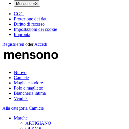
Mensono ES
CGC
Protezione dei dati
Diritto di recesso
Impostazioni dei cookie
Impronta
Registrieren
oder
Accedi
Nuovo
Camicie
Maglia e sudore
Polo e magliette
Biancheria intima
Vendita
Alla categoria Camicie
Marche
ARTIGIANO
OLYMP