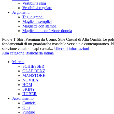
Vestibilità slim
Vestibilità regolare
Argomenti
Taglie grandi
Magliette semplici
Magliette con stampa
Magliette in confezione doppia
Polo e T-Shirt Premium da Uomo: Stile Casual di Alta Qualità Le polo e 
fondamentali di un guardaroba maschile versatile e contemporaneo. Nel
selezione curata di capi casual...
Ulteriori informazioni
Alla categoria Biancheria intima
Marche
SCHIESSER
OLAF BENZ
MANSTORE
NOVILA
HOM
SKINY
HUBER
Assortimento
Camicie
Gilet
Punture