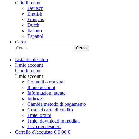
Chiudi menu
Deutsch
English
Français
Dutch
Italiano
Español
Cerca
Cerca
Lista dei desideri
Il mio account
Chiudi menu
Il mio account
Connetti
o
registra
Il mio account
Informazioni utente
Indirizzi
Cambia metodo di pagamento
Gestisci carte di credito
I miei ordini
I miei download immediati
Lista dei desideri
Carrello d\'acquisto
0
0,00 €