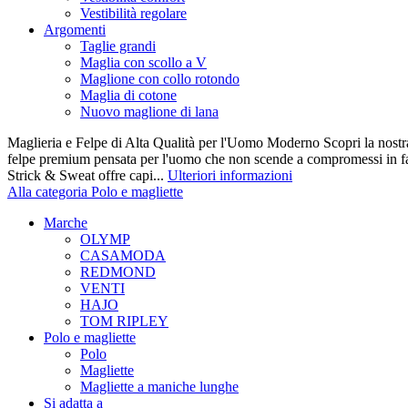
Vestibilità regolare
Argomenti
Taglie grandi
Maglia con scollo a V
Maglione con collo rotondo
Maglia di cotone
Nuovo maglione di lana
Maglieria e Felpe di Alta Qualità per l'Uomo Moderno Scopri la nostra 
felpe premium pensata per l'uomo che non scende a compromessi in fatt
Strick & Sweat offre capi...
Ulteriori informazioni
Alla categoria Polo e magliette
Marche
OLYMP
CASAMODA
REDMOND
VENTI
HAJO
TOM RIPLEY
Polo e magliette
Polo
Magliette
Magliette a maniche lunghe
Si adatta a