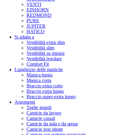
VENTI
EINHORN
REDMOND
PURE
JUPITER
HATICO
Si adatta a
Vestibilità extra slim
Vestibilità slim
Vestibilità su misura
Vestibilità regolare
Comfort Fit
Lunghezze delle maniche
Manica lunga
Manica corta
Braccio extra corto
Braccio extra lungo
Braccio super-extra lungo
Argomenti
Taglie grandi
Camicie da lavoro
Camicie casual
Camicie da gala e da sposa
Camicie non stirate
Camicie con polsino rovesciato