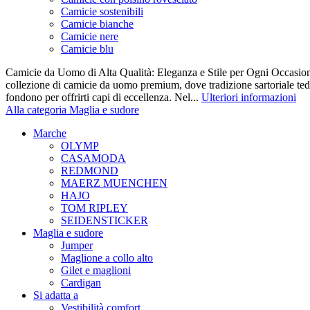
Camicie sostenibili
Camicie bianche
Camicie nere
Camicie blu
Camicie da Uomo di Alta Qualità: Eleganza e Stile per Ogni Occasione
collezione di camicie da uomo premium, dove tradizione sartoriale te
fondono per offrirti capi di eccellenza. Nel...
Ulteriori informazioni
Alla categoria Maglia e sudore
Marche
OLYMP
CASAMODA
REDMOND
MAERZ MUENCHEN
HAJO
TOM RIPLEY
SEIDENSTICKER
Maglia e sudore
Jumper
Maglione a collo alto
Gilet e maglioni
Cardigan
Si adatta a
Vestibilità comfort