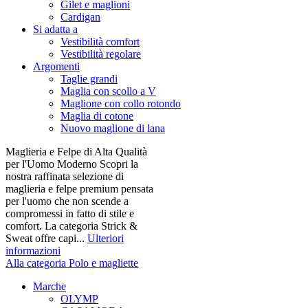
Gilet e maglioni
Cardigan
Si adatta a
Vestibilità comfort
Vestibilità regolare
Argomenti
Taglie grandi
Maglia con scollo a V
Maglione con collo rotondo
Maglia di cotone
Nuovo maglione di lana
Maglieria e Felpe di Alta Qualità
per l'Uomo Moderno Scopri la
nostra raffinata selezione di
maglieria e felpe premium pensata
per l'uomo che non scende a
compromessi in fatto di stile e
comfort. La categoria Strick &
Sweat offre capi...
Ulteriori
informazioni
Alla categoria Polo e magliette
Marche
OLYMP