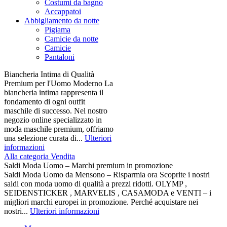
Costumi da bagno
Accappatoi
Abbigliamento da notte
Pigiama
Camicie da notte
Camicie
Pantaloni
Biancheria Intima di Qualità
Premium per l'Uomo Moderno La
biancheria intima rappresenta il
fondamento di ogni outfit
maschile di successo. Nel nostro
negozio online specializzato in
moda maschile premium, offriamo
una selezione curata di...
Ulteriori
informazioni
Alla categoria Vendita
Saldi Moda Uomo – Marchi premium in promozione
Saldi Moda Uomo da Mensono – Risparmia ora Scoprite i nostri
saldi con moda uomo di qualità a prezzi ridotti. OLYMP ,
SEIDENSTICKER , MARVELIS , CASAMODA e VENTI – i
migliori marchi europei in promozione. Perché acquistare nei
nostri...
Ulteriori informazioni