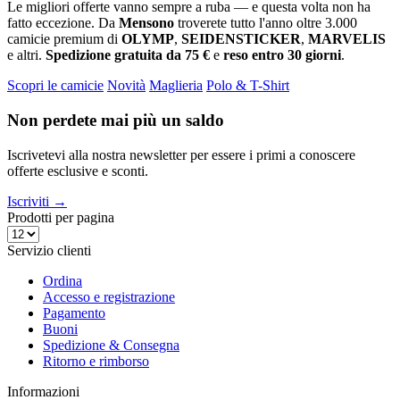
Le migliori offerte vanno sempre a ruba — e questa volta non ha
fatto eccezione. Da
Mensono
troverete tutto l'anno oltre 3.000
camicie premium di
OLYMP
,
SEIDENSTICKER
,
MARVELIS
e altri.
Spedizione gratuita da 75 €
e
reso entro 30 giorni
.
Scopri le camicie
Novità
Maglieria
Polo & T-Shirt
Non perdete mai più un saldo
Iscrivetevi alla nostra newsletter per essere i primi a conoscere
offerte esclusive e sconti.
Iscriviti →
Prodotti per pagina
Servizio clienti
Ordina
Accesso e registrazione
Pagamento
Buoni
Spedizione & Consegna
Ritorno e rimborso
Informazioni