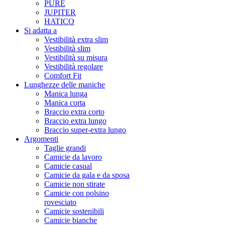
PURE
JUPITER
HATICO
Si adatta a
Vestibilità extra slim
Vestibilità slim
Vestibilità su misura
Vestibilità regolare
Comfort Fit
Lunghezze delle maniche
Manica lunga
Manica corta
Braccio extra corto
Braccio extra lungo
Braccio super-extra lungo
Argomenti
Taglie grandi
Camicie da lavoro
Camicie casual
Camicie da gala e da sposa
Camicie non stirate
Camicie con polsino
rovesciato
Camicie sostenibili
Camicie bianche