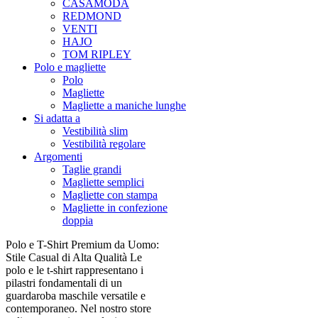
CASAMODA
REDMOND
VENTI
HAJO
TOM RIPLEY
Polo e magliette
Polo
Magliette
Magliette a maniche lunghe
Si adatta a
Vestibilità slim
Vestibilità regolare
Argomenti
Taglie grandi
Magliette semplici
Magliette con stampa
Magliette in confezione
doppia
Polo e T-Shirt Premium da Uomo:
Stile Casual di Alta Qualità Le
polo e le t-shirt rappresentano i
pilastri fondamentali di un
guardaroba maschile versatile e
contemporaneo. Nel nostro store