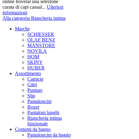
online troverai una selezione
curata di capi casual...
Ulteriori
informazioni
Alla categoria Biancheria intima
Marche
SCHIESSER
OLAF BENZ
MANSTORE
NOVILA
HOM
SKINY
HUBER
Assortimento
Camicie
Gilet
Punture
Slip
Pantaloncini
Boxer
Pantaloni lunghi
Biancheria intima
funzionale
Costumi da bagno
Pantaloncini da bagno