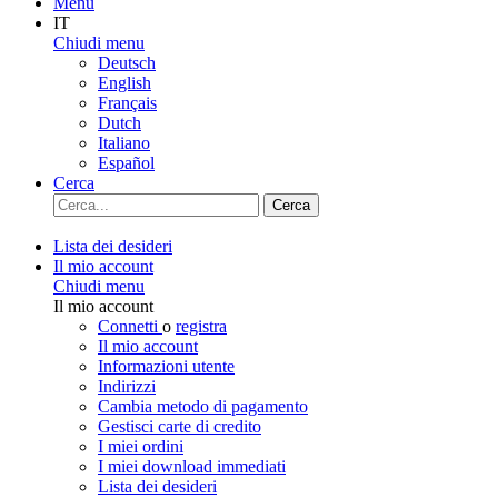
Menu
IT
Chiudi menu
Deutsch
English
Français
Dutch
Italiano
Español
Cerca
Cerca
Lista dei desideri
Il mio account
Chiudi menu
Il mio account
Connetti
o
registra
Il mio account
Informazioni utente
Indirizzi
Cambia metodo di pagamento
Gestisci carte di credito
I miei ordini
I miei download immediati
Lista dei desideri