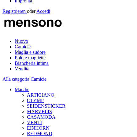
Impronta
Registrieren
oder
Accedi
Nuovo
Camicie
Maglia e sudore
Polo e magliette
Biancheria intima
Vendita
Alla categoria Camicie
Marche
ARTIGIANO
OLYMP
SEIDENSTICKER
MARVELIS
CASAMODA
VENTI
EINHORN
REDMOND