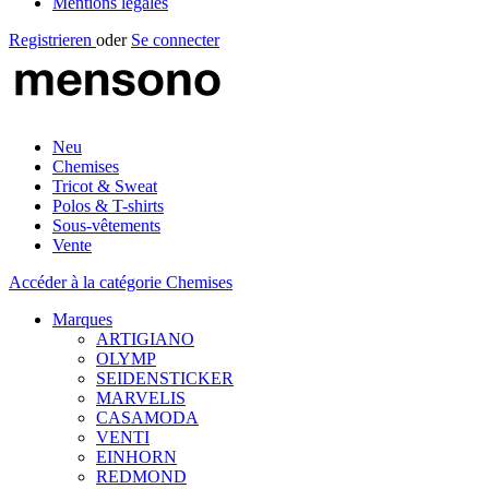
Mentions légales
Registrieren
oder
Se connecter
Neu
Chemises
Tricot & Sweat
Polos & T-shirts
Sous-vêtements
Vente
Accéder à la catégorie Chemises
Marques
ARTIGIANO
OLYMP
SEIDENSTICKER
MARVELIS
CASAMODA
VENTI
EINHORN
REDMOND