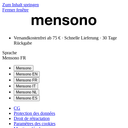
Zum Inhalt springen
Fermer fenêtre
Versandkostenfrei ab 75 € · Schnelle Lieferung · 30 Tage
Rückgabe
Sprache
Mensono FR
Mensono
Mensono EN
Mensono FR
Mensono IT
Mensono NL
Mensono ES
CG
Protection des données
Droit de rétractation
Paramètres des cookies