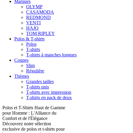
Marques
OLYMP
CASAMODA
REDMOND
VENTI
HAJO
TOM RIPLEY
Polos & T-shirts
Polos
T-shirts
T-shirts à manches longues
Coupes
Slim
Régulière
Thèmes
Grandes tailles
T-shirts unis
T-shirts avec impression
T-shirts en pack de deux
Polos et T-Shirts Haut de Gamme
pour Homme : L'Alliance du
Confort et de l'Élégance
Découvrez notre sélection
exclusive de polos et t-shirts pour