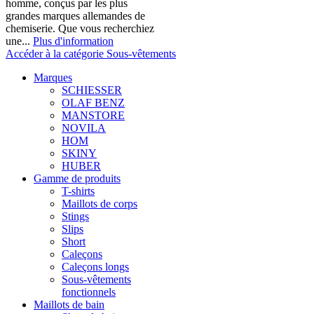
homme, conçus par les plus
grandes marques allemandes de
chemiserie. Que vous recherchiez
une...
Plus d'information
Accéder à la catégorie Sous-vêtements
Marques
SCHIESSER
OLAF BENZ
MANSTORE
NOVILA
HOM
SKINY
HUBER
Gamme de produits
T-shirts
Maillots de corps
Stings
Slips
Short
Caleçons
Caleçons longs
Sous-vêtements
fonctionnels
Maillots de bain