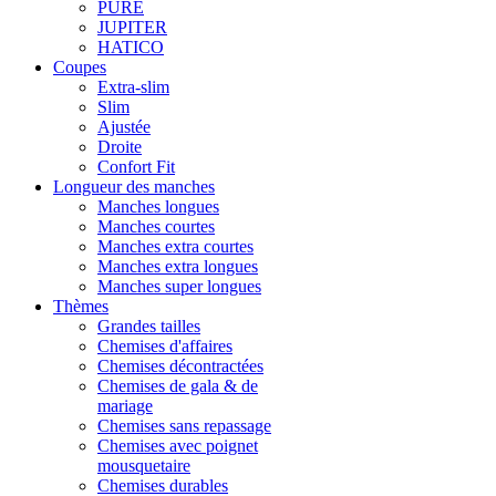
PURE
JUPITER
HATICO
Coupes
Extra-slim
Slim
Ajustée
Droite
Confort Fit
Longueur des manches
Manches longues
Manches courtes
Manches extra courtes
Manches extra longues
Manches super longues
Thèmes
Grandes tailles
Chemises d'affaires
Chemises décontractées
Chemises de gala & de
mariage
Chemises sans repassage
Chemises avec poignet
mousquetaire
Chemises durables