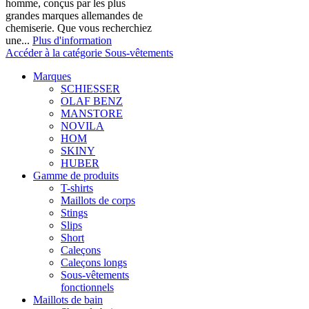
homme, conçus par les plus
grandes marques allemandes de
chemiserie. Que vous recherchiez
une...
Plus d'information
Accéder à la catégorie Sous-vêtements
Marques
SCHIESSER
OLAF BENZ
MANSTORE
NOVILA
HOM
SKINY
HUBER
Gamme de produits
T-shirts
Maillots de corps
Stings
Slips
Short
Caleçons
Caleçons longs
Sous-vêtements
fonctionnels
Maillots de bain