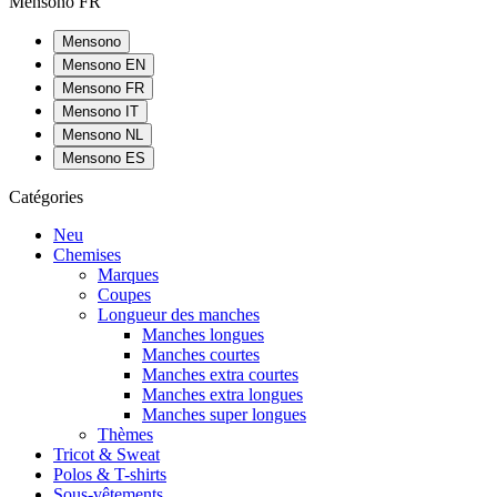
Mensono FR
Mensono
Mensono EN
Mensono FR
Mensono IT
Mensono NL
Mensono ES
Catégories
Neu
Chemises
Marques
Coupes
Longueur des manches
Manches longues
Manches courtes
Manches extra courtes
Manches extra longues
Manches super longues
Thèmes
Tricot & Sweat
Polos & T-shirts
Sous-vêtements