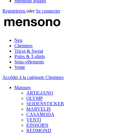
Mentions légales
Registrieren
oder
Se connecter
Neu
Chemises
Tricot & Sweat
Polos & T-shirts
Sous-vêtements
Vente
Accéder à la catégorie Chemises
Marques
ARTIGIANO
OLYMP
SEIDENSTICKER
MARVELIS
CASAMODA
VENTI
EINHORN
REDMOND