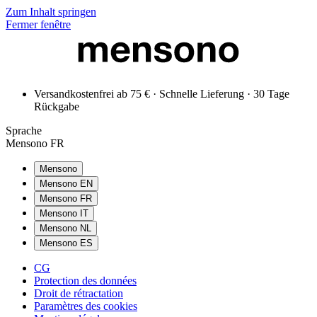
Zum Inhalt springen
Fermer fenêtre
Versandkostenfrei ab 75 € · Schnelle Lieferung · 30 Tage
Rückgabe
Sprache
Mensono FR
Mensono
Mensono EN
Mensono FR
Mensono IT
Mensono NL
Mensono ES
CG
Protection des données
Droit de rétractation
Paramètres des cookies