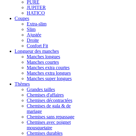
PURE
JUPITER
HATICO
Coupes
Extra-slim
Slim
Ajustée
Droite
Confort Fit
Longueur des manches
Manches longues
Manches courtes
Manches extra courtes
Manches extra longues
Manches super longues
Thèmes
Grandes tailles
Chemises d'affaires
Chemises décontractées
Chemises de gala & de
mariage
Chemises sans repassage
Chemises avec poignet
mousquetaire
Chemises durables