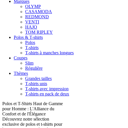
Marques
OLYMP
CASAMODA
REDMOND
VENTI
HAJO
TOM RIPLEY
Polos & T-shirts
Polos
T-shirts
T-shirts à manches longues
Coupes
Slim
Régulière
Thèmes
Grandes tailles
T-shirts unis
T-shirts avec impression
T-shirts en pack de deux
Polos et T-Shirts Haut de Gamme
pour Homme : L'Alliance du
Confort et de l'Élégance
Découvrez notre sélection
exclusive de polos et t-shirts pour