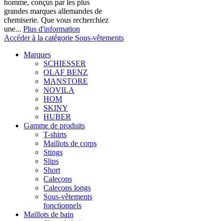
homme, conçus par les plus
grandes marques allemandes de
chemiserie. Que vous recherchiez
une...
Plus d'information
Accéder à la catégorie Sous-vêtements
Marques
SCHIESSER
OLAF BENZ
MANSTORE
NOVILA
HOM
SKINY
HUBER
Gamme de produits
T-shirts
Maillots de corps
Stings
Slips
Short
Caleçons
Caleçons longs
Sous-vêtements
fonctionnels
Maillots de bain