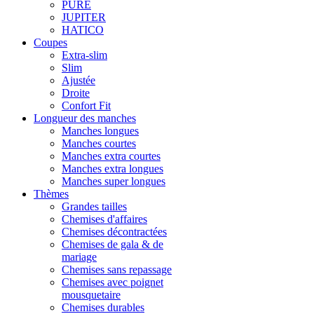
PURE
JUPITER
HATICO
Coupes
Extra-slim
Slim
Ajustée
Droite
Confort Fit
Longueur des manches
Manches longues
Manches courtes
Manches extra courtes
Manches extra longues
Manches super longues
Thèmes
Grandes tailles
Chemises d'affaires
Chemises décontractées
Chemises de gala & de
mariage
Chemises sans repassage
Chemises avec poignet
mousquetaire
Chemises durables