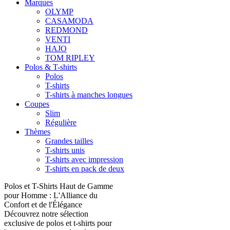
Marques
OLYMP
CASAMODA
REDMOND
VENTI
HAJO
TOM RIPLEY
Polos & T-shirts
Polos
T-shirts
T-shirts à manches longues
Coupes
Slim
Régulière
Thèmes
Grandes tailles
T-shirts unis
T-shirts avec impression
T-shirts en pack de deux
Polos et T-Shirts Haut de Gamme
pour Homme : L'Alliance du
Confort et de l'Élégance
Découvrez notre sélection
exclusive de polos et t-shirts pour