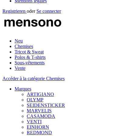
Mentions légales
Registrieren
oder
Se connecter
Neu
Chemises
Tricot & Sweat
Polos & T-shirts
Sous-vêtements
Vente
Accéder à la catégorie Chemises
Marques
ARTIGIANO
OLYMP
SEIDENSTICKER
MARVELIS
CASAMODA
VENTI
EINHORN
REDMOND