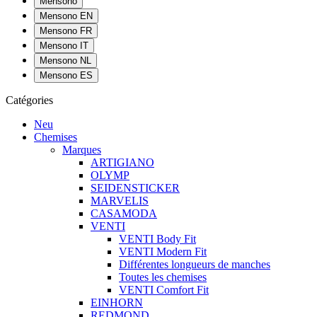
Mensono
Mensono EN
Mensono FR
Mensono IT
Mensono NL
Mensono ES
Catégories
Neu
Chemises
Marques
ARTIGIANO
OLYMP
SEIDENSTICKER
MARVELIS
CASAMODA
VENTI
VENTI Body Fit
VENTI Modern Fit
Différentes longueurs de manches
Toutes les chemises
VENTI Comfort Fit
EINHORN
REDMOND