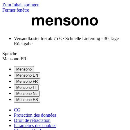
Zum Inhalt springen
Fermer fenêtre
Versandkostenfrei ab 75 € · Schnelle Lieferung · 30 Tage
Rückgabe
Sprache
Mensono FR
Mensono
Mensono EN
Mensono FR
Mensono IT
Mensono NL
Mensono ES
CG
Protection des données
Droit de rétractation
Paramètres des cookies