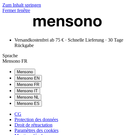
Zum Inhalt springen
Fermer fenêtre
Versandkostenfrei ab 75 € · Schnelle Lieferung · 30 Tage
Rückgabe
Sprache
Mensono FR
Mensono
Mensono EN
Mensono FR
Mensono IT
Mensono NL
Mensono ES
CG
Protection des données
Droit de rétractation
Paramètres des cookies