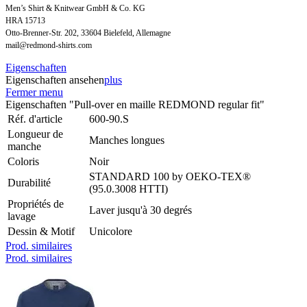
Men’s Shirt & Knitwear GmbH & Co. KG
HRA 15713
Otto-Brenner-Str. 202, 33604 Bielefeld, Allemagne
mail@redmond-shirts.com
Eigenschaften
Eigenschaften ansehen
plus
Fermer menu
Eigenschaften "Pull-over en maille REDMOND regular fit"
Réf. d'article
600-90.S
Longueur de
Manches longues
manche
Coloris
Noir
STANDARD 100 by OEKO-TEX®
Durabilité
(95.0.3008 HTTI)
Propriétés de
Laver jusqu'à 30 degrés
lavage
Dessin & Motif
Unicolore
Prod. similaires
Prod. similaires