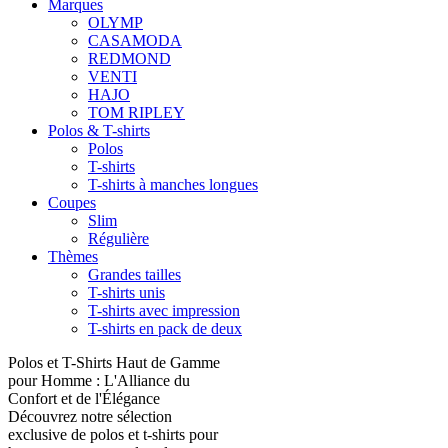
Marques
OLYMP
CASAMODA
REDMOND
VENTI
HAJO
TOM RIPLEY
Polos & T-shirts
Polos
T-shirts
T-shirts à manches longues
Coupes
Slim
Régulière
Thèmes
Grandes tailles
T-shirts unis
T-shirts avec impression
T-shirts en pack de deux
Polos et T-Shirts Haut de Gamme
pour Homme : L'Alliance du
Confort et de l'Élégance
Découvrez notre sélection
exclusive de polos et t-shirts pour