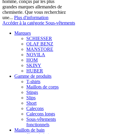
homme, conçus par les plus
grandes marques allemandes de
chemiserie. Que vous recherchiez
une...
Plus d'information
Accéder à la catégorie Sous-vêtements
Marques
SCHIESSER
OLAF BENZ
MANSTORE
NOVILA
HOM
SKINY
HUBER
Gamme de produits
T-shirts
Maillots de corps
Stings
Slips
Short
Caleçons
Caleçons longs
Sous-vêtements
fonctionnels
Maillots de bain