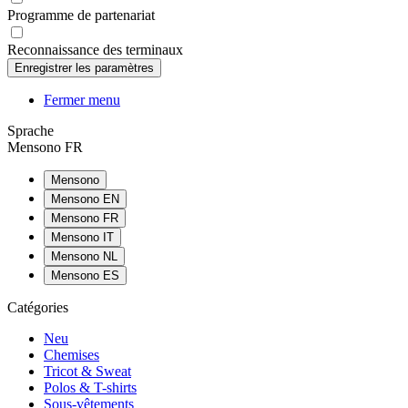
Programme de partenariat
Reconnaissance des terminaux
Fermer menu
Sprache
Mensono FR
Mensono
Mensono EN
Mensono FR
Mensono IT
Mensono NL
Mensono ES
Catégories
Neu
Chemises
Tricot & Sweat
Polos & T-shirts
Sous-vêtements