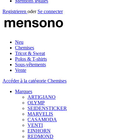
Mentions légales
Registrieren
oder
Se connecter
Neu
Chemises
Tricot & Sweat
Polos & T-shirts
Sous-vêtements
Vente
Accéder à la catégorie Chemises
Marques
ARTIGIANO
OLYMP
SEIDENSTICKER
MARVELIS
CASAMODA
VENTI
EINHORN
REDMOND