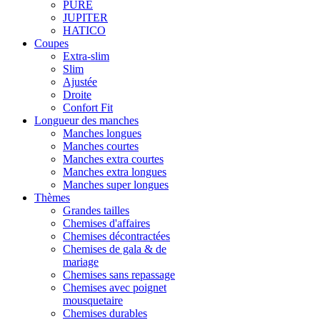
PURE
JUPITER
HATICO
Coupes
Extra-slim
Slim
Ajustée
Droite
Confort Fit
Longueur des manches
Manches longues
Manches courtes
Manches extra courtes
Manches extra longues
Manches super longues
Thèmes
Grandes tailles
Chemises d'affaires
Chemises décontractées
Chemises de gala & de
mariage
Chemises sans repassage
Chemises avec poignet
mousquetaire
Chemises durables