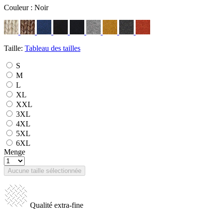
Couleur :
Noir
Taille:
Tableau des tailles
S
M
L
XL
XXL
3XL
4XL
5XL
6XL
Menge
Aucune taille sélectionnée
Qualité extra-fine