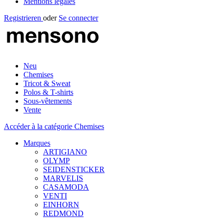
Mentions légales
Registrieren
oder
Se connecter
Neu
Chemises
Tricot & Sweat
Polos & T-shirts
Sous-vêtements
Vente
Accéder à la catégorie Chemises
Marques
ARTIGIANO
OLYMP
SEIDENSTICKER
MARVELIS
CASAMODA
VENTI
EINHORN
REDMOND