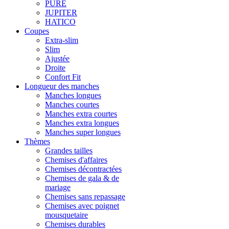
PURE
JUPITER
HATICO
Coupes
Extra-slim
Slim
Ajustée
Droite
Confort Fit
Longueur des manches
Manches longues
Manches courtes
Manches extra courtes
Manches extra longues
Manches super longues
Thèmes
Grandes tailles
Chemises d'affaires
Chemises décontractées
Chemises de gala & de
mariage
Chemises sans repassage
Chemises avec poignet
mousquetaire
Chemises durables