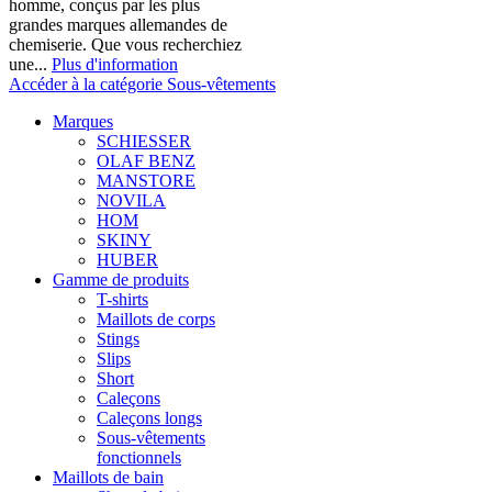
homme, conçus par les plus
grandes marques allemandes de
chemiserie. Que vous recherchiez
une...
Plus d'information
Accéder à la catégorie Sous-vêtements
Marques
SCHIESSER
OLAF BENZ
MANSTORE
NOVILA
HOM
SKINY
HUBER
Gamme de produits
T-shirts
Maillots de corps
Stings
Slips
Short
Caleçons
Caleçons longs
Sous-vêtements
fonctionnels
Maillots de bain