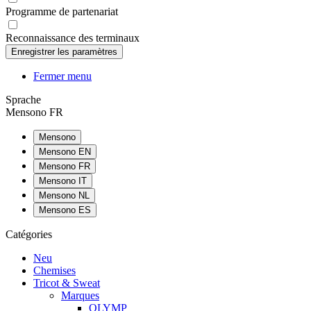
Programme de partenariat
Reconnaissance des terminaux
Fermer menu
Sprache
Mensono FR
Mensono
Mensono EN
Mensono FR
Mensono IT
Mensono NL
Mensono ES
Catégories
Neu
Chemises
Tricot & Sweat
Marques
OLYMP