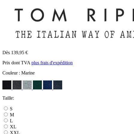
Dès 139,95 €
Prix dont TVA
plus frais d'expédition
Couleur :
Marine
Taille:
S
M
L
XL
XXL