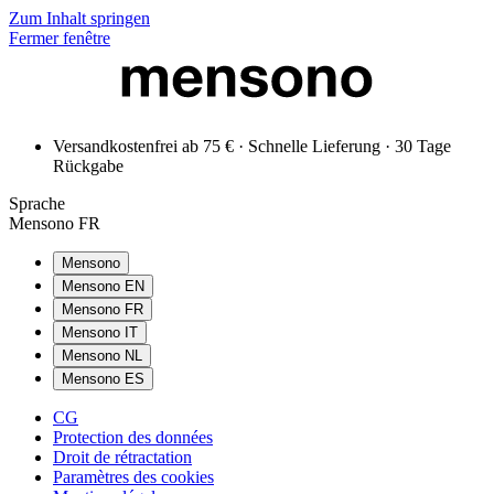
Zum Inhalt springen
Fermer fenêtre
Versandkostenfrei ab 75 € · Schnelle Lieferung · 30 Tage
Rückgabe
Sprache
Mensono FR
Mensono
Mensono EN
Mensono FR
Mensono IT
Mensono NL
Mensono ES
CG
Protection des données
Droit de rétractation
Paramètres des cookies