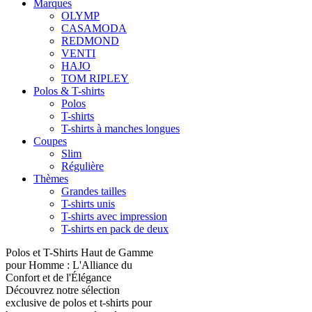
Marques
OLYMP
CASAMODA
REDMOND
VENTI
HAJO
TOM RIPLEY
Polos & T-shirts
Polos
T-shirts
T-shirts à manches longues
Coupes
Slim
Régulière
Thèmes
Grandes tailles
T-shirts unis
T-shirts avec impression
T-shirts en pack de deux
Polos et T-Shirts Haut de Gamme
pour Homme : L'Alliance du
Confort et de l'Élégance
Découvrez notre sélection
exclusive de polos et t-shirts pour