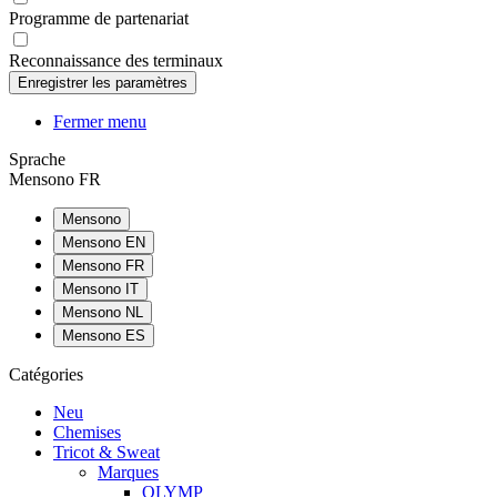
Programme de partenariat
Reconnaissance des terminaux
Fermer menu
Sprache
Mensono FR
Mensono
Mensono EN
Mensono FR
Mensono IT
Mensono NL
Mensono ES
Catégories
Neu
Chemises
Tricot & Sweat
Marques
OLYMP