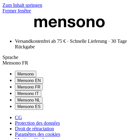
Zum Inhalt springen
Fermer fenêtre
Versandkostenfrei ab 75 € · Schnelle Lieferung · 30 Tage
Rückgabe
Sprache
Mensono FR
Mensono
Mensono EN
Mensono FR
Mensono IT
Mensono NL
Mensono ES
CG
Protection des données
Droit de rétractation
Paramètres des cookies