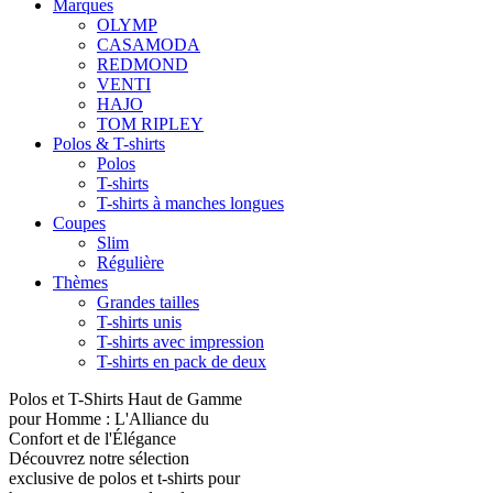
Marques
OLYMP
CASAMODA
REDMOND
VENTI
HAJO
TOM RIPLEY
Polos & T-shirts
Polos
T-shirts
T-shirts à manches longues
Coupes
Slim
Régulière
Thèmes
Grandes tailles
T-shirts unis
T-shirts avec impression
T-shirts en pack de deux
Polos et T-Shirts Haut de Gamme
pour Homme : L'Alliance du
Confort et de l'Élégance
Découvrez notre sélection
exclusive de polos et t-shirts pour