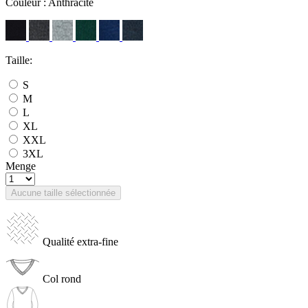
Couleur :
Anthracite
Taille:
S
M
L
XL
XXL
3XL
Menge
Aucune taille sélectionnée
Qualité extra-fine
Col rond