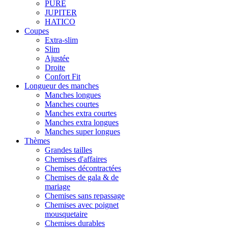
PURE
JUPITER
HATICO
Coupes
Extra-slim
Slim
Ajustée
Droite
Confort Fit
Longueur des manches
Manches longues
Manches courtes
Manches extra courtes
Manches extra longues
Manches super longues
Thèmes
Grandes tailles
Chemises d'affaires
Chemises décontractées
Chemises de gala & de
mariage
Chemises sans repassage
Chemises avec poignet
mousquetaire
Chemises durables