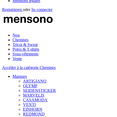
Mentions légales
Registrieren
oder
Se connecter
Neu
Chemises
Tricot & Sweat
Polos & T-shirts
Sous-vêtements
Vente
Accéder à la catégorie Chemises
Marques
ARTIGIANO
OLYMP
SEIDENSTICKER
MARVELIS
CASAMODA
VENTI
EINHORN
REDMOND