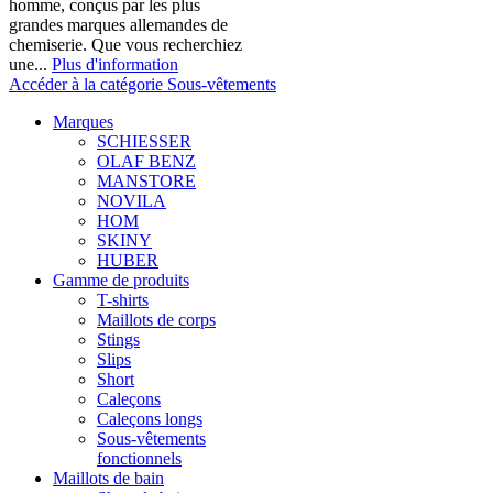
homme, conçus par les plus
grandes marques allemandes de
chemiserie. Que vous recherchiez
une...
Plus d'information
Accéder à la catégorie Sous-vêtements
Marques
SCHIESSER
OLAF BENZ
MANSTORE
NOVILA
HOM
SKINY
HUBER
Gamme de produits
T-shirts
Maillots de corps
Stings
Slips
Short
Caleçons
Caleçons longs
Sous-vêtements
fonctionnels
Maillots de bain