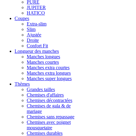
PURE
JUPITER
HATICO
Coupes
Extra-slim
Slim
Ajustée
Droite
Confort Fit
Longueur des manches
Manches longues
Manches courtes
Manches extra courtes
Manches extra longues
Manches super longues
Thèmes
Grandes tailles
Chemises d'affaires
Chemises décontractées
Chemises de gala & de
mariage
Chemises sans repassage
Chemises avec poignet
mousquetaire
Chemises durables