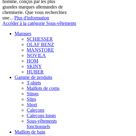
homme, conçus par les plus
grandes marques allemandes de
chemiserie. Que vous recherchiez
une...
Plus d'information
Accéder à la catégorie Sous-vêtements
Marques
SCHIESSER
OLAF BENZ
MANSTORE
NOVILA
HOM
SKINY
HUBER
Gamme de produits
T-shirts
Maillots de corps
Stings
Slips
Short
Caleçons
Caleçons longs
Sous-vêtements
fonctionnels
Maillots de bain