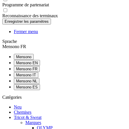
Programme de partenariat
Reconnaissance des terminaux
Fermer menu
Sprache
Mensono FR
Mensono
Mensono EN
Mensono FR
Mensono IT
Mensono NL
Mensono ES
Catégories
Neu
Chemises
Tricot & Sweat
Marques
OLYMP