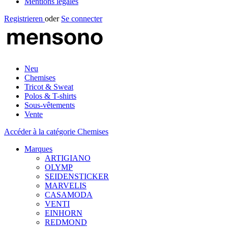
Mentions légales
Registrieren
oder
Se connecter
Neu
Chemises
Tricot & Sweat
Polos & T-shirts
Sous-vêtements
Vente
Accéder à la catégorie Chemises
Marques
ARTIGIANO
OLYMP
SEIDENSTICKER
MARVELIS
CASAMODA
VENTI
EINHORN
REDMOND