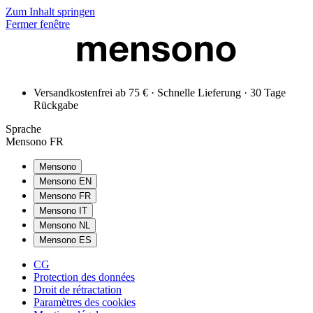
Zum Inhalt springen
Fermer fenêtre
Versandkostenfrei ab 75 € · Schnelle Lieferung · 30 Tage
Rückgabe
Sprache
Mensono FR
Mensono
Mensono EN
Mensono FR
Mensono IT
Mensono NL
Mensono ES
CG
Protection des données
Droit de rétractation
Paramètres des cookies