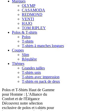
Marques
OLYMP
CASAMODA
REDMOND
VENTI
HAJO
TOM RIPLEY
Polos & T-shirts
Polos
T-shirts
T-shirts à manches longues
Coupes
Slim
Régulière
Thèmes
Grandes tailles
T-shirts unis
T-shirts avec impression
T-shirts en pack de deux
Polos et T-Shirts Haut de Gamme
pour Homme : L'Alliance du
Confort et de l'Élégance
Découvrez notre sélection
exclusive de polos et t-shirts pour