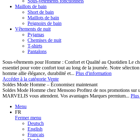
Sous-vêtements fonctionnels
Maillots de bain
Short de bain
Maillots de bain
Peignoirs de bain
Vêtements de nuit
Pyjamas
Chemises de nuit
T-shirts
Pantalons
Sous-vêtements pour Homme : Confort et Qualité au Quotidien Le cho
essentiel pour votre confort tout au long de la journée. Notre sélect
homme allie élégance, durabilité et...
Plus d'information
Accéder à la catégorie Vente
Soldes Mode Homme – Économisez maintenant
Soldes Mode Homme chez Mensono Profitez de nos promotions sur 
MARVELIS vous attendent. Vos avantages Marques premium...
Plus
Menu
FR
Fermer menu
Deutsch
English
Français