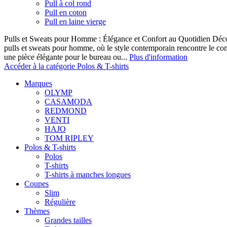
Pull à col rond
Pull en coton
Pull en laine vierge
Pulls et Sweats pour Homme : Élégance et Confort au Quotidien Décou
pulls et sweats pour homme, où le style contemporain rencontre le co
une pièce élégante pour le bureau ou...
Plus d'information
Accéder à la catégorie Polos & T-shirts
Marques
OLYMP
CASAMODA
REDMOND
VENTI
HAJO
TOM RIPLEY
Polos & T-shirts
Polos
T-shirts
T-shirts à manches longues
Coupes
Slim
Régulière
Thèmes
Grandes tailles