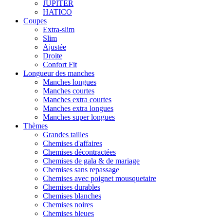
JUPITER
HATICO
Coupes
Extra-slim
Slim
Ajustée
Droite
Confort Fit
Longueur des manches
Manches longues
Manches courtes
Manches extra courtes
Manches extra longues
Manches super longues
Thèmes
Grandes tailles
Chemises d'affaires
Chemises décontractées
Chemises de gala & de mariage
Chemises sans repassage
Chemises avec poignet mousquetaire
Chemises durables
Chemises blanches
Chemises noires
Chemises bleues