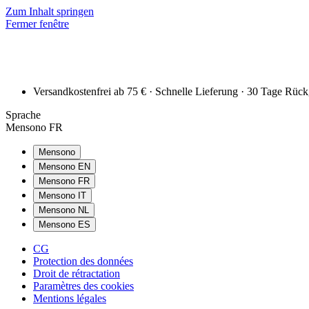
Zum Inhalt springen
Fermer fenêtre
Versandkostenfrei ab 75 € · Schnelle Lieferung · 30 Tage Rüc
Sprache
Mensono FR
Mensono
Mensono EN
Mensono FR
Mensono IT
Mensono NL
Mensono ES
CG
Protection des données
Droit de rétractation
Paramètres des cookies
Mentions légales