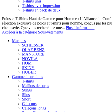
T-shirts unis
T-shirts avec impression
T-shirts en pack de deux
Polos et T-Shirts Haut de Gamme pour Homme : L'Alliance du Confor
sélection exclusive de polos et t-shirts pour homme, conçus par les p
chemiserie. Que vous recherchiez une...
Plus d'information
Accéder à la catégorie Sous-vêtements
Marques
SCHIESSER
OLAF BENZ
MANSTORE
NOVILA
HOM
SKINY
HUBER
Gamme de produits
T-shirts
Maillots de corps
Stings
Slips
Short
Caleçons
Caleçons longs