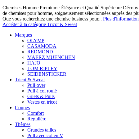
Chemises Homme Premium : Élégance et Qualité Supérieure Découvrez
de chemises pour homme, soigneusement sélectionnées auprès des pl
Que vous recherchiez une chemise business pour...
Plus d'information
Accéder à la catégorie Tricot & Sweat
Marques
OLYMP
CASAMODA
REDMOND
MAERZ MUENCHEN
HAJO
TOM RIPLEY
SEIDENSTICKER
Tricot & Sweat
Pull-over
Pull à col roulé
Gilets & Pulls
Vestes en tricot
Coupes
Comfort
Régulière
Thèmes
Grandes tailles
Pull avec col en V