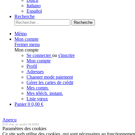
Dutch
Italiano
Español
Recherche
Recherche
Mémo
Mon compte
Fermer menu
Mon compte
Se connecter
ou
s'inscrire
Mon compte
Profil
Adresses
Changer mode paiement
Gérer les cartes de crédit
Mes comm.
Mes téléch. instant.
Liste vœux
Panier
0
0,00 €
Aperçu
Pull-over en maille MAERZ
Paramètres des cookies
Ce site web utilise des cookies, qui sont nécessaires au fonctionnement 