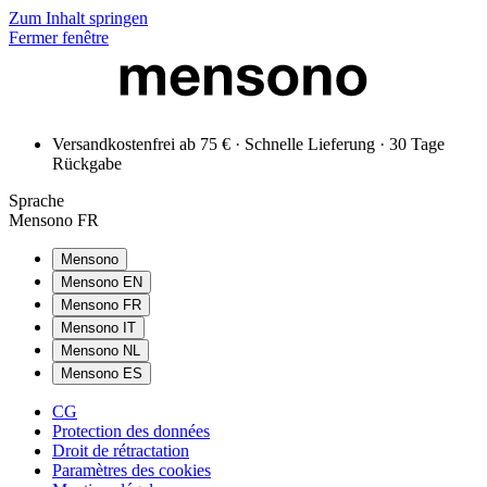
Zum Inhalt springen
Fermer fenêtre
Versandkostenfrei ab 75 € · Schnelle Lieferung · 30 Tage
Rückgabe
Sprache
Mensono FR
Mensono
Mensono EN
Mensono FR
Mensono IT
Mensono NL
Mensono ES
CG
Protection des données
Droit de rétractation
Paramètres des cookies