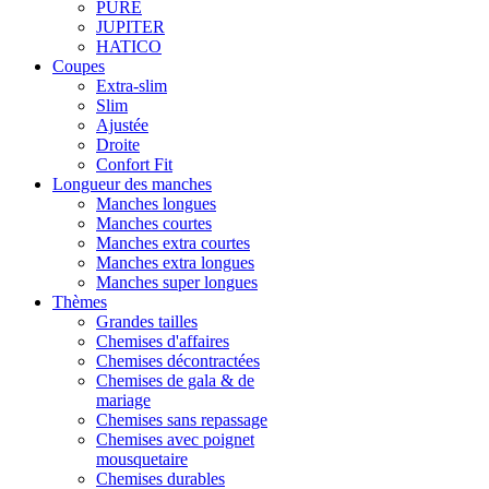
PURE
JUPITER
HATICO
Coupes
Extra-slim
Slim
Ajustée
Droite
Confort Fit
Longueur des manches
Manches longues
Manches courtes
Manches extra courtes
Manches extra longues
Manches super longues
Thèmes
Grandes tailles
Chemises d'affaires
Chemises décontractées
Chemises de gala & de
mariage
Chemises sans repassage
Chemises avec poignet
mousquetaire
Chemises durables