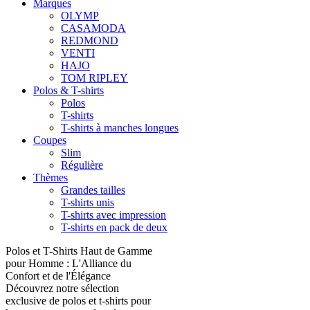
Marques
OLYMP
CASAMODA
REDMOND
VENTI
HAJO
TOM RIPLEY
Polos & T-shirts
Polos
T-shirts
T-shirts à manches longues
Coupes
Slim
Régulière
Thèmes
Grandes tailles
T-shirts unis
T-shirts avec impression
T-shirts en pack de deux
Polos et T-Shirts Haut de Gamme
pour Homme : L'Alliance du
Confort et de l'Élégance
Découvrez notre sélection
exclusive de polos et t-shirts pour