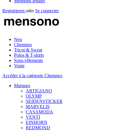
Mentions légales
Registrieren
oder
Se connecter
Neu
Chemises
Tricot & Sweat
Polos & T-shirts
Sous-vêtements
Vente
Accéder à la catégorie Chemises
Marques
ARTIGIANO
OLYMP
SEIDENSTICKER
MARVELIS
CASAMODA
VENTI
EINHORN
REDMOND