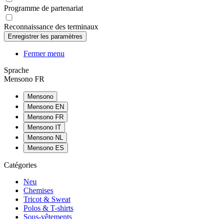
Programme de partenariat
Reconnaissance des terminaux
Fermer menu
Sprache
Mensono FR
Mensono
Mensono EN
Mensono FR
Mensono IT
Mensono NL
Mensono ES
Catégories
Neu
Chemises
Tricot & Sweat
Polos & T-shirts
Sous-vêtements