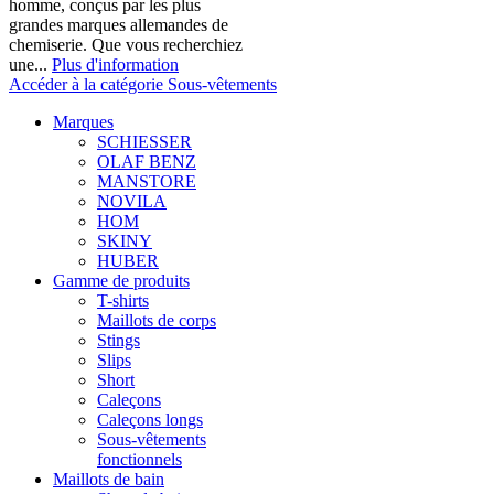
homme, conçus par les plus
grandes marques allemandes de
chemiserie. Que vous recherchiez
une...
Plus d'information
Accéder à la catégorie Sous-vêtements
Marques
SCHIESSER
OLAF BENZ
MANSTORE
NOVILA
HOM
SKINY
HUBER
Gamme de produits
T-shirts
Maillots de corps
Stings
Slips
Short
Caleçons
Caleçons longs
Sous-vêtements
fonctionnels
Maillots de bain