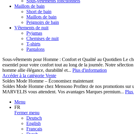
Sous-vêtements fonctionnels
Maillots de bain
Short de bain
Maillots de bain
Peignoirs de bain
Vêtements de nuit
Pyjamas
Chemises de nuit
T-shirts
Pantalons
Sous-vêtements pour Homme : Confort et Qualité au Quotidien Le cho
essentiel pour votre confort tout au long de la journée. Notre sélect
homme allie élégance, durabilité et...
Plus d'information
Accéder à la catégorie Vente
Soldes Mode Homme – Économisez maintenant
Soldes Mode Homme chez Mensono Profitez de nos promotions sur 
MARVELIS vous attendent. Vos avantages Marques premium...
Plus
Menu
FR
Fermer menu
Deutsch
English
Français