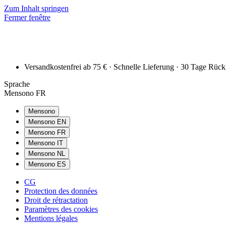
Zum Inhalt springen
Fermer fenêtre
Versandkostenfrei ab 75 € · Schnelle Lieferung · 30 Tage Rüc
Sprache
Mensono FR
Mensono
Mensono EN
Mensono FR
Mensono IT
Mensono NL
Mensono ES
CG
Protection des données
Droit de rétractation
Paramètres des cookies
Mentions légales