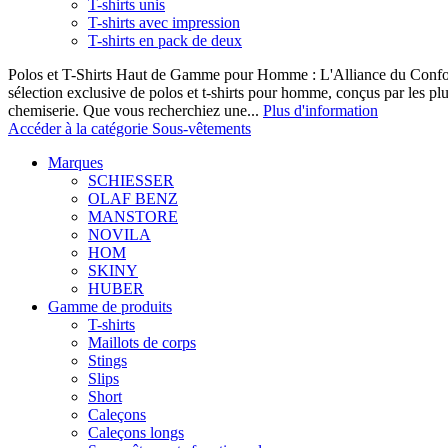
T-shirts unis
T-shirts avec impression
T-shirts en pack de deux
Polos et T-Shirts Haut de Gamme pour Homme : L'Alliance du Confor
sélection exclusive de polos et t-shirts pour homme, conçus par les p
chemiserie. Que vous recherchiez une...
Plus d'information
Accéder à la catégorie Sous-vêtements
Marques
SCHIESSER
OLAF BENZ
MANSTORE
NOVILA
HOM
SKINY
HUBER
Gamme de produits
T-shirts
Maillots de corps
Stings
Slips
Short
Caleçons
Caleçons longs