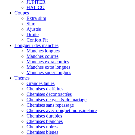
JUPITER
HATICO
Coupes
Extra-slim
Slim
Ajustée
Droite
Confort Fit
Longueur des manches
Manches longues
Manches courtes
Manches extra courtes
Manches extra longues
Manches super longues
Thèmes
Grandes tailles
Chemises d'affaires
Chemises décontractées
Chemises de gala & de mariage
Chemises sans repassage
Chemises avec poignet mousquetaire
Chemises durables
Chemises blanches
Chemises noires
Chemises bleues