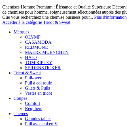
Chemises Homme Premium : Élégance et Qualité Supérieure Découvrez
de chemises pour homme, soigneusement sélectionnées auprès des pl
Que vous recherchiez une chemise business pour...
Plus d'information
Accéder à la catégorie Tricot & Sweat
Marques
OLYMP
CASAMODA
REDMOND
MAERZ MUENCHEN
HAJO
TOM RIPLEY
SEIDENSTICKER
Tricot & Sweat
Pull-over
Pull à col roulé
Gilets & Pulls
Vestes en tricot
Coupes
Comfort
Régulière
Thèmes
Grandes tailles
Pull avec col en V