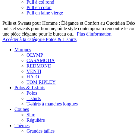
Pull à col rond
Pull en coton
Pull en laine vierge
Pulls et Sweats pour Homme : Élégance et Confort au Quotidien Décou
pulls et sweats pour homme, où le style contemporain rencontre le co
une pièce élégante pour le bureau ou...
Plus d'information
Accéder à la catégorie Polos & T-shirts
Marques
OLYMP
CASAMODA
REDMOND
VENTI
HAJO
TOM RIPLEY
Polos & T-shirts
Polos
T-shirts
T-shirts à manches longues
Coupes
Slim
Régulière
Thèmes
Grandes tailles