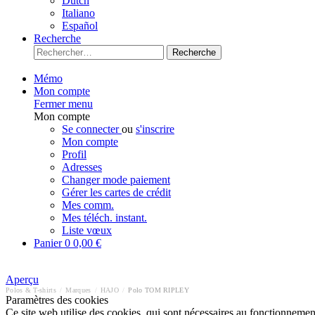
Dutch
Italiano
Español
Recherche
Recherche
Mémo
Mon compte
Fermer menu
Mon compte
Se connecter
ou
s'inscrire
Mon compte
Profil
Adresses
Changer mode paiement
Gérer les cartes de crédit
Mes comm.
Mes téléch. instant.
Liste vœux
Panier
0
0,00 €
Aperçu
Polos & T-shirts
/
Marques
/
HAJO
/
Polo TOM RIPLEY
Paramètres des cookies
Ce site web utilise des cookies, qui sont nécessaires au fonctionnement 