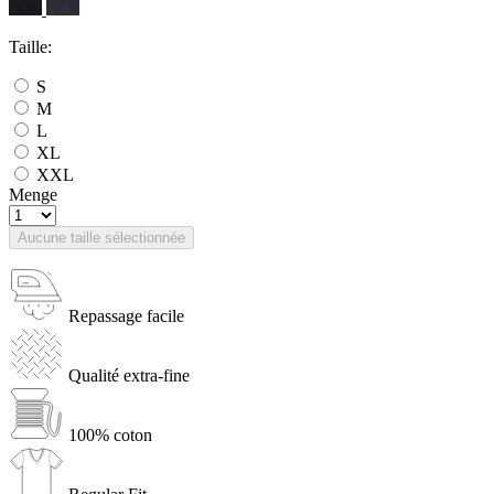
Taille:
S
M
L
XL
XXL
Menge
Aucune taille sélectionnée
Repassage facile
Qualité extra-fine
100% coton