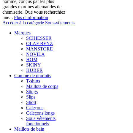
homme, conçus par les plus
grandes marques allemandes de
chemiserie. Que vous recherchiez
une...
Plus d'information
Accéder à la catégorie Sous-vêtements
Marques
SCHIESSER
OLAF BENZ
MANSTORE
NOVILA
HOM
SKINY
HUBER
Gamme de produits
T-shirts
Maillots de corps
Stings
Slips
Short
Caleçons
Caleçons longs
Sous-vêtements
fonctionnels
Maillots de bain