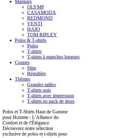
Marques
OLYMP
CASAMODA
REDMOND
VENTI
HAJO
TOM RIPLEY
Polos & T-shirts
Polos
T-shirts
T-shirts à manches longues
Coupes
Slim
Régulière
Thèmes
Grandes tailles
T-shirts unis
T-shirts avec impression
T-shirts en pack de deux
Polos et T-Shirts Haut de Gamme
pour Homme : L'Alliance du
Confort et de l'Élégance
Découvrez notre sélection
exclusive de polos et t-shirts pour