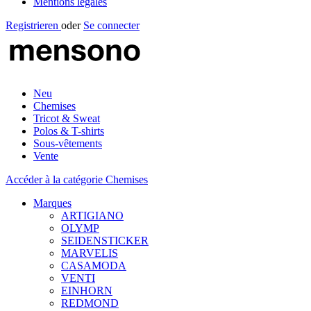
Mentions légales
Registrieren
oder
Se connecter
Neu
Chemises
Tricot & Sweat
Polos & T-shirts
Sous-vêtements
Vente
Accéder à la catégorie Chemises
Marques
ARTIGIANO
OLYMP
SEIDENSTICKER
MARVELIS
CASAMODA
VENTI
EINHORN
REDMOND