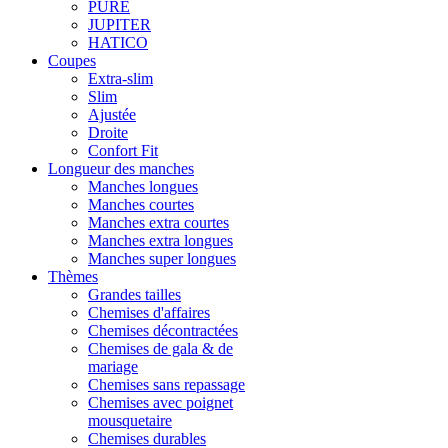
PURE
JUPITER
HATICO
Coupes
Extra-slim
Slim
Ajustée
Droite
Confort Fit
Longueur des manches
Manches longues
Manches courtes
Manches extra courtes
Manches extra longues
Manches super longues
Thèmes
Grandes tailles
Chemises d'affaires
Chemises décontractées
Chemises de gala & de
mariage
Chemises sans repassage
Chemises avec poignet
mousquetaire
Chemises durables