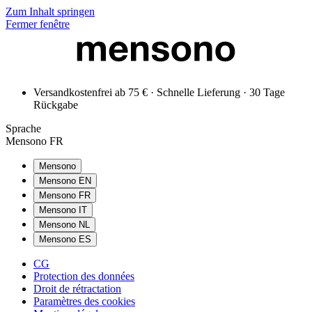
Zum Inhalt springen
Fermer fenêtre
Versandkostenfrei ab 75 € · Schnelle Lieferung · 30 Tage
Rückgabe
Sprache
Mensono FR
Mensono
Mensono EN
Mensono FR
Mensono IT
Mensono NL
Mensono ES
CG
Protection des données
Droit de rétractation
Paramètres des cookies