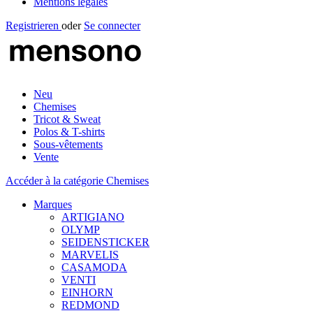
Mentions légales
Registrieren
oder
Se connecter
Neu
Chemises
Tricot & Sweat
Polos & T-shirts
Sous-vêtements
Vente
Accéder à la catégorie Chemises
Marques
ARTIGIANO
OLYMP
SEIDENSTICKER
MARVELIS
CASAMODA
VENTI
EINHORN
REDMOND