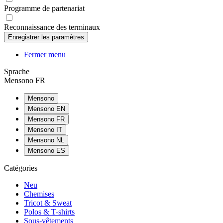
Programme de partenariat
Reconnaissance des terminaux
Fermer menu
Sprache
Mensono FR
Mensono
Mensono EN
Mensono FR
Mensono IT
Mensono NL
Mensono ES
Catégories
Neu
Chemises
Tricot & Sweat
Polos & T-shirts
Sous-vêtements