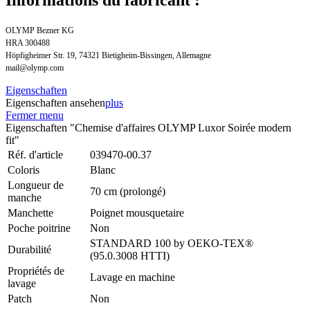
OLYMP Bezner KG
HRA 300488
Höpfigheimer Str. 19, 74321 Bietigheim-Bissingen, Allemagne
mail@olymp.com
Eigenschaften
Eigenschaften ansehen
plus
Fermer menu
Eigenschaften "Chemise d'affaires OLYMP Luxor Soirée modern
fit"
Réf. d'article
039470-00.37
Coloris
Blanc
Longueur de
70 cm (prolongé)
manche
Manchette
Poignet mousquetaire
Poche poitrine
Non
STANDARD 100 by OEKO-TEX®
Durabilité
(95.0.3008 HTTI)
Propriétés de
Lavage en machine
lavage
Patch
Non