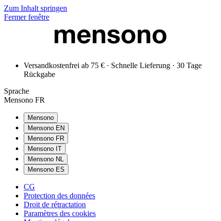
Zum Inhalt springen
Fermer fenêtre
Versandkostenfrei ab 75 € · Schnelle Lieferung · 30 Tage
Rückgabe
Sprache
Mensono FR
Mensono
Mensono EN
Mensono FR
Mensono IT
Mensono NL
Mensono ES
CG
Protection des données
Droit de rétractation
Paramètres des cookies