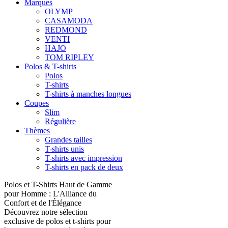
Marques
OLYMP
CASAMODA
REDMOND
VENTI
HAJO
TOM RIPLEY
Polos & T-shirts
Polos
T-shirts
T-shirts à manches longues
Coupes
Slim
Régulière
Thèmes
Grandes tailles
T-shirts unis
T-shirts avec impression
T-shirts en pack de deux
Polos et T-Shirts Haut de Gamme
pour Homme : L'Alliance du
Confort et de l'Élégance
Découvrez notre sélection
exclusive de polos et t-shirts pour