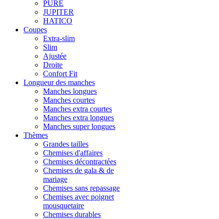
PURE
JUPITER
HATICO
Coupes
Extra-slim
Slim
Ajustée
Droite
Confort Fit
Longueur des manches
Manches longues
Manches courtes
Manches extra courtes
Manches extra longues
Manches super longues
Thèmes
Grandes tailles
Chemises d'affaires
Chemises décontractées
Chemises de gala & de
mariage
Chemises sans repassage
Chemises avec poignet
mousquetaire
Chemises durables