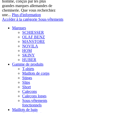
homme, conçus par les plus
grandes marques allemandes de
chemiserie. Que vous recherchiez
une...
Plus d'information
Accéder à la catégorie Sous-vêtements
Marques
SCHIESSER
OLAF BENZ
MANSTORE
NOVILA
HOM
SKINY
HUBER
Gamme de produits
T-shirts
Maillots de corps
Stings
Slips
Short
Caleçons
Caleçons longs
Sous-vêtements
fonctionnels
Maillots de bain