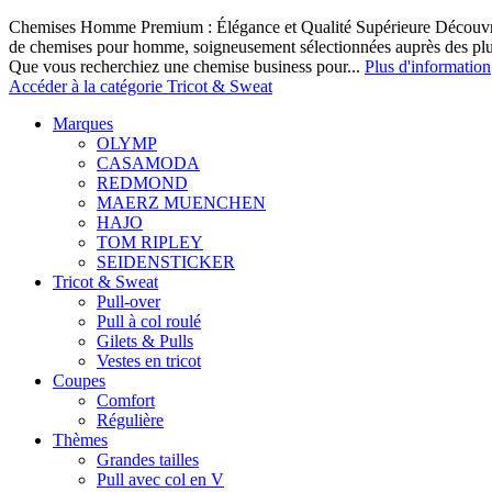
Chemises Homme Premium : Élégance et Qualité Supérieure Découvrez
de chemises pour homme, soigneusement sélectionnées auprès des pl
Que vous recherchiez une chemise business pour...
Plus d'information
Accéder à la catégorie Tricot & Sweat
Marques
OLYMP
CASAMODA
REDMOND
MAERZ MUENCHEN
HAJO
TOM RIPLEY
SEIDENSTICKER
Tricot & Sweat
Pull-over
Pull à col roulé
Gilets & Pulls
Vestes en tricot
Coupes
Comfort
Régulière
Thèmes
Grandes tailles
Pull avec col en V