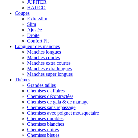
JUPITER
HATICO
Coupes
Extra-slim
Slim
Ajustée
Droite
Confort Fit
Longueur des manches
Manches longues
Manches courtes
Manches extra courtes
Manches extra longues
Manches super longues
Thèmes
Grandes tailles
Chemises d'affaires
Chemises décontractées
Chemises de gala & de mariage
Chemises sans repassage
Chemises avec poignet mousquetaire
Chemises durables
Chemises blanches
Chemises noires
Chemises bleues