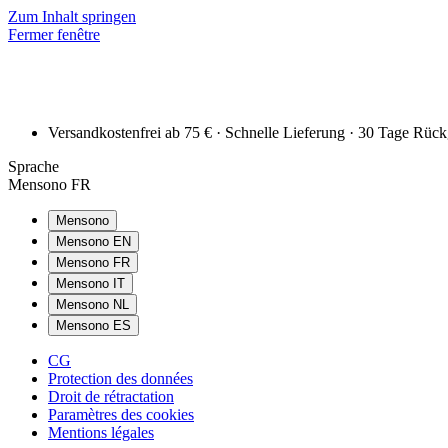
Zum Inhalt springen
Fermer fenêtre
Versandkostenfrei ab 75 € · Schnelle Lieferung · 30 Tage Rüc
Sprache
Mensono FR
Mensono
Mensono EN
Mensono FR
Mensono IT
Mensono NL
Mensono ES
CG
Protection des données
Droit de rétractation
Paramètres des cookies
Mentions légales