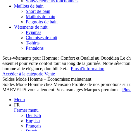
Sous-vêtements fonctionnels
Maillots de bain
Short de bain
Maillots de bain
Peignoirs de bain
Vêtements de nuit
Pyjamas
Chemises de nuit
T-shirts
Pantalons
Sous-vêtements pour Homme : Confort et Qualité au Quotidien Le cho
essentiel pour votre confort tout au long de la journée. Notre sélect
homme allie élégance, durabilité et...
Plus d'information
Accéder à la catégorie Vente
Soldes Mode Homme – Économisez maintenant
Soldes Mode Homme chez Mensono Profitez de nos promotions sur 
MARVELIS vous attendent. Vos avantages Marques premium...
Plus
Menu
FR
Fermer menu
Deutsch
English
Français