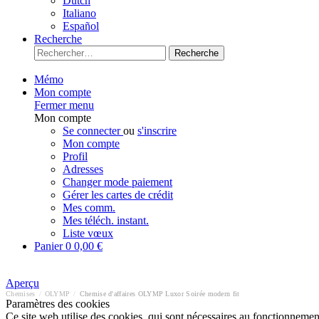
Dutch
Italiano
Español
Recherche
Recherche
Mémo
Mon compte
Fermer menu
Mon compte
Se connecter
ou
s'inscrire
Mon compte
Profil
Adresses
Changer mode paiement
Gérer les cartes de crédit
Mes comm.
Mes téléch. instant.
Liste vœux
Panier
0
0,00 €
Aperçu
Chemises
/
OLYMP
/
Chemise d'affaires OLYMP Luxor Soirée modern fit
Paramètres des cookies
Ce site web utilise des cookies, qui sont nécessaires au fonctionnement 