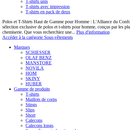
T-shirts unis
T-shirts avec impression
T-shirts en pack de deux
Polos et T-Shirts Haut de Gamme pour Homme : L'Alliance du Confor
sélection exclusive de polos et t-shirts pour homme, conçus par les p
chemiserie. Que vous recherchiez une...
Plus d'information
Accéder à la catégorie Sous-vêtements
Marques
SCHIESSER
OLAF BENZ
MANSTORE
NOVILA
HOM
SKINY
HUBER
Gamme de produits
T-shirts
Maillots de corps
Stings
Slips
Short
Caleçons
Caleçons longs