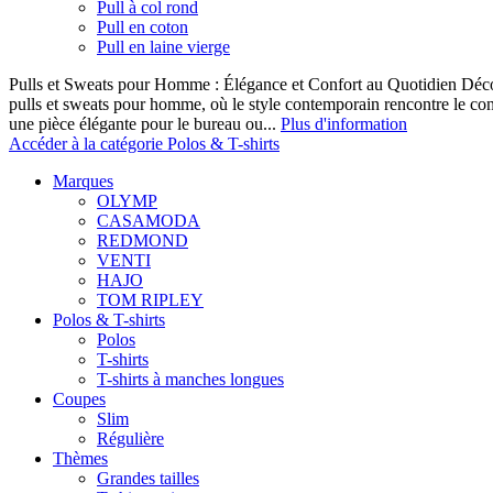
Pull à col rond
Pull en coton
Pull en laine vierge
Pulls et Sweats pour Homme : Élégance et Confort au Quotidien Décou
pulls et sweats pour homme, où le style contemporain rencontre le co
une pièce élégante pour le bureau ou...
Plus d'information
Accéder à la catégorie Polos & T-shirts
Marques
OLYMP
CASAMODA
REDMOND
VENTI
HAJO
TOM RIPLEY
Polos & T-shirts
Polos
T-shirts
T-shirts à manches longues
Coupes
Slim
Régulière
Thèmes
Grandes tailles