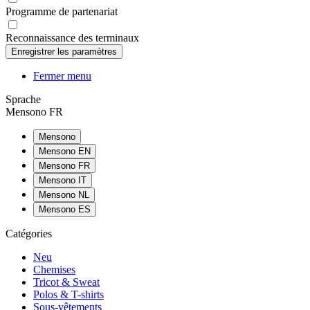
Programme de partenariat
Reconnaissance des terminaux
Fermer menu
Sprache
Mensono FR
Mensono
Mensono EN
Mensono FR
Mensono IT
Mensono NL
Mensono ES
Catégories
Neu
Chemises
Tricot & Sweat
Polos & T-shirts
Sous-vêtements