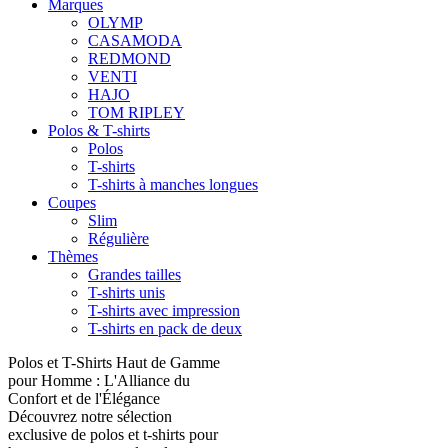
Marques
OLYMP
CASAMODA
REDMOND
VENTI
HAJO
TOM RIPLEY
Polos & T-shirts
Polos
T-shirts
T-shirts à manches longues
Coupes
Slim
Régulière
Thèmes
Grandes tailles
T-shirts unis
T-shirts avec impression
T-shirts en pack de deux
Polos et T-Shirts Haut de Gamme
pour Homme : L'Alliance du
Confort et de l'Élégance
Découvrez notre sélection
exclusive de polos et t-shirts pour