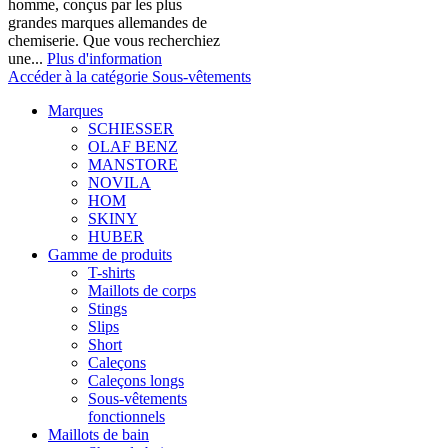
homme, conçus par les plus
grandes marques allemandes de
chemiserie. Que vous recherchiez
une...
Plus d'information
Accéder à la catégorie Sous-vêtements
Marques
SCHIESSER
OLAF BENZ
MANSTORE
NOVILA
HOM
SKINY
HUBER
Gamme de produits
T-shirts
Maillots de corps
Stings
Slips
Short
Caleçons
Caleçons longs
Sous-vêtements
fonctionnels
Maillots de bain