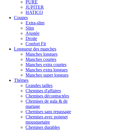
PURE
JUPITER
HATICO
Coupes
Extra-slim
Slim
Ajustée
Droite
Confort Fit
Longueur des manches
Manches longues
Manches courtes
Manches extra courtes
Manches extra longues
Manches super longues
Thèmes
Grandes tailles
Chemises d'affaires
Chemises décontractées
Chemises de gala & de
mariage
Chemises sans repassage
Chemises avec poignet
mousquetaire
Chemises durables