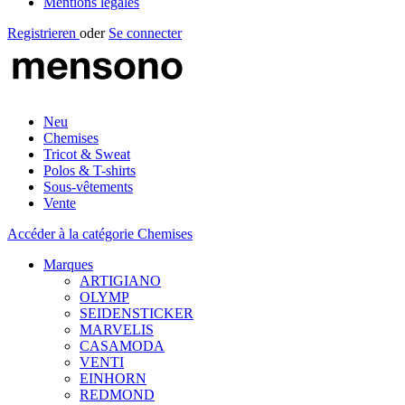
Mentions légales
Registrieren
oder
Se connecter
Neu
Chemises
Tricot & Sweat
Polos & T-shirts
Sous-vêtements
Vente
Accéder à la catégorie Chemises
Marques
ARTIGIANO
OLYMP
SEIDENSTICKER
MARVELIS
CASAMODA
VENTI
EINHORN
REDMOND