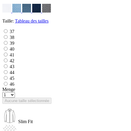
Taille:
Tableau des tailles
37
38
39
40
41
42
43
44
45
46
Menge
Aucune taille sélectionnée
Slim Fit