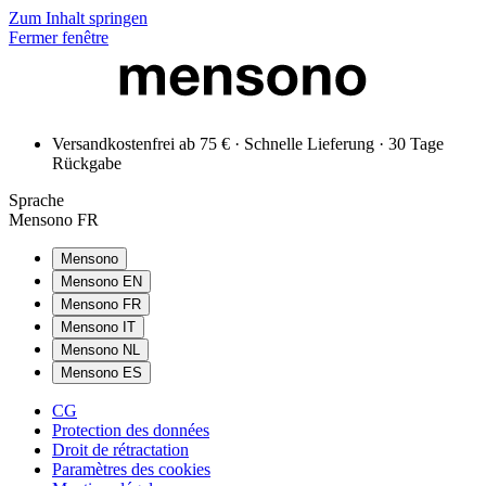
Zum Inhalt springen
Fermer fenêtre
Versandkostenfrei ab 75 € · Schnelle Lieferung · 30 Tage
Rückgabe
Sprache
Mensono FR
Mensono
Mensono EN
Mensono FR
Mensono IT
Mensono NL
Mensono ES
CG
Protection des données
Droit de rétractation
Paramètres des cookies