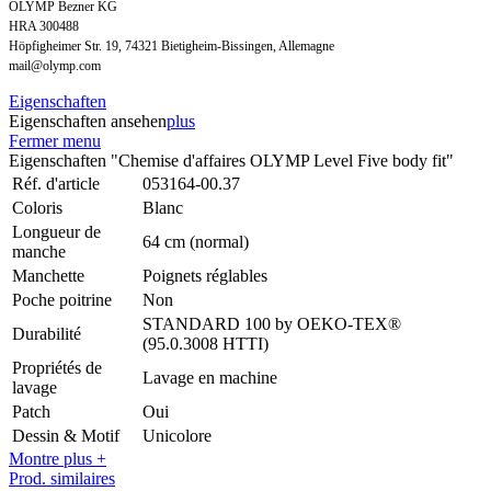
OLYMP Bezner KG
HRA 300488
Höpfigheimer Str. 19, 74321 Bietigheim-Bissingen, Allemagne
mail@olymp.com
Eigenschaften
Eigenschaften ansehen
plus
Fermer menu
Eigenschaften "Chemise d'affaires OLYMP Level Five body fit"
Réf. d'article
053164-00.37
Coloris
Blanc
Longueur de
64 cm (normal)
manche
Manchette
Poignets réglables
Poche poitrine
Non
STANDARD 100 by OEKO-TEX®
Durabilité
(95.0.3008 HTTI)
Propriétés de
Lavage en machine
lavage
Patch
Oui
Dessin & Motif
Unicolore
Montre plus +
Prod. similaires