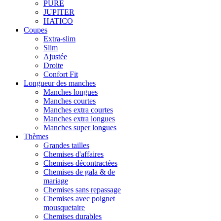
PURE
JUPITER
HATICO
Coupes
Extra-slim
Slim
Ajustée
Droite
Confort Fit
Longueur des manches
Manches longues
Manches courtes
Manches extra courtes
Manches extra longues
Manches super longues
Thèmes
Grandes tailles
Chemises d'affaires
Chemises décontractées
Chemises de gala & de
mariage
Chemises sans repassage
Chemises avec poignet
mousquetaire
Chemises durables