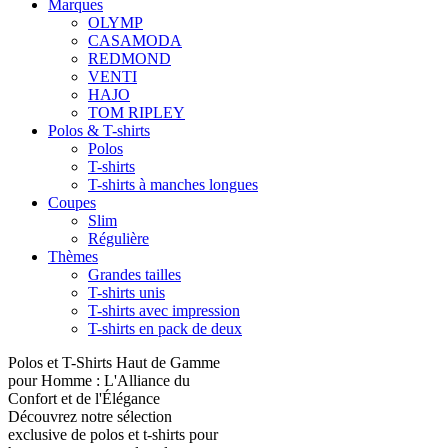
Marques
OLYMP
CASAMODA
REDMOND
VENTI
HAJO
TOM RIPLEY
Polos & T-shirts
Polos
T-shirts
T-shirts à manches longues
Coupes
Slim
Régulière
Thèmes
Grandes tailles
T-shirts unis
T-shirts avec impression
T-shirts en pack de deux
Polos et T-Shirts Haut de Gamme
pour Homme : L'Alliance du
Confort et de l'Élégance
Découvrez notre sélection
exclusive de polos et t-shirts pour