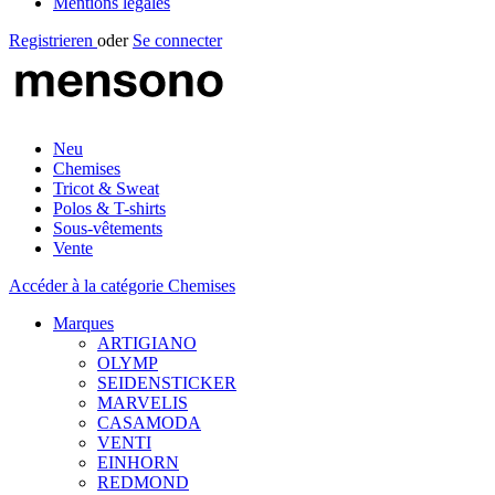
Mentions légales
Registrieren
oder
Se connecter
Neu
Chemises
Tricot & Sweat
Polos & T-shirts
Sous-vêtements
Vente
Accéder à la catégorie Chemises
Marques
ARTIGIANO
OLYMP
SEIDENSTICKER
MARVELIS
CASAMODA
VENTI
EINHORN
REDMOND