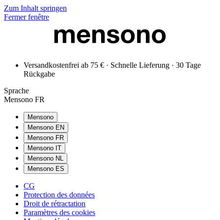
Zum Inhalt springen
Fermer fenêtre
Versandkostenfrei ab 75 € · Schnelle Lieferung · 30 Tage
Rückgabe
Sprache
Mensono FR
Mensono
Mensono EN
Mensono FR
Mensono IT
Mensono NL
Mensono ES
CG
Protection des données
Droit de rétractation
Paramètres des cookies