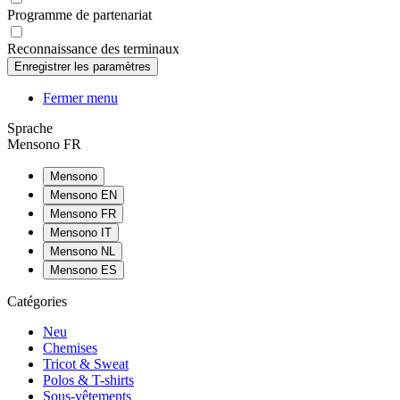
Programme de partenariat
Reconnaissance des terminaux
Fermer menu
Sprache
Mensono FR
Mensono
Mensono EN
Mensono FR
Mensono IT
Mensono NL
Mensono ES
Catégories
Neu
Chemises
Tricot & Sweat
Polos & T-shirts
Sous-vêtements