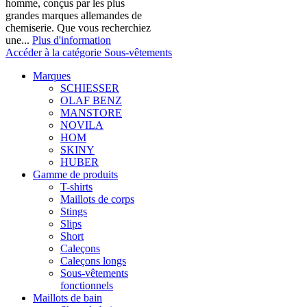
homme, conçus par les plus
grandes marques allemandes de
chemiserie. Que vous recherchiez
une...
Plus d'information
Accéder à la catégorie Sous-vêtements
Marques
SCHIESSER
OLAF BENZ
MANSTORE
NOVILA
HOM
SKINY
HUBER
Gamme de produits
T-shirts
Maillots de corps
Stings
Slips
Short
Caleçons
Caleçons longs
Sous-vêtements
fonctionnels
Maillots de bain