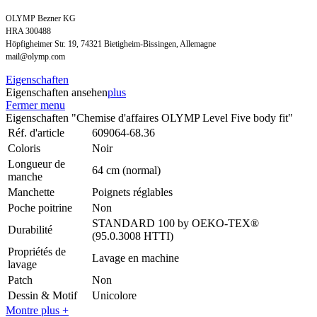
OLYMP Bezner KG
HRA 300488
Höpfigheimer Str. 19, 74321 Bietigheim-Bissingen, Allemagne
mail@olymp.com
Eigenschaften
Eigenschaften ansehen
plus
Fermer menu
Eigenschaften "Chemise d'affaires OLYMP Level Five body fit"
Réf. d'article
609064-68.36
Coloris
Noir
Longueur de
64 cm (normal)
manche
Manchette
Poignets réglables
Poche poitrine
Non
STANDARD 100 by OEKO-TEX®
Durabilité
(95.0.3008 HTTI)
Propriétés de
Lavage en machine
lavage
Patch
Non
Dessin & Motif
Unicolore
Montre plus +