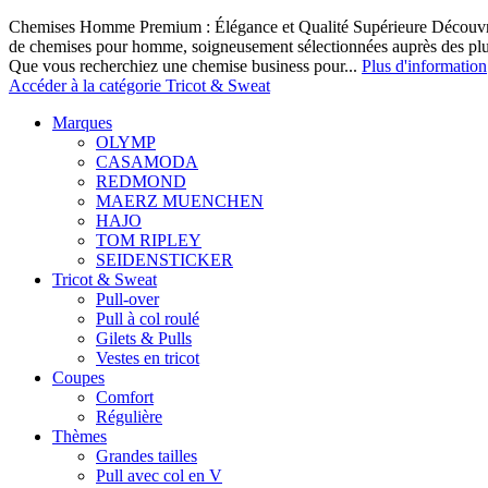
Chemises Homme Premium : Élégance et Qualité Supérieure Découvrez
de chemises pour homme, soigneusement sélectionnées auprès des pl
Que vous recherchiez une chemise business pour...
Plus d'information
Accéder à la catégorie Tricot & Sweat
Marques
OLYMP
CASAMODA
REDMOND
MAERZ MUENCHEN
HAJO
TOM RIPLEY
SEIDENSTICKER
Tricot & Sweat
Pull-over
Pull à col roulé
Gilets & Pulls
Vestes en tricot
Coupes
Comfort
Régulière
Thèmes
Grandes tailles
Pull avec col en V