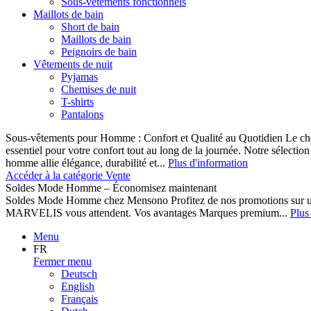
Sous-vêtements fonctionnels
Maillots de bain
Short de bain
Maillots de bain
Peignoirs de bain
Vêtements de nuit
Pyjamas
Chemises de nuit
T-shirts
Pantalons
Sous-vêtements pour Homme : Confort et Qualité au Quotidien Le cho
essentiel pour votre confort tout au long de la journée. Notre sélect
homme allie élégance, durabilité et...
Plus d'information
Accéder à la catégorie Vente
Soldes Mode Homme – Économisez maintenant
Soldes Mode Homme chez Mensono Profitez de nos promotions sur 
MARVELIS vous attendent. Vos avantages Marques premium...
Plus
Menu
FR
Fermer menu
Deutsch
English
Français