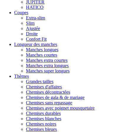
JUPITER
HATICO
Coupes
Extra-slim
Slim
Ajustée
Droite
Confort Fit
Longueur des manches
Manches longues
Manches courtes
Manches extra courtes
Manches extra longues
Manches super longues
Thèmes
Grandes tailles
Chemises d'affaires
Chemises décontractées
Chemises de gala & de mariage
Chemises sans repassage
Chemises avec poignet mousquetaire
Chemises durables
Chemises blanches
Chemises noires
Chemises bleues