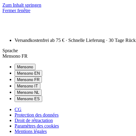
Zum Inhalt springen
Fermer fenêtre
Versandkostenfrei ab 75 € · Schnelle Lieferung · 30 Tage Rüc
Sprache
Mensono FR
Mensono
Mensono EN
Mensono FR
Mensono IT
Mensono NL
Mensono ES
CG
Protection des données
Droit de rétractation
Paramètres des cookies
Mentions légales