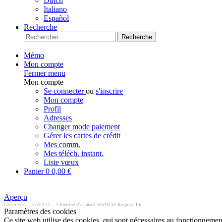
Dutch
Italiano
Español
Recherche
Recherche
Mémo
Mon compte
Fermer menu
Mon compte
Se connecter
ou
s'inscrire
Mon compte
Profil
Adresses
Changer mode paiement
Gérer les cartes de crédit
Mes comm.
Mes téléch. instant.
Liste vœux
Panier
0
0,00 €
Aperçu
Chemises
/
HATICO
/
Chemise d'affaires HATICO Regular Fit
Paramètres des cookies
Ce site web utilise des cookies, qui sont nécessaires au fonctionnement 