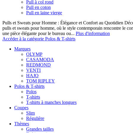
Pull à col rond
Pull en coton
Pull en laine vierge
Pulls et Sweats pour Homme : Élégance et Confort au Quotidien Décou
pulls et sweats pour homme, où le style contemporain rencontre le co
une pièce élégante pour le bureau ou...
Plus d'information
Accéder à la catégorie Polos & T-shirts
Marques
OLYMP
CASAMODA
REDMOND
VENTI
HAJO
TOM RIPLEY
Polos & T-shirts
Polos
T-shirts
T-shirts à manches longues
Coupes
Slim
Régulière
Thèmes
Grandes tailles