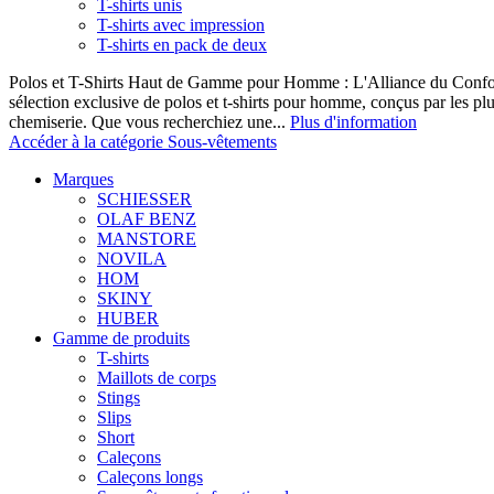
T-shirts unis
T-shirts avec impression
T-shirts en pack de deux
Polos et T-Shirts Haut de Gamme pour Homme : L'Alliance du Confor
sélection exclusive de polos et t-shirts pour homme, conçus par les p
chemiserie. Que vous recherchiez une...
Plus d'information
Accéder à la catégorie Sous-vêtements
Marques
SCHIESSER
OLAF BENZ
MANSTORE
NOVILA
HOM
SKINY
HUBER
Gamme de produits
T-shirts
Maillots de corps
Stings
Slips
Short
Caleçons
Caleçons longs