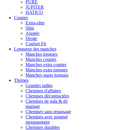
PURE
JUPITER
HATICO
Coupes
Extra-slim
Slim
Ajustée
Droite
Confort Fit
Longueur des manches
Manches longues
Manches courtes
Manches extra courtes
Manches extra longues
Manches super longues
Thèmes
Grandes tailles
Chemises d'affaires
Chemises décontractées
Chemises de gala & de
mariage
Chemises sans repassage
Chemises avec poignet
mousquetaire
Chemises durables