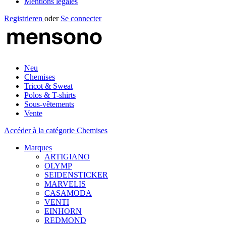
Mentions légales
Registrieren
oder
Se connecter
Neu
Chemises
Tricot & Sweat
Polos & T-shirts
Sous-vêtements
Vente
Accéder à la catégorie Chemises
Marques
ARTIGIANO
OLYMP
SEIDENSTICKER
MARVELIS
CASAMODA
VENTI
EINHORN
REDMOND