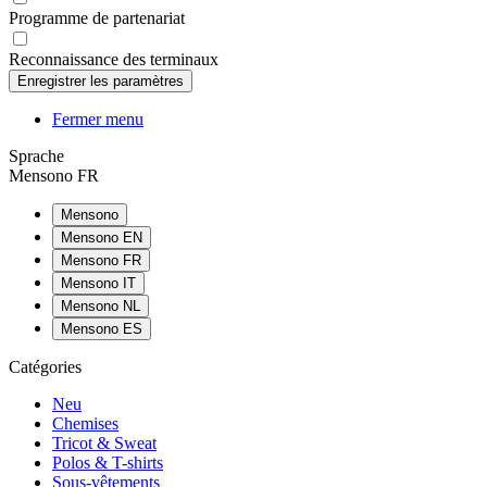
Programme de partenariat
Reconnaissance des terminaux
Fermer menu
Sprache
Mensono FR
Mensono
Mensono EN
Mensono FR
Mensono IT
Mensono NL
Mensono ES
Catégories
Neu
Chemises
Tricot & Sweat
Polos & T-shirts
Sous-vêtements