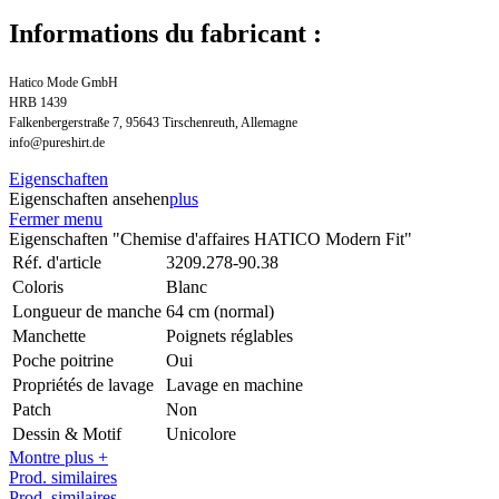
Informations du fabricant :
Hatico Mode GmbH
HRB 1439
Falkenbergerstraße 7, 95643 Tirschenreuth, Allemagne
info@pureshirt.de
Eigenschaften
Eigenschaften ansehen
plus
Fermer menu
Eigenschaften "Chemise d'affaires HATICO Modern Fit"
Réf. d'article
3209.278-90.38
Coloris
Blanc
Longueur de manche
64 cm (normal)
Manchette
Poignets réglables
Poche poitrine
Oui
Propriétés de lavage
Lavage en machine
Patch
Non
Dessin & Motif
Unicolore
Montre plus +
Prod. similaires
Prod. similaires