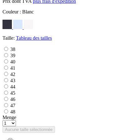
Prix dont TVA
plus frais d'expédition
Couleur :
Blanc
Taille:
Tableau des tailles
38
39
40
41
42
43
44
45
46
47
48
Menge
Aucune taille sélectionnée