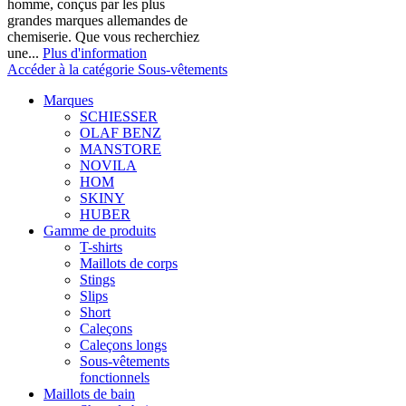
homme, conçus par les plus
grandes marques allemandes de
chemiserie. Que vous recherchiez
une...
Plus d'information
Accéder à la catégorie Sous-vêtements
Marques
SCHIESSER
OLAF BENZ
MANSTORE
NOVILA
HOM
SKINY
HUBER
Gamme de produits
T-shirts
Maillots de corps
Stings
Slips
Short
Caleçons
Caleçons longs
Sous-vêtements
fonctionnels
Maillots de bain