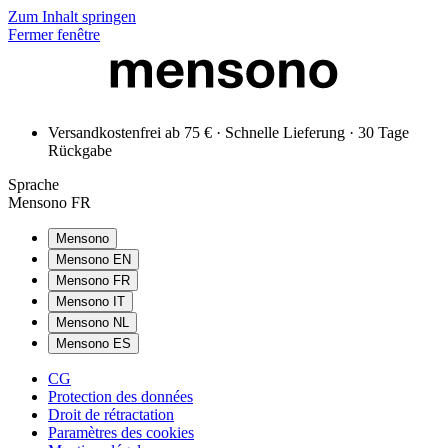
Zum Inhalt springen
Fermer fenêtre
Versandkostenfrei ab 75 € · Schnelle Lieferung · 30 Tage
Rückgabe
Sprache
Mensono FR
Mensono
Mensono EN
Mensono FR
Mensono IT
Mensono NL
Mensono ES
CG
Protection des données
Droit de rétractation
Paramètres des cookies