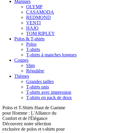
Marques
OLYMP
CASAMODA
REDMOND
VENTI
HAJO
TOM RIPLEY
Polos & T-shirts
Polos
T-shirts
T-shirts à manches longues
Coupes
Slim
Régulière
Thèmes
Grandes tailles
T-shirts unis
T-shirts avec impression
T-shirts en pack de deux
Polos et T-Shirts Haut de Gamme
pour Homme : L'Alliance du
Confort et de l'Élégance
Découvrez notre sélection
exclusive de polos et t-shirts pour