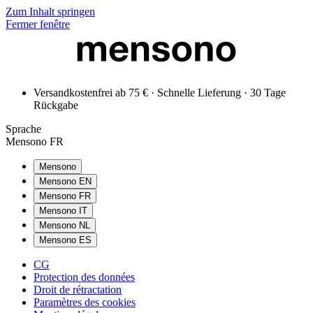
Zum Inhalt springen
Fermer fenêtre
Versandkostenfrei ab 75 € · Schnelle Lieferung · 30 Tage
Rückgabe
Sprache
Mensono FR
Mensono
Mensono EN
Mensono FR
Mensono IT
Mensono NL
Mensono ES
CG
Protection des données
Droit de rétractation
Paramètres des cookies