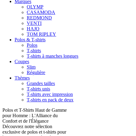
Marques
OLYMP
CASAMODA
REDMOND
VENTI
HAJO
TOM RIPLEY
Polos & T-shirts
Polos
T-shirts
T-shirts à manches longues
Coupes
Slim
Régulière
Thèmes
Grandes tailles
T-shirts unis
T-shirts avec impression
T-shirts en pack de deux
Polos et T-Shirts Haut de Gamme
pour Homme : L'Alliance du
Confort et de l'Élégance
Découvrez notre sélection
exclusive de polos et t-shirts pour