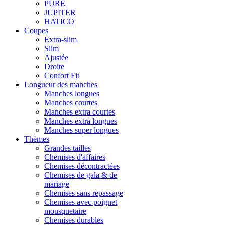
PURE
JUPITER
HATICO
Coupes
Extra-slim
Slim
Ajustée
Droite
Confort Fit
Longueur des manches
Manches longues
Manches courtes
Manches extra courtes
Manches extra longues
Manches super longues
Thèmes
Grandes tailles
Chemises d'affaires
Chemises décontractées
Chemises de gala & de
mariage
Chemises sans repassage
Chemises avec poignet
mousquetaire
Chemises durables