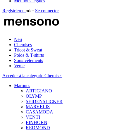
Mentions légales
Registrieren
oder
Se connecter
Neu
Chemises
Tricot & Sweat
Polos & T-shirts
Sous-vêtements
Vente
Accéder à la catégorie Chemises
Marques
ARTIGIANO
OLYMP
SEIDENSTICKER
MARVELIS
CASAMODA
VENTI
EINHORN
REDMOND