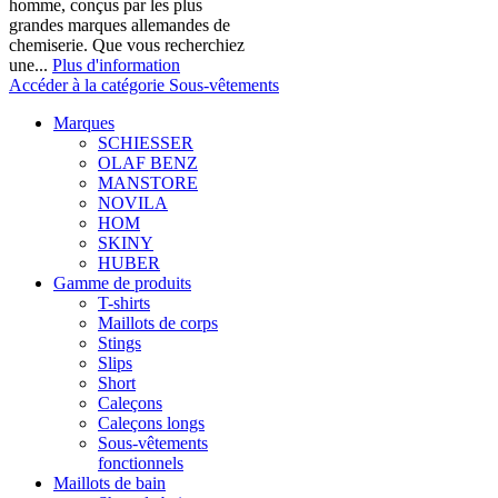
homme, conçus par les plus
grandes marques allemandes de
chemiserie. Que vous recherchiez
une...
Plus d'information
Accéder à la catégorie Sous-vêtements
Marques
SCHIESSER
OLAF BENZ
MANSTORE
NOVILA
HOM
SKINY
HUBER
Gamme de produits
T-shirts
Maillots de corps
Stings
Slips
Short
Caleçons
Caleçons longs
Sous-vêtements
fonctionnels
Maillots de bain