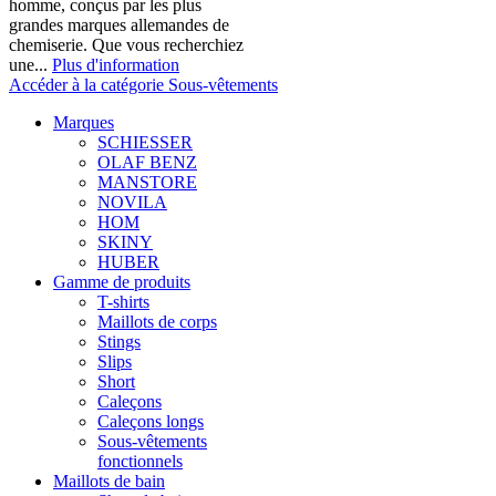
homme, conçus par les plus
grandes marques allemandes de
chemiserie. Que vous recherchiez
une...
Plus d'information
Accéder à la catégorie Sous-vêtements
Marques
SCHIESSER
OLAF BENZ
MANSTORE
NOVILA
HOM
SKINY
HUBER
Gamme de produits
T-shirts
Maillots de corps
Stings
Slips
Short
Caleçons
Caleçons longs
Sous-vêtements
fonctionnels
Maillots de bain