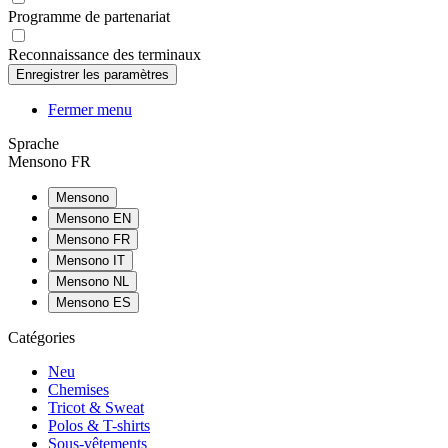
Programme de partenariat
Reconnaissance des terminaux
Fermer menu
Sprache
Mensono FR
Mensono
Mensono EN
Mensono FR
Mensono IT
Mensono NL
Mensono ES
Catégories
Neu
Chemises
Tricot & Sweat
Polos & T-shirts
Sous-vêtements