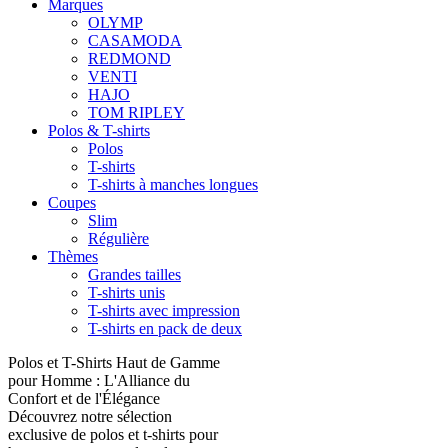
Marques
OLYMP
CASAMODA
REDMOND
VENTI
HAJO
TOM RIPLEY
Polos & T-shirts
Polos
T-shirts
T-shirts à manches longues
Coupes
Slim
Régulière
Thèmes
Grandes tailles
T-shirts unis
T-shirts avec impression
T-shirts en pack de deux
Polos et T-Shirts Haut de Gamme
pour Homme : L'Alliance du
Confort et de l'Élégance
Découvrez notre sélection
exclusive de polos et t-shirts pour