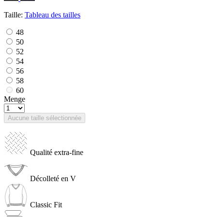
Taille:
Tableau des tailles
48
50
52
54
56
58
60
Menge
Aucune taille sélectionnée
Qualité extra-fine
Décolleté en V
Classic Fit