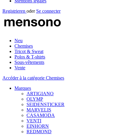
Mentions légales
Registrieren
oder
Se connecter
Neu
Chemises
Tricot & Sweat
Polos & T-shirts
Sous-vêtements
Vente
Accéder à la catégorie Chemises
Marques
ARTIGIANO
OLYMP
SEIDENSTICKER
MARVELIS
CASAMODA
VENTI
EINHORN
REDMOND