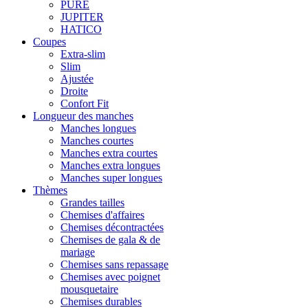
PURE
JUPITER
HATICO
Coupes
Extra-slim
Slim
Ajustée
Droite
Confort Fit
Longueur des manches
Manches longues
Manches courtes
Manches extra courtes
Manches extra longues
Manches super longues
Thèmes
Grandes tailles
Chemises d'affaires
Chemises décontractées
Chemises de gala & de
mariage
Chemises sans repassage
Chemises avec poignet
mousquetaire
Chemises durables