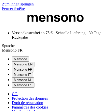
Zum Inhalt springen
Fermer fenêtre
Versandkostenfrei ab 75 € · Schnelle Lieferung · 30 Tage
Rückgabe
Sprache
Mensono FR
Mensono
Mensono EN
Mensono FR
Mensono IT
Mensono NL
Mensono ES
CG
Protection des données
Droit de rétractation
Paramètres des cookies