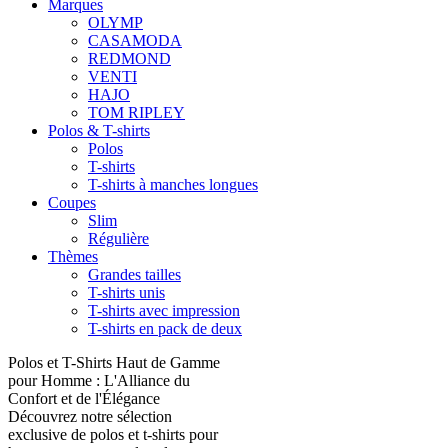
Marques
OLYMP
CASAMODA
REDMOND
VENTI
HAJO
TOM RIPLEY
Polos & T-shirts
Polos
T-shirts
T-shirts à manches longues
Coupes
Slim
Régulière
Thèmes
Grandes tailles
T-shirts unis
T-shirts avec impression
T-shirts en pack de deux
Polos et T-Shirts Haut de Gamme
pour Homme : L'Alliance du
Confort et de l'Élégance
Découvrez notre sélection
exclusive de polos et t-shirts pour