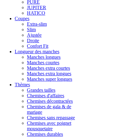
PURE
JUPITER
HATICO
Coupes
Extra-slim
Slim
Ajustée
Droite
Confort Fit
Longueur des manches
Manches longues
Manches courtes
Manches extra courtes
Manches extra longues
Manches super longues
Thèmes
Grandes tailles
Chemises d'affaires
Chemises décontractées
Chemises de gala & de
mariage
Chemises sans repassage
Chemises avec poignet
mousquetaire
Chemises durables