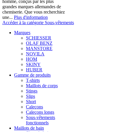
homme, conçus par les plus
grandes marques allemandes de
chemiserie. Que vous recherchiez
une...
Plus d'information
Accéder à la catégorie Sous-vêtements
Marques
SCHIESSER
OLAF BENZ
MANSTORE
NOVILA
HOM
SKINY
HUBER
Gamme de produits
T-shirts
Maillots de corps
Stings
Slips
Short
Caleçons
Caleçons longs
Sous-vêtements
fonctionnels
Maillots de bain