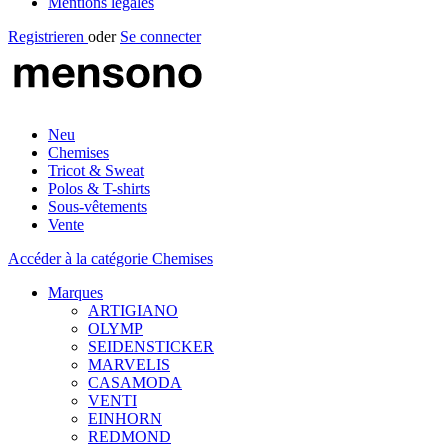
Mentions légales
Registrieren
oder
Se connecter
Neu
Chemises
Tricot & Sweat
Polos & T-shirts
Sous-vêtements
Vente
Accéder à la catégorie Chemises
Marques
ARTIGIANO
OLYMP
SEIDENSTICKER
MARVELIS
CASAMODA
VENTI
EINHORN
REDMOND