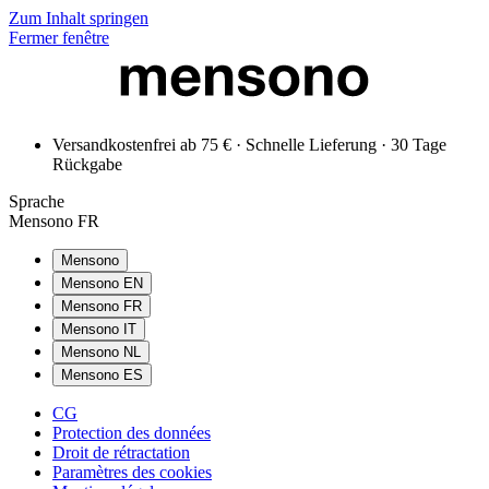
Zum Inhalt springen
Fermer fenêtre
Versandkostenfrei ab 75 € · Schnelle Lieferung · 30 Tage
Rückgabe
Sprache
Mensono FR
Mensono
Mensono EN
Mensono FR
Mensono IT
Mensono NL
Mensono ES
CG
Protection des données
Droit de rétractation
Paramètres des cookies