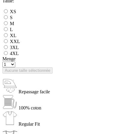
Taille:
XS
S
M
L
XL
XXL
3XL
4XL
Menge
Aucune taille sélectionnée
Repassage facile
100% coton
Regular Fit