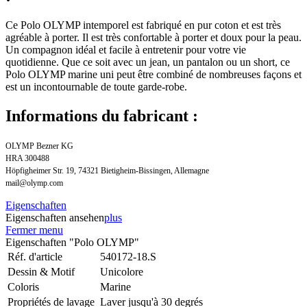
Ce Polo OLYMP intemporel est fabriqué en pur coton et est très
agréable à porter. Il est très confortable à porter et doux pour la peau.
Un compagnon idéal et facile à entretenir pour votre vie
quotidienne. Que ce soit avec un jean, un pantalon ou un short, ce
Polo OLYMP marine uni peut être combiné de nombreuses façons et
est un incontournable de toute garde-robe.
Informations du fabricant :
OLYMP Bezner KG
HRA 300488
Höpfigheimer Str. 19, 74321 Bietigheim-Bissingen, Allemagne
mail@olymp.com
Eigenschaften
Eigenschaften ansehen
plus
Fermer menu
Eigenschaften "Polo OLYMP"
Réf. d'article
540172-18.S
Dessin & Motif
Unicolore
Coloris
Marine
Propriétés de lavage
Laver jusqu'à 30 degrés