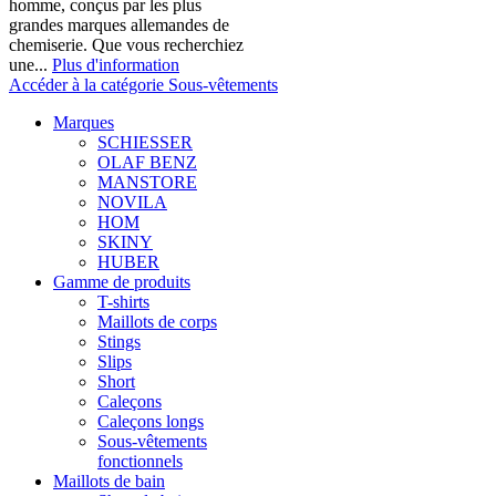
homme, conçus par les plus
grandes marques allemandes de
chemiserie. Que vous recherchiez
une...
Plus d'information
Accéder à la catégorie Sous-vêtements
Marques
SCHIESSER
OLAF BENZ
MANSTORE
NOVILA
HOM
SKINY
HUBER
Gamme de produits
T-shirts
Maillots de corps
Stings
Slips
Short
Caleçons
Caleçons longs
Sous-vêtements
fonctionnels
Maillots de bain