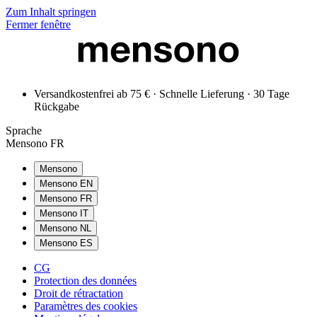
Zum Inhalt springen
Fermer fenêtre
Versandkostenfrei ab 75 € · Schnelle Lieferung · 30 Tage
Rückgabe
Sprache
Mensono FR
Mensono
Mensono EN
Mensono FR
Mensono IT
Mensono NL
Mensono ES
CG
Protection des données
Droit de rétractation
Paramètres des cookies