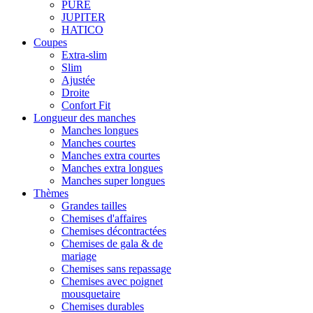
PURE
JUPITER
HATICO
Coupes
Extra-slim
Slim
Ajustée
Droite
Confort Fit
Longueur des manches
Manches longues
Manches courtes
Manches extra courtes
Manches extra longues
Manches super longues
Thèmes
Grandes tailles
Chemises d'affaires
Chemises décontractées
Chemises de gala & de
mariage
Chemises sans repassage
Chemises avec poignet
mousquetaire
Chemises durables