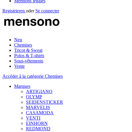
Mentions légales
Registrieren
oder
Se connecter
Neu
Chemises
Tricot & Sweat
Polos & T-shirts
Sous-vêtements
Vente
Accéder à la catégorie Chemises
Marques
ARTIGIANO
OLYMP
SEIDENSTICKER
MARVELIS
CASAMODA
VENTI
EINHORN
REDMOND