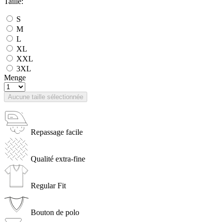
Taille:
S
M
L
XL
XXL
3XL
Menge
Aucune taille sélectionnée
Repassage facile
Qualité extra-fine
Regular Fit
Bouton de polo