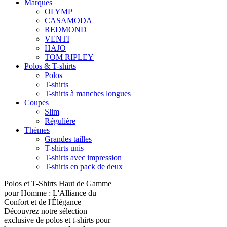
Marques
OLYMP
CASAMODA
REDMOND
VENTI
HAJO
TOM RIPLEY
Polos & T-shirts
Polos
T-shirts
T-shirts à manches longues
Coupes
Slim
Régulière
Thèmes
Grandes tailles
T-shirts unis
T-shirts avec impression
T-shirts en pack de deux
Polos et T-Shirts Haut de Gamme
pour Homme : L'Alliance du
Confort et de l'Élégance
Découvrez notre sélection
exclusive de polos et t-shirts pour