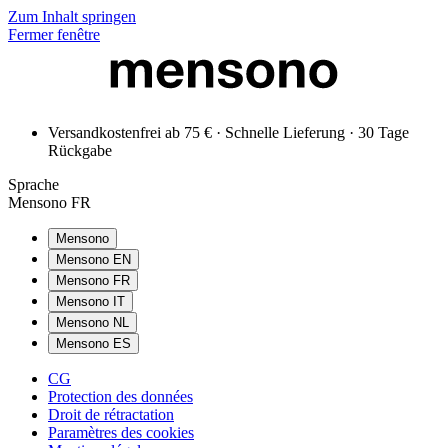
Zum Inhalt springen
Fermer fenêtre
Versandkostenfrei ab 75 € · Schnelle Lieferung · 30 Tage
Rückgabe
Sprache
Mensono FR
Mensono
Mensono EN
Mensono FR
Mensono IT
Mensono NL
Mensono ES
CG
Protection des données
Droit de rétractation
Paramètres des cookies