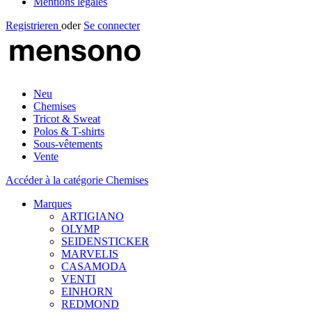
Mentions légales
Registrieren
oder
Se connecter
Neu
Chemises
Tricot & Sweat
Polos & T-shirts
Sous-vêtements
Vente
Accéder à la catégorie Chemises
Marques
ARTIGIANO
OLYMP
SEIDENSTICKER
MARVELIS
CASAMODA
VENTI
EINHORN
REDMOND