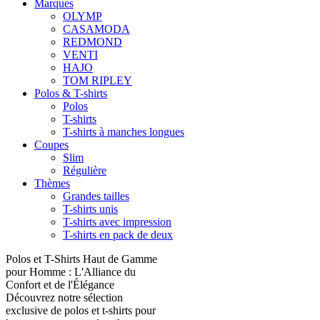
Marques
OLYMP
CASAMODA
REDMOND
VENTI
HAJO
TOM RIPLEY
Polos & T-shirts
Polos
T-shirts
T-shirts à manches longues
Coupes
Slim
Régulière
Thèmes
Grandes tailles
T-shirts unis
T-shirts avec impression
T-shirts en pack de deux
Polos et T-Shirts Haut de Gamme
pour Homme : L'Alliance du
Confort et de l'Élégance
Découvrez notre sélection
exclusive de polos et t-shirts pour