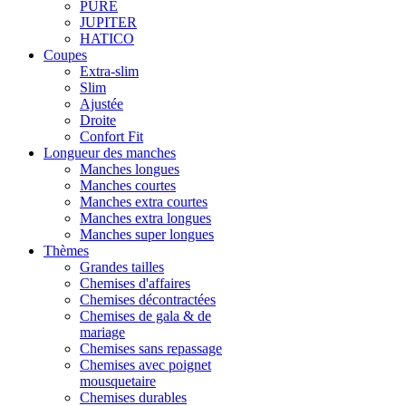
PURE
JUPITER
HATICO
Coupes
Extra-slim
Slim
Ajustée
Droite
Confort Fit
Longueur des manches
Manches longues
Manches courtes
Manches extra courtes
Manches extra longues
Manches super longues
Thèmes
Grandes tailles
Chemises d'affaires
Chemises décontractées
Chemises de gala & de
mariage
Chemises sans repassage
Chemises avec poignet
mousquetaire
Chemises durables