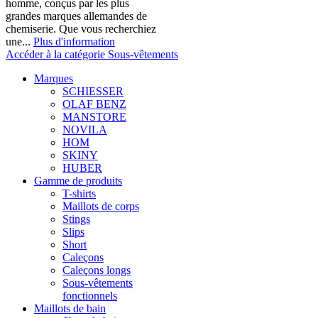
homme, conçus par les plus
grandes marques allemandes de
chemiserie. Que vous recherchiez
une...
Plus d'information
Accéder à la catégorie Sous-vêtements
Marques
SCHIESSER
OLAF BENZ
MANSTORE
NOVILA
HOM
SKINY
HUBER
Gamme de produits
T-shirts
Maillots de corps
Stings
Slips
Short
Caleçons
Caleçons longs
Sous-vêtements
fonctionnels
Maillots de bain