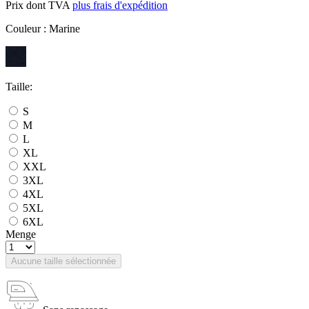
Prix dont TVA
plus frais d'expédition
Couleur :
Marine
Taille:
S
M
L
XL
XXL
3XL
4XL
5XL
6XL
Menge
Aucune taille sélectionnée