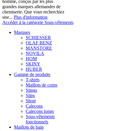
homme, conçus par les plus
grandes marques allemandes de
chemiserie. Que vous recherchiez
une...
Plus d'information
Accéder à la catégorie Sous-vêtements
Marques
SCHIESSER
OLAF BENZ
MANSTORE
NOVILA
HOM
SKINY
HUBER
Gamme de produits
T-shirts
Maillots de corps
Stings
Slips
Short
Caleçons
Caleçons longs
Sous-vêtements
fonctionnels
Maillots de bain