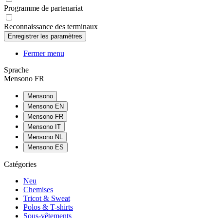
Programme de partenariat
Reconnaissance des terminaux
Fermer menu
Sprache
Mensono FR
Mensono
Mensono EN
Mensono FR
Mensono IT
Mensono NL
Mensono ES
Catégories
Neu
Chemises
Tricot & Sweat
Polos & T-shirts
Sous-vêtements