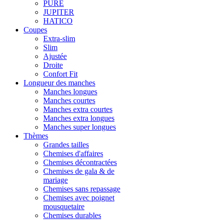
PURE
JUPITER
HATICO
Coupes
Extra-slim
Slim
Ajustée
Droite
Confort Fit
Longueur des manches
Manches longues
Manches courtes
Manches extra courtes
Manches extra longues
Manches super longues
Thèmes
Grandes tailles
Chemises d'affaires
Chemises décontractées
Chemises de gala & de
mariage
Chemises sans repassage
Chemises avec poignet
mousquetaire
Chemises durables