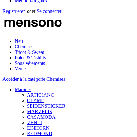
Mentions légales
Registrieren
oder
Se connecter
Neu
Chemises
Tricot & Sweat
Polos & T-shirts
Sous-vêtements
Vente
Accéder à la catégorie Chemises
Marques
ARTIGIANO
OLYMP
SEIDENSTICKER
MARVELIS
CASAMODA
VENTI
EINHORN
REDMOND