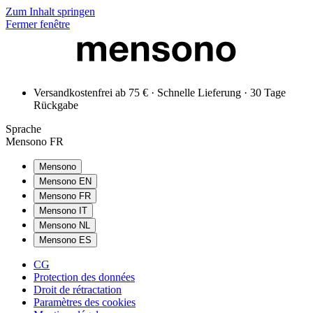
Zum Inhalt springen
Fermer fenêtre
Versandkostenfrei ab 75 € · Schnelle Lieferung · 30 Tage
Rückgabe
Sprache
Mensono FR
Mensono
Mensono EN
Mensono FR
Mensono IT
Mensono NL
Mensono ES
CG
Protection des données
Droit de rétractation
Paramètres des cookies