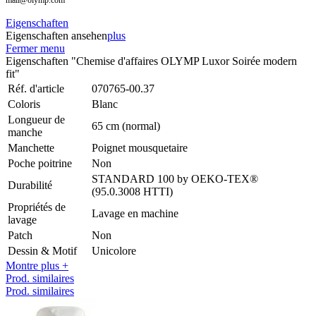
Eigenschaften
Eigenschaften ansehen
plus
Fermer menu
Eigenschaften "Chemise d'affaires OLYMP Luxor Soirée modern
fit"
Réf. d'article
070765-00.37
Coloris
Blanc
Longueur de
65 cm (normal)
manche
Manchette
Poignet mousquetaire
Poche poitrine
Non
STANDARD 100 by OEKO-TEX®
Durabilité
(95.0.3008 HTTI)
Propriétés de
Lavage en machine
lavage
Patch
Non
Dessin & Motif
Unicolore
Montre plus +
Prod. similaires
Prod. similaires