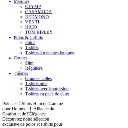
Marques
OLYMP
CASAMODA
REDMOND
VENTI
HAJO
TOM RIPLEY
Polos & T-shirts
Polos
T-shirts
T-shirts à manches longues
Coupes
Slim
Régulière
Thèmes
Grandes tailles
T-shirts unis
T-shirts avec impression
T-shirts en pack de deux
Polos et T-Shirts Haut de Gamme
pour Homme : L'Alliance du
Confort et de l'Élégance
Découvrez notre sélection
exclusive de polos et t-shirts pour