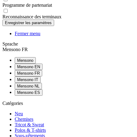
Programme de partenariat
Reconnaissance des terminaux
Fermer menu
Sprache
Mensono FR
Mensono
Mensono EN
Mensono FR
Mensono IT
Mensono NL
Mensono ES
Catégories
Neu
Chemises
Tricot & Sweat
Polos & T-shirts
Sous-vêtements