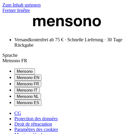
Zum Inhalt springen
Fermer fenêtre
Versandkostenfrei ab 75 € · Schnelle Lieferung · 30 Tage
Rückgabe
Sprache
Mensono FR
Mensono
Mensono EN
Mensono FR
Mensono IT
Mensono NL
Mensono ES
CG
Protection des données
Droit de rétractation
Paramètres des cookies