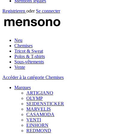
Mentions légales
Registrieren
oder
Se connecter
Neu
Chemises
Tricot & Sweat
Polos & T-shirts
Sous-vêtements
Vente
Accéder à la catégorie Chemises
Marques
ARTIGIANO
OLYMP
SEIDENSTICKER
MARVELIS
CASAMODA
VENTI
EINHORN
REDMOND