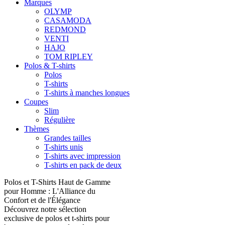
Marques
OLYMP
CASAMODA
REDMOND
VENTI
HAJO
TOM RIPLEY
Polos & T-shirts
Polos
T-shirts
T-shirts à manches longues
Coupes
Slim
Régulière
Thèmes
Grandes tailles
T-shirts unis
T-shirts avec impression
T-shirts en pack de deux
Polos et T-Shirts Haut de Gamme
pour Homme : L'Alliance du
Confort et de l'Élégance
Découvrez notre sélection
exclusive de polos et t-shirts pour