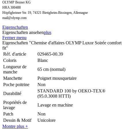
OLYMP Bezner KG
HRA 300488
Höpfigheimer Str. 19, 74321 Bietigheim-Bissingen, Allemagne
mail@olymp.com
Eigenschaften
Eigenschaften ansehen
plus
Fermer menu
Eigenschaften "Chemise d'affaires OLYMP Luxor Soirée comfort
fit"
Réf. d'article
029465-00.39
Coloris
Blanc
Longueur de
65 cm (normal)
manche
Manchette
Poignet mousquetaire
Poche poitrine
Non
STANDARD 100 by OEKO-TEX®
Durabilité
(95.0.3008 HTTI)
Propriétés de
Lavage en machine
lavage
Patch
Non
Dessin & Motif
Unicolore
Montre plus +