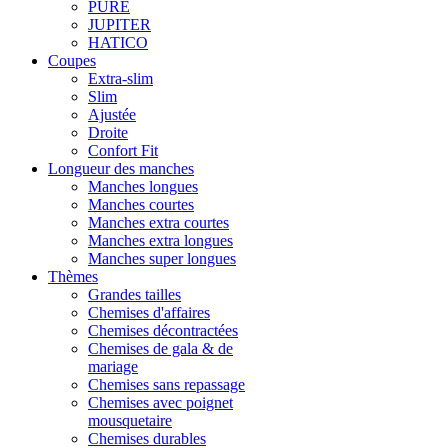
PURE
JUPITER
HATICO
Coupes
Extra-slim
Slim
Ajustée
Droite
Confort Fit
Longueur des manches
Manches longues
Manches courtes
Manches extra courtes
Manches extra longues
Manches super longues
Thèmes
Grandes tailles
Chemises d'affaires
Chemises décontractées
Chemises de gala & de
mariage
Chemises sans repassage
Chemises avec poignet
mousquetaire
Chemises durables