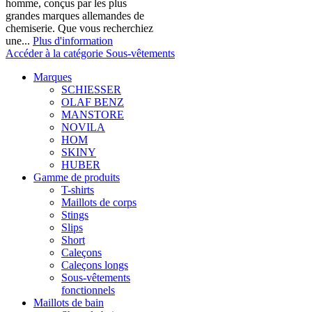
homme, conçus par les plus
grandes marques allemandes de
chemiserie. Que vous recherchiez
une...
Plus d'information
Accéder à la catégorie Sous-vêtements
Marques
SCHIESSER
OLAF BENZ
MANSTORE
NOVILA
HOM
SKINY
HUBER
Gamme de produits
T-shirts
Maillots de corps
Stings
Slips
Short
Caleçons
Caleçons longs
Sous-vêtements
fonctionnels
Maillots de bain