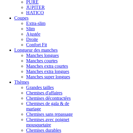
PURE
JUPITER
HATICO
Coupes
Extra-slim
Slim
Ajustée
Droite
Confort Fit
Longueur des manches
Manches longues
Manches courtes
Manches extra courtes
Manches extra longues
Manches super longues
Thèmes
Grandes tailles
Chemises d'affaires
Chemises décontractées
Chemises de gala & de
mariage
Chemises sans repassage
Chemises avec poignet
mousquetaire
Chemises durables