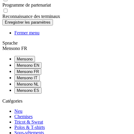
Programme de partenariat
Reconnaissance des terminaux
Fermer menu
Sprache
Mensono FR
Mensono
Mensono EN
Mensono FR
Mensono IT
Mensono NL
Mensono ES
Catégories
Neu
Chemises
Tricot & Sweat
Polos & T-shirts
Sous-vêtements