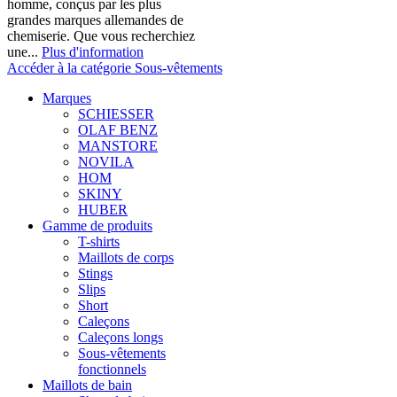
homme, conçus par les plus
grandes marques allemandes de
chemiserie. Que vous recherchiez
une...
Plus d'information
Accéder à la catégorie Sous-vêtements
Marques
SCHIESSER
OLAF BENZ
MANSTORE
NOVILA
HOM
SKINY
HUBER
Gamme de produits
T-shirts
Maillots de corps
Stings
Slips
Short
Caleçons
Caleçons longs
Sous-vêtements
fonctionnels
Maillots de bain