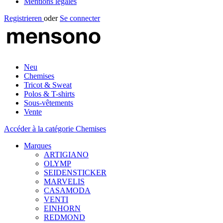
Mentions légales
Registrieren
oder
Se connecter
Neu
Chemises
Tricot & Sweat
Polos & T-shirts
Sous-vêtements
Vente
Accéder à la catégorie Chemises
Marques
ARTIGIANO
OLYMP
SEIDENSTICKER
MARVELIS
CASAMODA
VENTI
EINHORN
REDMOND