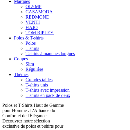
Marques
OLYMP
CASAMODA
REDMOND
VENTI
HAJO
TOM RIPLEY
Polos & T-shirts
Polos
T-shirts
T-shirts à manches longues
Coupes
Slim
Régulière
Thèmes
Grandes tailles
T-shirts unis
T-shirts avec impression
T-shirts en pack de deux
Polos et T-Shirts Haut de Gamme
pour Homme : L'Alliance du
Confort et de l'Élégance
Découvrez notre sélection
exclusive de polos et t-shirts pour