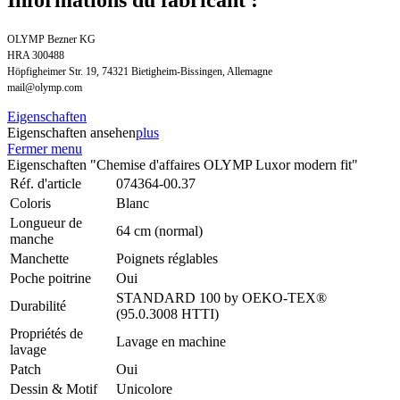
OLYMP Bezner KG
HRA 300488
Höpfigheimer Str. 19, 74321 Bietigheim-Bissingen, Allemagne
mail@olymp.com
Eigenschaften
Eigenschaften ansehen
plus
Fermer menu
Eigenschaften "Chemise d'affaires OLYMP Luxor modern fit"
Réf. d'article
074364-00.37
Coloris
Blanc
Longueur de
64 cm (normal)
manche
Manchette
Poignets réglables
Poche poitrine
Oui
STANDARD 100 by OEKO-TEX®
Durabilité
(95.0.3008 HTTI)
Propriétés de
Lavage en machine
lavage
Patch
Oui
Dessin & Motif
Unicolore