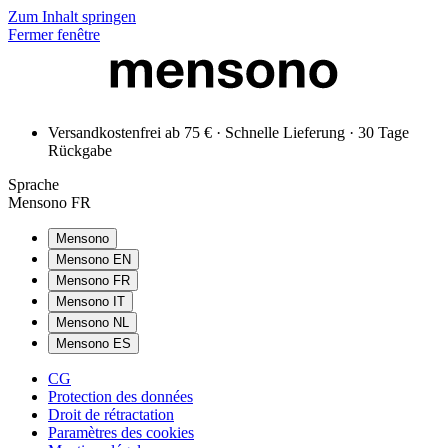
Zum Inhalt springen
Fermer fenêtre
Versandkostenfrei ab 75 € · Schnelle Lieferung · 30 Tage
Rückgabe
Sprache
Mensono FR
Mensono
Mensono EN
Mensono FR
Mensono IT
Mensono NL
Mensono ES
CG
Protection des données
Droit de rétractation
Paramètres des cookies