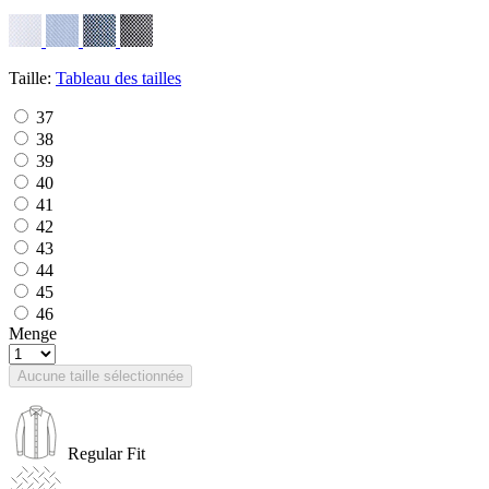
Taille:
Tableau des tailles
37
38
39
40
41
42
43
44
45
46
Menge
Aucune taille sélectionnée
Regular Fit