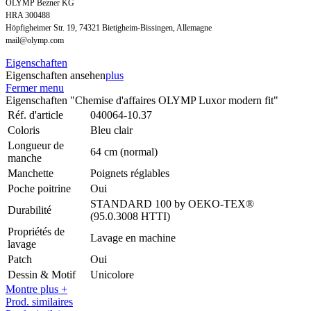
OLYMP Bezner KG
HRA 300488
Höpfigheimer Str. 19, 74321 Bietigheim-Bissingen, Allemagne
mail@olymp.com
Eigenschaften
Eigenschaften ansehen
plus
Fermer menu
Eigenschaften "Chemise d'affaires OLYMP Luxor modern fit"
Réf. d'article
040064-10.37
Coloris
Bleu clair
Longueur de
64 cm (normal)
manche
Manchette
Poignets réglables
Poche poitrine
Oui
STANDARD 100 by OEKO-TEX®
Durabilité
(95.0.3008 HTTI)
Propriétés de
Lavage en machine
lavage
Patch
Oui
Dessin & Motif
Unicolore
Montre plus +
Prod. similaires