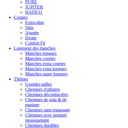
PURE
JUPITER
HATICO
Coupes
Extra-slim
Slim
Ajustée
Droite
Confort Fit
Longueur des manches
Manches longues
Manches courtes
Manches extra courtes
Manches extra longues
Manches super longues
Thèmes
Grandes tailles
Chemises d'affaires
Chemises décontractées
Chemises de gala & de
mariage
Chemises sans repassage
Chemises avec poignet
mousquetaire
Chemises durables