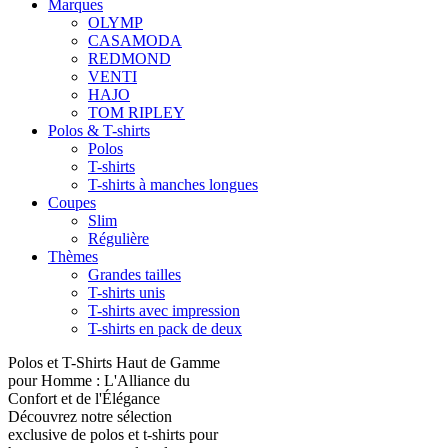
Marques
OLYMP
CASAMODA
REDMOND
VENTI
HAJO
TOM RIPLEY
Polos & T-shirts
Polos
T-shirts
T-shirts à manches longues
Coupes
Slim
Régulière
Thèmes
Grandes tailles
T-shirts unis
T-shirts avec impression
T-shirts en pack de deux
Polos et T-Shirts Haut de Gamme
pour Homme : L'Alliance du
Confort et de l'Élégance
Découvrez notre sélection
exclusive de polos et t-shirts pour