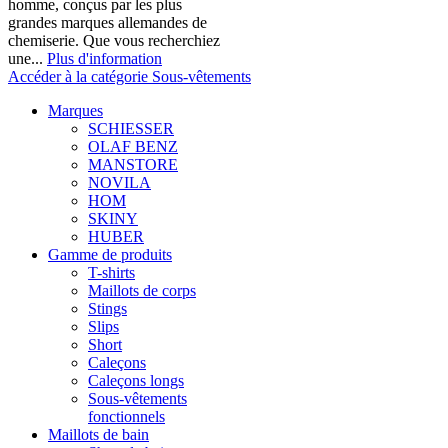
homme, conçus par les plus
grandes marques allemandes de
chemiserie. Que vous recherchiez
une...
Plus d'information
Accéder à la catégorie Sous-vêtements
Marques
SCHIESSER
OLAF BENZ
MANSTORE
NOVILA
HOM
SKINY
HUBER
Gamme de produits
T-shirts
Maillots de corps
Stings
Slips
Short
Caleçons
Caleçons longs
Sous-vêtements
fonctionnels
Maillots de bain