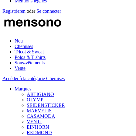
Mentions légales
Registrieren
oder
Se connecter
Neu
Chemises
Tricot & Sweat
Polos & T-shirts
Sous-vêtements
Vente
Accéder à la catégorie Chemises
Marques
ARTIGIANO
OLYMP
SEIDENSTICKER
MARVELIS
CASAMODA
VENTI
EINHORN
REDMOND