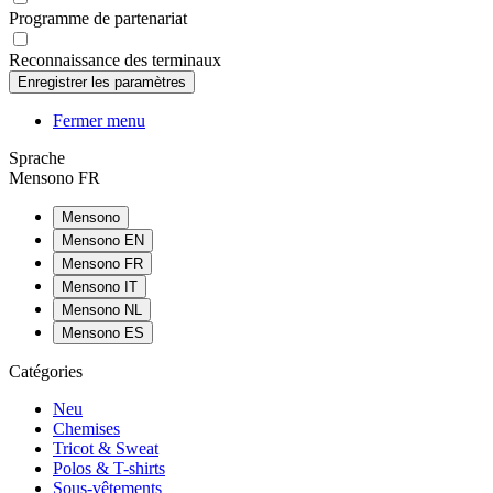
Programme de partenariat
Reconnaissance des terminaux
Fermer menu
Sprache
Mensono FR
Mensono
Mensono EN
Mensono FR
Mensono IT
Mensono NL
Mensono ES
Catégories
Neu
Chemises
Tricot & Sweat
Polos & T-shirts
Sous-vêtements