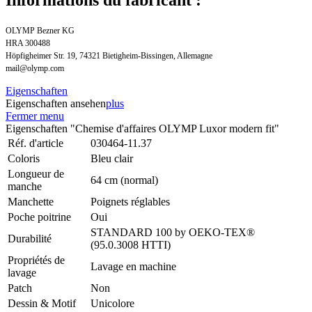
OLYMP Bezner KG
HRA 300488
Höpfigheimer Str. 19, 74321 Bietigheim-Bissingen, Allemagne
mail@olymp.com
Eigenschaften
Eigenschaften ansehen
plus
Fermer menu
Eigenschaften "Chemise d'affaires OLYMP Luxor modern fit"
Réf. d'article
030464-11.37
Coloris
Bleu clair
Longueur de
64 cm (normal)
manche
Manchette
Poignets réglables
Poche poitrine
Oui
STANDARD 100 by OEKO-TEX®
Durabilité
(95.0.3008 HTTI)
Propriétés de
Lavage en machine
lavage
Patch
Non
Dessin & Motif
Unicolore