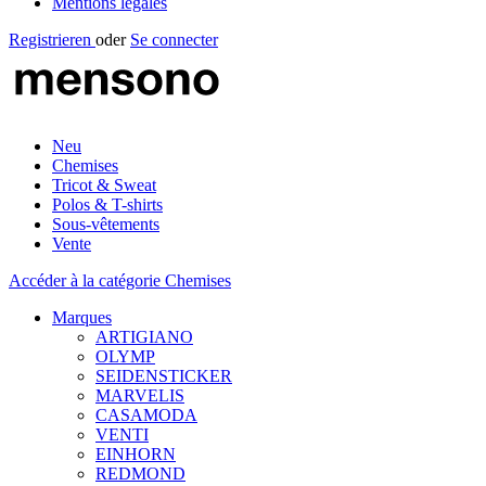
Mentions légales
Registrieren
oder
Se connecter
Neu
Chemises
Tricot & Sweat
Polos & T-shirts
Sous-vêtements
Vente
Accéder à la catégorie Chemises
Marques
ARTIGIANO
OLYMP
SEIDENSTICKER
MARVELIS
CASAMODA
VENTI
EINHORN
REDMOND