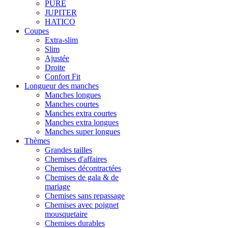
PURE
JUPITER
HATICO
Coupes
Extra-slim
Slim
Ajustée
Droite
Confort Fit
Longueur des manches
Manches longues
Manches courtes
Manches extra courtes
Manches extra longues
Manches super longues
Thèmes
Grandes tailles
Chemises d'affaires
Chemises décontractées
Chemises de gala & de
mariage
Chemises sans repassage
Chemises avec poignet
mousquetaire
Chemises durables