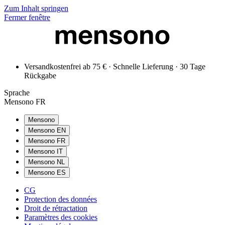
Zum Inhalt springen
Fermer fenêtre
Versandkostenfrei ab 75 € · Schnelle Lieferung · 30 Tage
Rückgabe
Sprache
Mensono FR
Mensono
Mensono EN
Mensono FR
Mensono IT
Mensono NL
Mensono ES
CG
Protection des données
Droit de rétractation
Paramètres des cookies