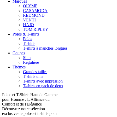
Marques
OLYMP
CASAMODA
REDMOND
VENTI
HAJO
TOM RIPLEY
Polos & T-shirts
Polos
T-shirts
T-shirts à manches longues
Coupes
Slim
Régulière
Thèmes
Grandes tailles
T-shirts unis
T-shirts avec impression
T-shirts en pack de deux
Polos et T-Shirts Haut de Gamme
pour Homme : L'Alliance du
Confort et de l'Élégance
Découvrez notre sélection
exclusive de polos et t-shirts pour