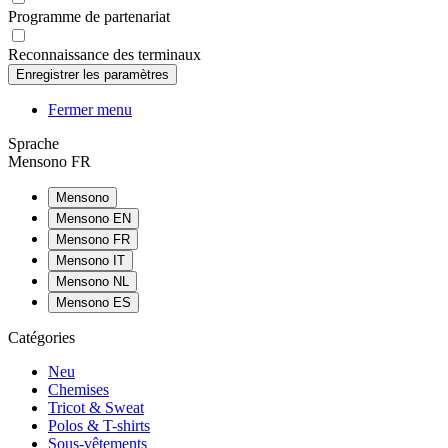
Programme de partenariat
Reconnaissance des terminaux
Fermer menu
Sprache
Mensono FR
Mensono
Mensono EN
Mensono FR
Mensono IT
Mensono NL
Mensono ES
Catégories
Neu
Chemises
Tricot & Sweat
Polos & T-shirts
Sous-vêtements