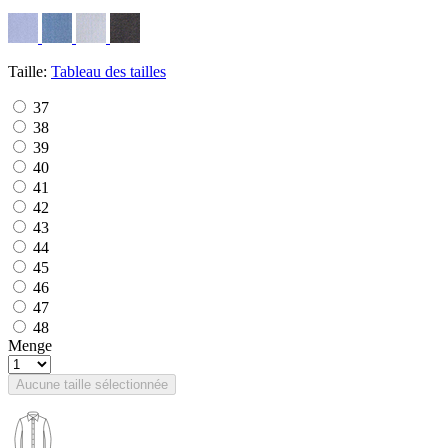
Taille:
Tableau des tailles
37
38
39
40
41
42
43
44
45
46
47
48
Menge
Aucune taille sélectionnée