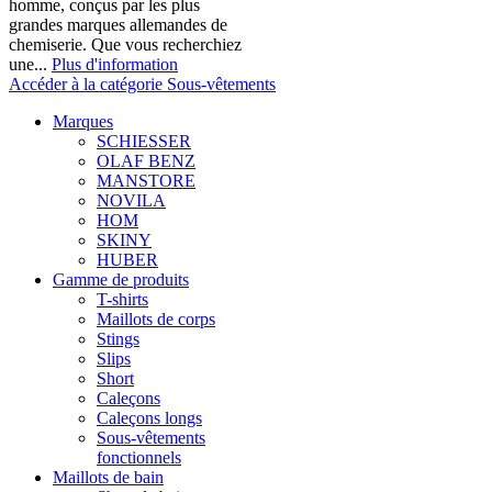
homme, conçus par les plus
grandes marques allemandes de
chemiserie. Que vous recherchiez
une...
Plus d'information
Accéder à la catégorie Sous-vêtements
Marques
SCHIESSER
OLAF BENZ
MANSTORE
NOVILA
HOM
SKINY
HUBER
Gamme de produits
T-shirts
Maillots de corps
Stings
Slips
Short
Caleçons
Caleçons longs
Sous-vêtements
fonctionnels
Maillots de bain