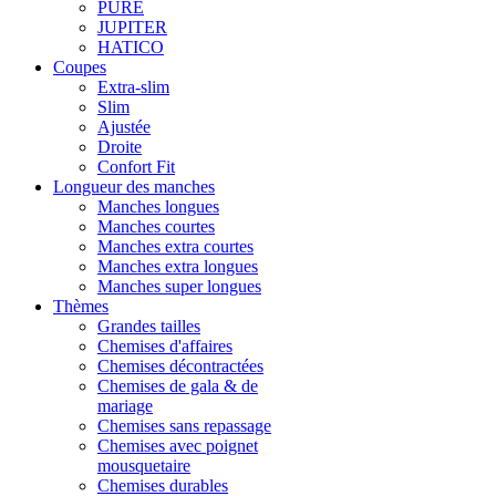
PURE
JUPITER
HATICO
Coupes
Extra-slim
Slim
Ajustée
Droite
Confort Fit
Longueur des manches
Manches longues
Manches courtes
Manches extra courtes
Manches extra longues
Manches super longues
Thèmes
Grandes tailles
Chemises d'affaires
Chemises décontractées
Chemises de gala & de
mariage
Chemises sans repassage
Chemises avec poignet
mousquetaire
Chemises durables