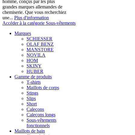
homme, conçus par les plus
grandes marques allemandes de
chemiserie. Que vous recherchiez
une...
Plus d'information
Accéder à la catégorie Sous-vêtements
Marques
SCHIESSER
OLAF BENZ
MANSTORE
NOVILA
HOM
SKINY
HUBER
Gamme de produits
T-shirts
Maillots de corps
Stings
Slips
Short
Caleçons
Caleçons longs
Sous-vêtements
fonctionnels
Maillots de bain