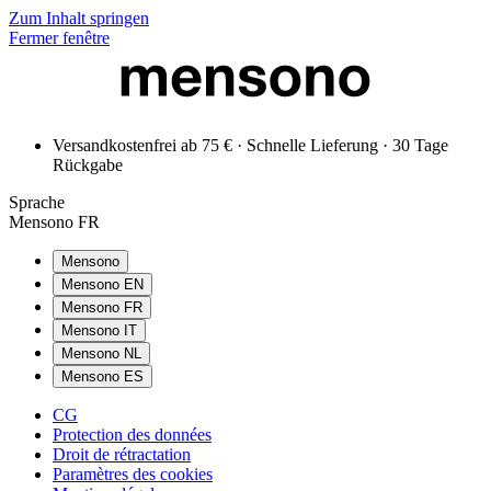
Zum Inhalt springen
Fermer fenêtre
Versandkostenfrei ab 75 € · Schnelle Lieferung · 30 Tage
Rückgabe
Sprache
Mensono FR
Mensono
Mensono EN
Mensono FR
Mensono IT
Mensono NL
Mensono ES
CG
Protection des données
Droit de rétractation
Paramètres des cookies