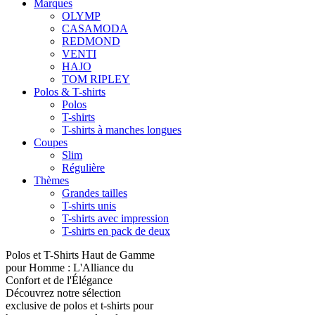
Marques
OLYMP
CASAMODA
REDMOND
VENTI
HAJO
TOM RIPLEY
Polos & T-shirts
Polos
T-shirts
T-shirts à manches longues
Coupes
Slim
Régulière
Thèmes
Grandes tailles
T-shirts unis
T-shirts avec impression
T-shirts en pack de deux
Polos et T-Shirts Haut de Gamme
pour Homme : L'Alliance du
Confort et de l'Élégance
Découvrez notre sélection
exclusive de polos et t-shirts pour