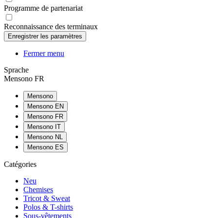
Programme de partenariat
Reconnaissance des terminaux
Fermer menu
Sprache
Mensono FR
Mensono
Mensono EN
Mensono FR
Mensono IT
Mensono NL
Mensono ES
Catégories
Neu
Chemises
Tricot & Sweat
Polos & T-shirts
Sous-vêtements