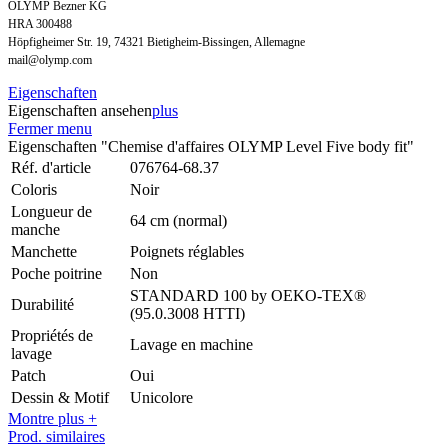
OLYMP Bezner KG
HRA 300488
Höpfigheimer Str. 19, 74321 Bietigheim-Bissingen, Allemagne
mail@olymp.com
Eigenschaften
Eigenschaften ansehen
plus
Fermer menu
Eigenschaften "Chemise d'affaires OLYMP Level Five body fit"
Réf. d'article
076764-68.37
Coloris
Noir
Longueur de
64 cm (normal)
manche
Manchette
Poignets réglables
Poche poitrine
Non
STANDARD 100 by OEKO-TEX®
Durabilité
(95.0.3008 HTTI)
Propriétés de
Lavage en machine
lavage
Patch
Oui
Dessin & Motif
Unicolore
Montre plus +
Prod. similaires