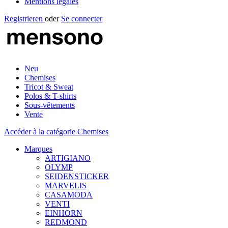
Mentions légales
Registrieren
oder
Se connecter
Neu
Chemises
Tricot & Sweat
Polos & T-shirts
Sous-vêtements
Vente
Accéder à la catégorie Chemises
Marques
ARTIGIANO
OLYMP
SEIDENSTICKER
MARVELIS
CASAMODA
VENTI
EINHORN
REDMOND