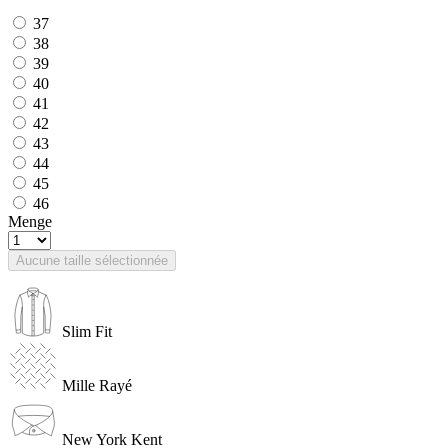
37
38
39
40
41
42
43
44
45
46
Menge
Aucune taille sélectionnée
Slim Fit
Mille Rayé
New York Kent