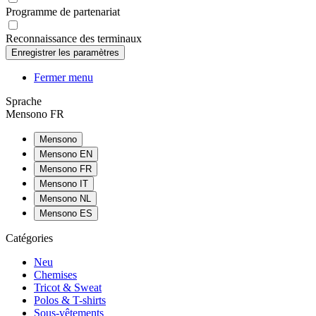
Programme de partenariat
Reconnaissance des terminaux
Fermer menu
Sprache
Mensono FR
Mensono
Mensono EN
Mensono FR
Mensono IT
Mensono NL
Mensono ES
Catégories
Neu
Chemises
Tricot & Sweat
Polos & T-shirts
Sous-vêtements