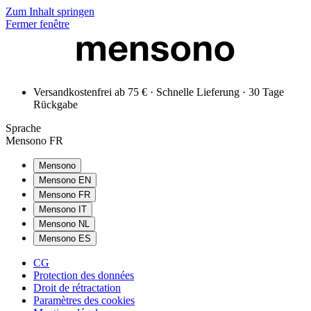
Zum Inhalt springen
Fermer fenêtre
Versandkostenfrei ab 75 € · Schnelle Lieferung · 30 Tage
Rückgabe
Sprache
Mensono FR
Mensono
Mensono EN
Mensono FR
Mensono IT
Mensono NL
Mensono ES
CG
Protection des données
Droit de rétractation
Paramètres des cookies