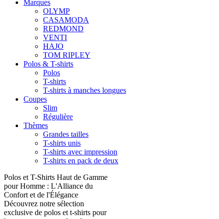
Marques
OLYMP
CASAMODA
REDMOND
VENTI
HAJO
TOM RIPLEY
Polos & T-shirts
Polos
T-shirts
T-shirts à manches longues
Coupes
Slim
Régulière
Thèmes
Grandes tailles
T-shirts unis
T-shirts avec impression
T-shirts en pack de deux
Polos et T-Shirts Haut de Gamme
pour Homme : L'Alliance du
Confort et de l'Élégance
Découvrez notre sélection
exclusive de polos et t-shirts pour