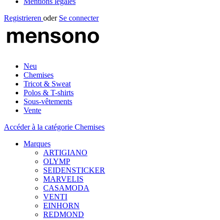
Mentions légales
Registrieren
oder
Se connecter
Neu
Chemises
Tricot & Sweat
Polos & T-shirts
Sous-vêtements
Vente
Accéder à la catégorie Chemises
Marques
ARTIGIANO
OLYMP
SEIDENSTICKER
MARVELIS
CASAMODA
VENTI
EINHORN
REDMOND