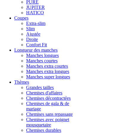
PURE
JUPITER
HATICO
Coupes
Extra-slim
Slim
Ajustée
Droite
Confort Fit
Longueur des manches
Manches longues
Manches courtes
Manches extra courtes
Manches extra longues
Manches super longues
Thèmes
Grandes tailles
Chemises d'affaires
Chemises décontractées
Chemises de gala & de
mariage
Chemises sans repassage
Chemises avec poignet
mousquetaire
Chemises durables