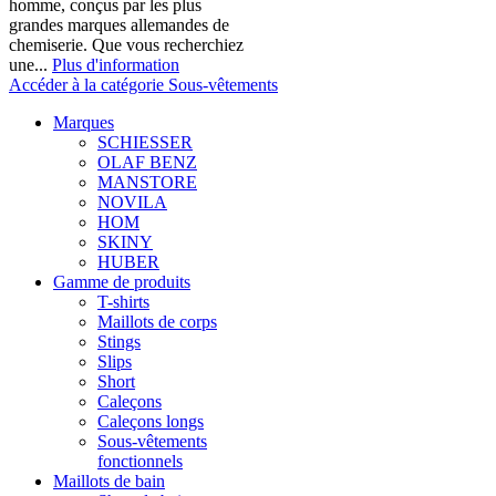
homme, conçus par les plus
grandes marques allemandes de
chemiserie. Que vous recherchiez
une...
Plus d'information
Accéder à la catégorie Sous-vêtements
Marques
SCHIESSER
OLAF BENZ
MANSTORE
NOVILA
HOM
SKINY
HUBER
Gamme de produits
T-shirts
Maillots de corps
Stings
Slips
Short
Caleçons
Caleçons longs
Sous-vêtements
fonctionnels
Maillots de bain