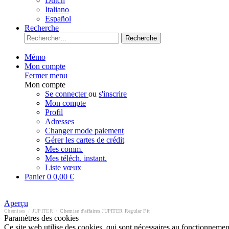
Dutch
Italiano
Español
Recherche
Recherche
Mémo
Mon compte
Fermer menu
Mon compte
Se connecter
ou
s'inscrire
Mon compte
Profil
Adresses
Changer mode paiement
Gérer les cartes de crédit
Mes comm.
Mes téléch. instant.
Liste vœux
Panier
0
0,00 €
Aperçu
Chemises
/
JUPITER
/
Chemise d'affaires JUPITER Regular Fit
Paramètres des cookies
Ce site web utilise des cookies, qui sont nécessaires au fonctionnement 