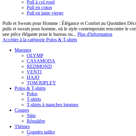
Pull à col rond
Pull en coton
Pull en laine vierge
Pulls et Sweats pour Homme : Élégance et Confort au Quotidien Décou
pulls et sweats pour homme, où le style contemporain rencontre le co
une pièce élégante pour le bureau ou...
Plus d'information
Accéder à la catégorie Polos & T-shirts
Marques
OLYMP
CASAMODA
REDMOND
VENTI
HAJO
TOM RIPLEY
Polos & T-shirts
Polos
T-shirts
T-shirts à manches longues
Coupes
Slim
Régulière
Thèmes
Grandes tailles