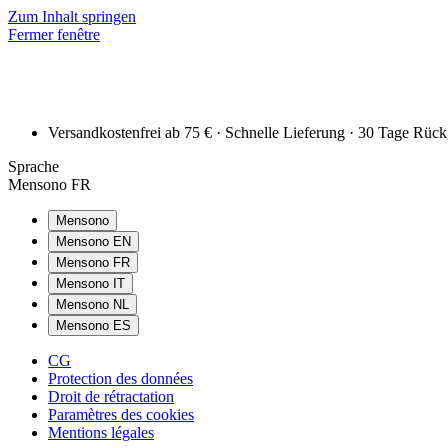
Zum Inhalt springen
Fermer fenêtre
Versandkostenfrei ab 75 € · Schnelle Lieferung · 30 Tage Rüc
Sprache
Mensono FR
Mensono
Mensono EN
Mensono FR
Mensono IT
Mensono NL
Mensono ES
CG
Protection des données
Droit de rétractation
Paramètres des cookies
Mentions légales