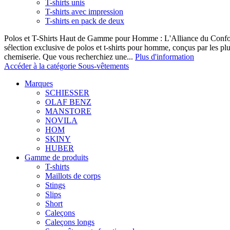
T-shirts unis
T-shirts avec impression
T-shirts en pack de deux
Polos et T-Shirts Haut de Gamme pour Homme : L'Alliance du Confor
sélection exclusive de polos et t-shirts pour homme, conçus par les p
chemiserie. Que vous recherchiez une...
Plus d'information
Accéder à la catégorie Sous-vêtements
Marques
SCHIESSER
OLAF BENZ
MANSTORE
NOVILA
HOM
SKINY
HUBER
Gamme de produits
T-shirts
Maillots de corps
Stings
Slips
Short
Caleçons
Caleçons longs