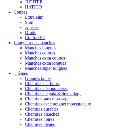
JUPITER
HATICO
Coupes
Extra-slim
Slim
Ajustée
Droite
Confort Fit
Longueur des manches
Manches longues
Manches courtes
Manches extra courtes
Manches extra longues
Manches super longues
Thèmes
Grandes tailles
Chemises d'affaires
Chemises décontractées
Chemises de gala & de mariage
Chemises sans repassage
Chemises avec poignet mousquetaire
Chemises durables
Chemises blanches
Chemises noires
Chemises bleues