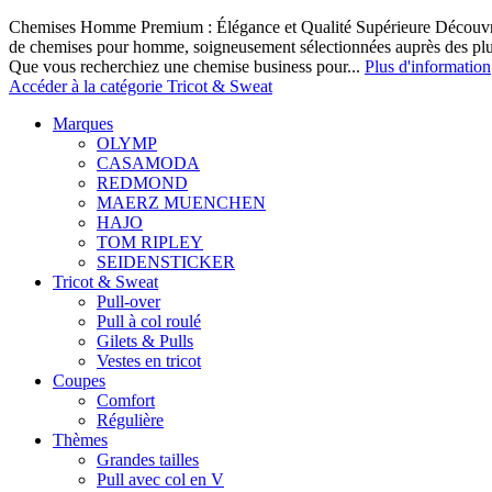
Chemises Homme Premium : Élégance et Qualité Supérieure Découvrez
de chemises pour homme, soigneusement sélectionnées auprès des pl
Que vous recherchiez une chemise business pour...
Plus d'information
Accéder à la catégorie Tricot & Sweat
Marques
OLYMP
CASAMODA
REDMOND
MAERZ MUENCHEN
HAJO
TOM RIPLEY
SEIDENSTICKER
Tricot & Sweat
Pull-over
Pull à col roulé
Gilets & Pulls
Vestes en tricot
Coupes
Comfort
Régulière
Thèmes
Grandes tailles
Pull avec col en V