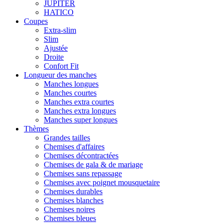
JUPITER
HATICO
Coupes
Extra-slim
Slim
Ajustée
Droite
Confort Fit
Longueur des manches
Manches longues
Manches courtes
Manches extra courtes
Manches extra longues
Manches super longues
Thèmes
Grandes tailles
Chemises d'affaires
Chemises décontractées
Chemises de gala & de mariage
Chemises sans repassage
Chemises avec poignet mousquetaire
Chemises durables
Chemises blanches
Chemises noires
Chemises bleues