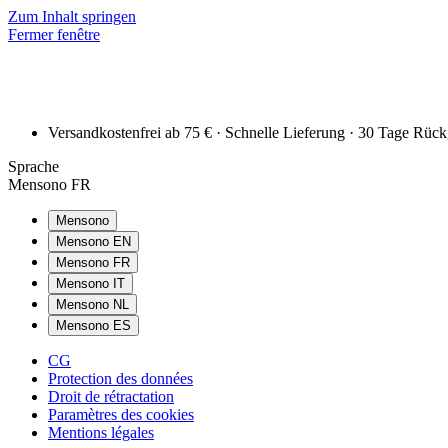
Zum Inhalt springen
Fermer fenêtre
Versandkostenfrei ab 75 € · Schnelle Lieferung · 30 Tage Rüc
Sprache
Mensono FR
Mensono
Mensono EN
Mensono FR
Mensono IT
Mensono NL
Mensono ES
CG
Protection des données
Droit de rétractation
Paramètres des cookies
Mentions légales