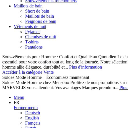
Sous-vêtements fonctionnels
Maillots de bain
Short de bain
Maillots de bain
Peignoirs de bain
Vêtements de nuit
Pyjamas
Chemises de nuit
T-shirts
Pantalons
Sous-vêtements pour Homme : Confort et Qualité au Quotidien Le cho
essentiel pour votre confort tout au long de la journée. Notre sélect
homme allie élégance, durabilité et...
Plus d'information
Accéder à la catégorie Vente
Soldes Mode Homme – Économisez maintenant
Soldes Mode Homme chez Mensono Profitez de nos promotions sur 
MARVELIS vous attendent. Vos avantages Marques premium...
Plus
Menu
FR
Fermer menu
Deutsch
English
Français