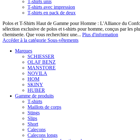
T-shirts unis
T-shirts avec impression
T-shirts en pack de deux
Polos et T-Shirts Haut de Gamme pour Homme : L'Alliance du Confor
sélection exclusive de polos et t-shirts pour homme, conçus par les p
chemiserie. Que vous recherchiez une...
Plus d'information
Accéder à la catégorie Sous-vêtements
Marques
SCHIESSER
OLAF BENZ
MANSTORE
NOVILA
HOM
SKINY
HUBER
Gamme de produits
T-shirts
Maillots de corps
Stings
Slips
Short
Caleçons
Caleçons longs