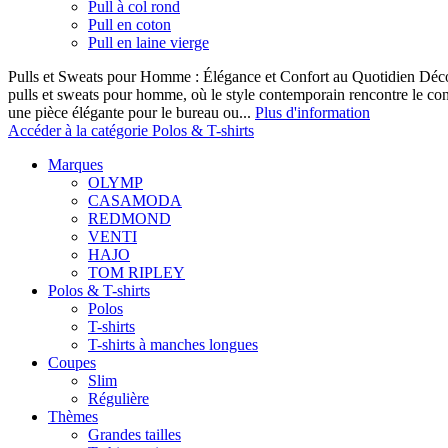
Pull à col rond
Pull en coton
Pull en laine vierge
Pulls et Sweats pour Homme : Élégance et Confort au Quotidien Décou
pulls et sweats pour homme, où le style contemporain rencontre le co
une pièce élégante pour le bureau ou...
Plus d'information
Accéder à la catégorie Polos & T-shirts
Marques
OLYMP
CASAMODA
REDMOND
VENTI
HAJO
TOM RIPLEY
Polos & T-shirts
Polos
T-shirts
T-shirts à manches longues
Coupes
Slim
Régulière
Thèmes
Grandes tailles