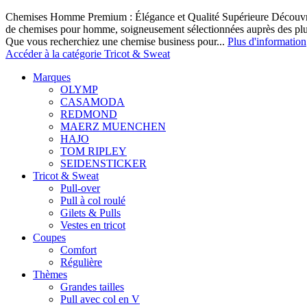
Chemises Homme Premium : Élégance et Qualité Supérieure Découvrez
de chemises pour homme, soigneusement sélectionnées auprès des pl
Que vous recherchiez une chemise business pour...
Plus d'information
Accéder à la catégorie Tricot & Sweat
Marques
OLYMP
CASAMODA
REDMOND
MAERZ MUENCHEN
HAJO
TOM RIPLEY
SEIDENSTICKER
Tricot & Sweat
Pull-over
Pull à col roulé
Gilets & Pulls
Vestes en tricot
Coupes
Comfort
Régulière
Thèmes
Grandes tailles
Pull avec col en V