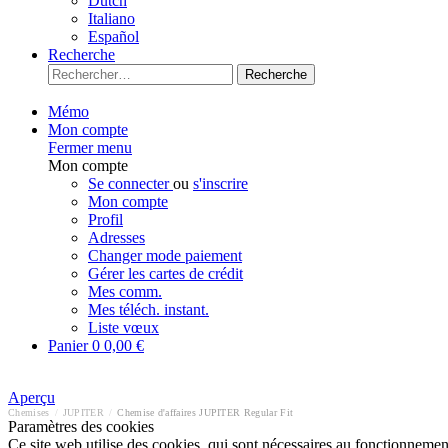
Dutch
Italiano
Español
Recherche
Recherche
Mémo
Mon compte
Fermer menu
Mon compte
Se connecter
ou
s'inscrire
Mon compte
Profil
Adresses
Changer mode paiement
Gérer les cartes de crédit
Mes comm.
Mes téléch. instant.
Liste vœux
Panier
0
0,00 €
Aperçu
Chemises
/
JUPITER
/
Chemise d'affaires JUPITER Regular Fit
Paramètres des cookies
Ce site web utilise des cookies, qui sont nécessaires au fonctionnement 