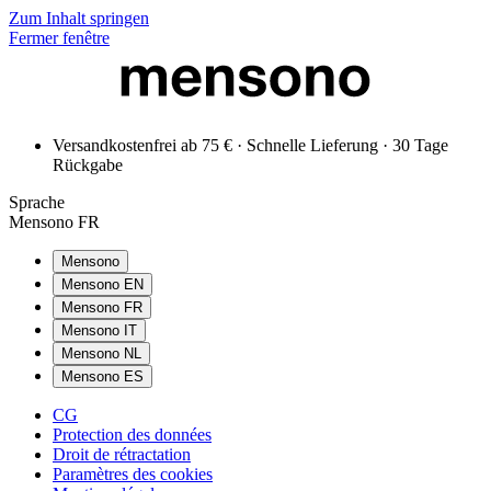
Zum Inhalt springen
Fermer fenêtre
Versandkostenfrei ab 75 € · Schnelle Lieferung · 30 Tage
Rückgabe
Sprache
Mensono FR
Mensono
Mensono EN
Mensono FR
Mensono IT
Mensono NL
Mensono ES
CG
Protection des données
Droit de rétractation
Paramètres des cookies