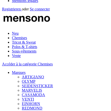
Mentions légales
Registrieren
oder
Se connecter
Neu
Chemises
Tricot & Sweat
Polos & T-shirts
Sous-vêtements
Vente
Accéder à la catégorie Chemises
Marques
ARTIGIANO
OLYMP
SEIDENSTICKER
MARVELIS
CASAMODA
VENTI
EINHORN
REDMOND