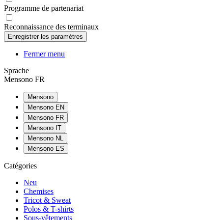
Programme de partenariat
Reconnaissance des terminaux
Fermer menu
Sprache
Mensono FR
Mensono
Mensono EN
Mensono FR
Mensono IT
Mensono NL
Mensono ES
Catégories
Neu
Chemises
Tricot & Sweat
Polos & T-shirts
Sous-vêtements