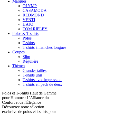
Marques
OLYMP
CASAMODA
REDMOND
VENTI
HAJO
TOM RIPLEY
Polos & T-shirts
Polos
T-shirts
T-shirts à manches longues
Coupes
Slim
Régulière
Thèmes
Grandes tailles
T-shirts unis
T-shirts avec impression
T-shirts en pack de deux
Polos et T-Shirts Haut de Gamme
pour Homme : L'Alliance du
Confort et de l'Élégance
Découvrez notre sélection
exclusive de polos et t-shirts pour