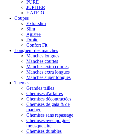
PURE
JUPITER
HATICO
Coupes
Extra-slim
Slim
Ajustée
Droite
Confort Fit
Longueur des manches
Manches longues
Manches courtes
Manches extra courtes
Manches extra longues
Manches super longues
Thèmes
Grandes tailles
Chemises d'affaires
Chemises décontractées
Chemises de gala & de
mariage
Chemises sans repassage
Chemises avec poignet
mousquetaire
Chemises durables