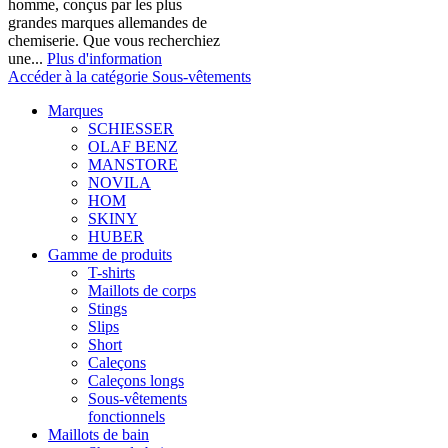
homme, conçus par les plus
grandes marques allemandes de
chemiserie. Que vous recherchiez
une...
Plus d'information
Accéder à la catégorie Sous-vêtements
Marques
SCHIESSER
OLAF BENZ
MANSTORE
NOVILA
HOM
SKINY
HUBER
Gamme de produits
T-shirts
Maillots de corps
Stings
Slips
Short
Caleçons
Caleçons longs
Sous-vêtements
fonctionnels
Maillots de bain