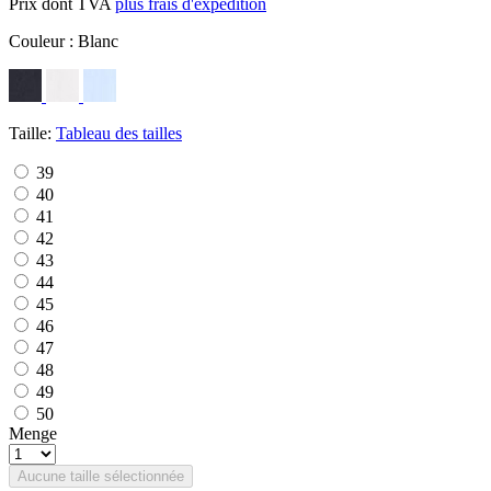
Prix dont TVA
plus frais d'expédition
Couleur :
Blanc
Taille:
Tableau des tailles
39
40
41
42
43
44
45
46
47
48
49
50
Menge
Aucune taille sélectionnée