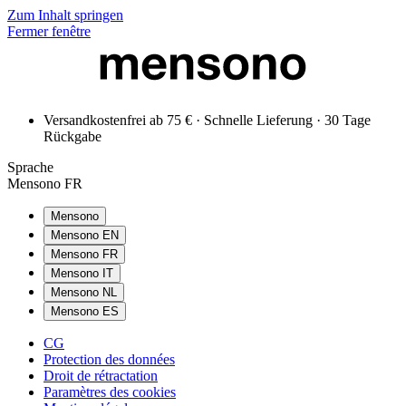
Zum Inhalt springen
Fermer fenêtre
Versandkostenfrei ab 75 € · Schnelle Lieferung · 30 Tage
Rückgabe
Sprache
Mensono FR
Mensono
Mensono EN
Mensono FR
Mensono IT
Mensono NL
Mensono ES
CG
Protection des données
Droit de rétractation
Paramètres des cookies