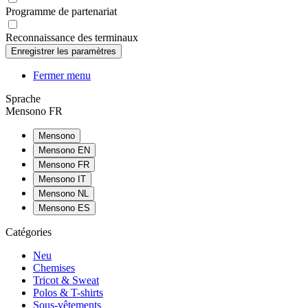
Programme de partenariat
Reconnaissance des terminaux
Fermer menu
Sprache
Mensono FR
Mensono
Mensono EN
Mensono FR
Mensono IT
Mensono NL
Mensono ES
Catégories
Neu
Chemises
Tricot & Sweat
Polos & T-shirts
Sous-vêtements