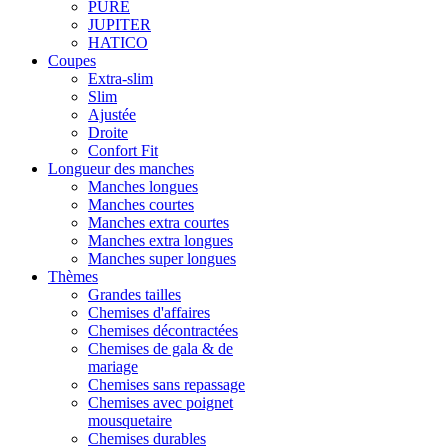
PURE
JUPITER
HATICO
Coupes
Extra-slim
Slim
Ajustée
Droite
Confort Fit
Longueur des manches
Manches longues
Manches courtes
Manches extra courtes
Manches extra longues
Manches super longues
Thèmes
Grandes tailles
Chemises d'affaires
Chemises décontractées
Chemises de gala & de
mariage
Chemises sans repassage
Chemises avec poignet
mousquetaire
Chemises durables