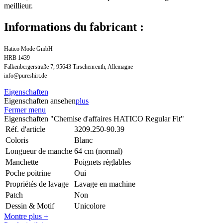
meillieur.
Informations du fabricant :
Hatico Mode GmbH
HRB 1439
Falkenbergerstraße 7, 95643 Tirschenreuth, Allemagne
info@pureshirt.de
Eigenschaften
Eigenschaften ansehen
plus
Fermer menu
Eigenschaften "Chemise d'affaires HATICO Regular Fit"
Réf. d'article
3209.250-90.39
Coloris
Blanc
Longueur de manche
64 cm (normal)
Manchette
Poignets réglables
Poche poitrine
Oui
Propriétés de lavage
Lavage en machine
Patch
Non
Dessin & Motif
Unicolore
Montre plus +