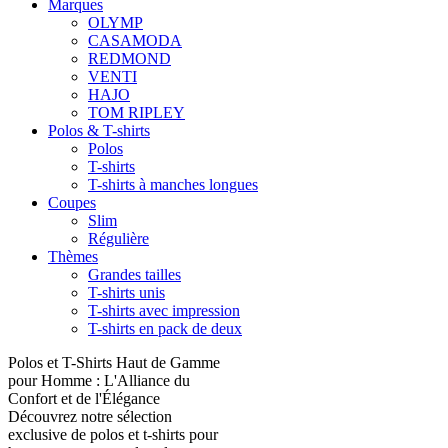
Marques
OLYMP
CASAMODA
REDMOND
VENTI
HAJO
TOM RIPLEY
Polos & T-shirts
Polos
T-shirts
T-shirts à manches longues
Coupes
Slim
Régulière
Thèmes
Grandes tailles
T-shirts unis
T-shirts avec impression
T-shirts en pack de deux
Polos et T-Shirts Haut de Gamme
pour Homme : L'Alliance du
Confort et de l'Élégance
Découvrez notre sélection
exclusive de polos et t-shirts pour