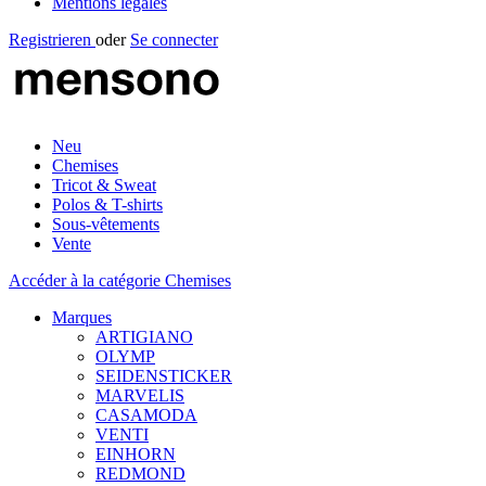
Mentions légales
Registrieren
oder
Se connecter
Neu
Chemises
Tricot & Sweat
Polos & T-shirts
Sous-vêtements
Vente
Accéder à la catégorie Chemises
Marques
ARTIGIANO
OLYMP
SEIDENSTICKER
MARVELIS
CASAMODA
VENTI
EINHORN
REDMOND