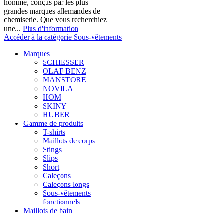
homme, conçus par les plus
grandes marques allemandes de
chemiserie. Que vous recherchiez
une...
Plus d'information
Accéder à la catégorie Sous-vêtements
Marques
SCHIESSER
OLAF BENZ
MANSTORE
NOVILA
HOM
SKINY
HUBER
Gamme de produits
T-shirts
Maillots de corps
Stings
Slips
Short
Caleçons
Caleçons longs
Sous-vêtements
fonctionnels
Maillots de bain