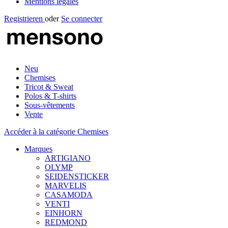
Mentions légales
Registrieren
oder
Se connecter
Neu
Chemises
Tricot & Sweat
Polos & T-shirts
Sous-vêtements
Vente
Accéder à la catégorie Chemises
Marques
ARTIGIANO
OLYMP
SEIDENSTICKER
MARVELIS
CASAMODA
VENTI
EINHORN
REDMOND