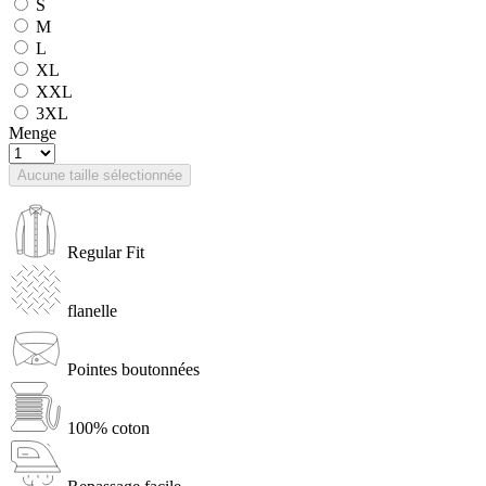
S
M
L
XL
XXL
3XL
Menge
Aucune taille sélectionnée
Regular Fit
flanelle
Pointes boutonnées
100% coton