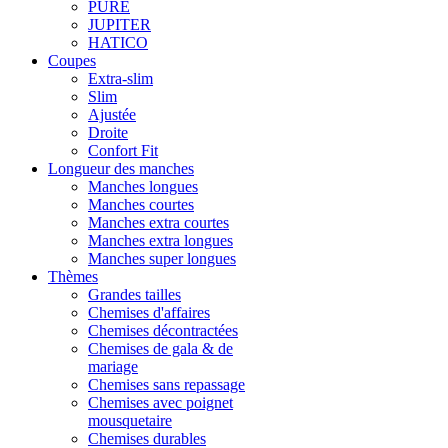
PURE
JUPITER
HATICO
Coupes
Extra-slim
Slim
Ajustée
Droite
Confort Fit
Longueur des manches
Manches longues
Manches courtes
Manches extra courtes
Manches extra longues
Manches super longues
Thèmes
Grandes tailles
Chemises d'affaires
Chemises décontractées
Chemises de gala & de
mariage
Chemises sans repassage
Chemises avec poignet
mousquetaire
Chemises durables