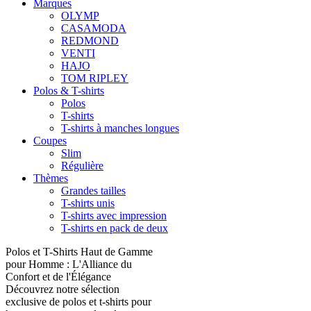
Marques
OLYMP
CASAMODA
REDMOND
VENTI
HAJO
TOM RIPLEY
Polos & T-shirts
Polos
T-shirts
T-shirts à manches longues
Coupes
Slim
Régulière
Thèmes
Grandes tailles
T-shirts unis
T-shirts avec impression
T-shirts en pack de deux
Polos et T-Shirts Haut de Gamme
pour Homme : L'Alliance du
Confort et de l'Élégance
Découvrez notre sélection
exclusive de polos et t-shirts pour