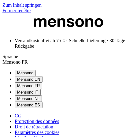
Zum Inhalt springen
Fermer fenêtre
Versandkostenfrei ab 75 € · Schnelle Lieferung · 30 Tage
Rückgabe
Sprache
Mensono FR
Mensono
Mensono EN
Mensono FR
Mensono IT
Mensono NL
Mensono ES
CG
Protection des données
Droit de rétractation
Paramètres des cookies