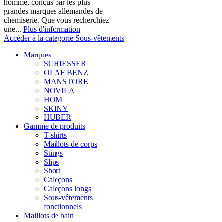
homme, conçus par les plus
grandes marques allemandes de
chemiserie. Que vous recherchiez
une...
Plus d'information
Accéder à la catégorie Sous-vêtements
Marques
SCHIESSER
OLAF BENZ
MANSTORE
NOVILA
HOM
SKINY
HUBER
Gamme de produits
T-shirts
Maillots de corps
Stings
Slips
Short
Caleçons
Caleçons longs
Sous-vêtements
fonctionnels
Maillots de bain