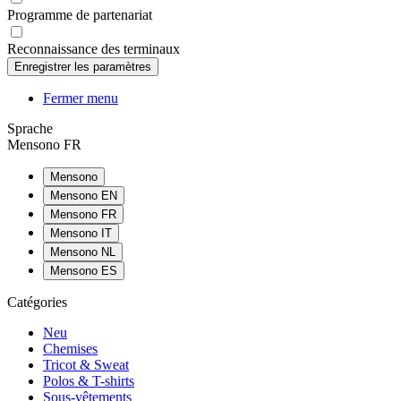
Programme de partenariat
Reconnaissance des terminaux
Fermer menu
Sprache
Mensono FR
Mensono
Mensono EN
Mensono FR
Mensono IT
Mensono NL
Mensono ES
Catégories
Neu
Chemises
Tricot & Sweat
Polos & T-shirts
Sous-vêtements