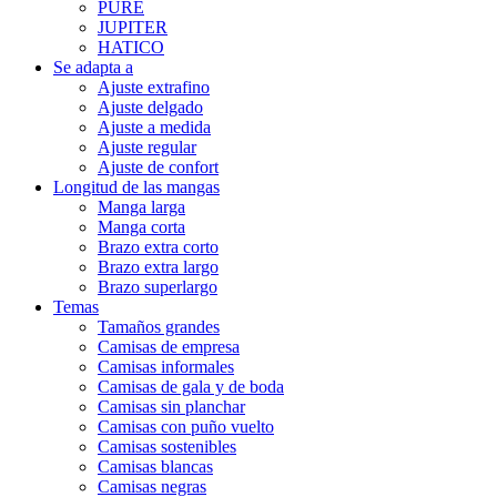
PURE
JUPITER
HATICO
Se adapta a
Ajuste extrafino
Ajuste delgado
Ajuste a medida
Ajuste regular
Ajuste de confort
Longitud de las mangas
Manga larga
Manga corta
Brazo extra corto
Brazo extra largo
Brazo superlargo
Temas
Tamaños grandes
Camisas de empresa
Camisas informales
Camisas de gala y de boda
Camisas sin planchar
Camisas con puño vuelto
Camisas sostenibles
Camisas blancas
Camisas negras