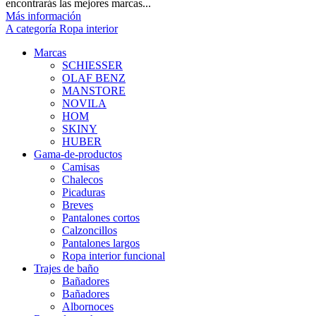
encontrarás las mejores marcas...
Más información
A categoría Ropa interior
Marcas
SCHIESSER
OLAF BENZ
MANSTORE
NOVILA
HOM
SKINY
HUBER
Gama-de-productos
Camisas
Chalecos
Picaduras
Breves
Pantalones cortos
Calzoncillos
Pantalones largos
Ropa interior funcional
Trajes de baño
Bañadores
Bañadores
Albornoces