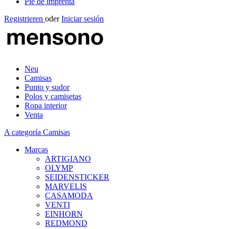
Pie de imprenta
Registrieren
oder
Iniciar sesión
Neu
Camisas
Punto y sudor
Polos y camisetas
Ropa interior
Venta
A categoría Camisas
Marcas
ARTIGIANO
OLYMP
SEIDENSTICKER
MARVELIS
CASAMODA
VENTI
EINHORN
REDMOND