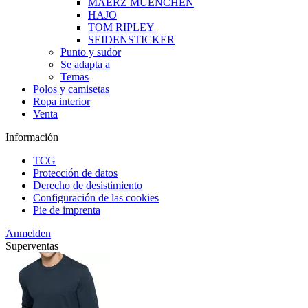
MAERZ MUENCHEN
HAJO
TOM RIPLEY
SEIDENSTICKER
Punto y sudor
Se adapta a
Temas
Polos y camisetas
Ropa interior
Venta
Información
TCG
Protección de datos
Derecho de desistimiento
Configuración de las cookies
Pie de imprenta
Anmelden
Superventas