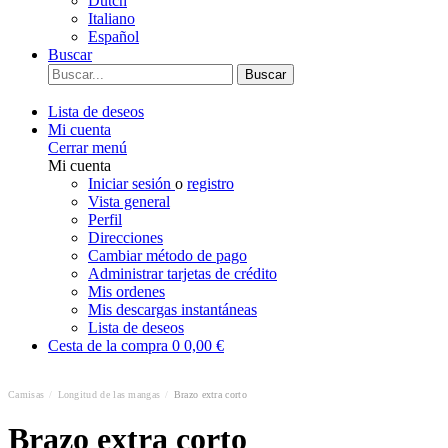
Dutch
Italiano
Español
Buscar
Buscar
Lista de deseos
Mi cuenta
Cerrar menú
Mi cuenta
Iniciar sesión
o
registro
Vista general
Perfil
Direcciones
Cambiar método de pago
Administrar tarjetas de crédito
Mis ordenes
Mis descargas instantáneas
Lista de deseos
Cesta de la compra
0
0,00 €
Camisas
/
Longitud de las mangas
/
Brazo extra corto
Brazo extra corto