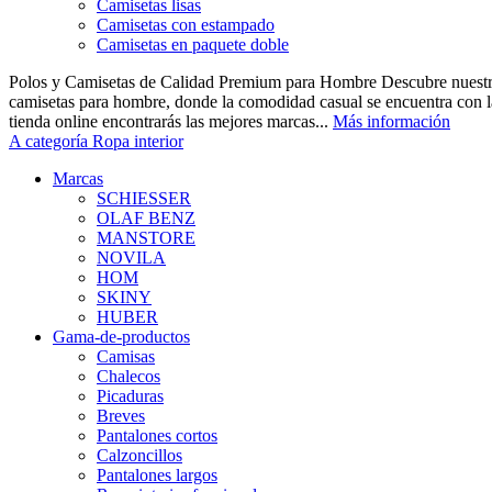
Camisetas lisas
Camisetas con estampado
Camisetas en paquete doble
Polos y Camisetas de Calidad Premium para Hombre Descubre nuestra
camisetas para hombre, donde la comodidad casual se encuentra con la
tienda online encontrarás las mejores marcas...
Más información
A categoría Ropa interior
Marcas
SCHIESSER
OLAF BENZ
MANSTORE
NOVILA
HOM
SKINY
HUBER
Gama-de-productos
Camisas
Chalecos
Picaduras
Breves
Pantalones cortos
Calzoncillos
Pantalones largos