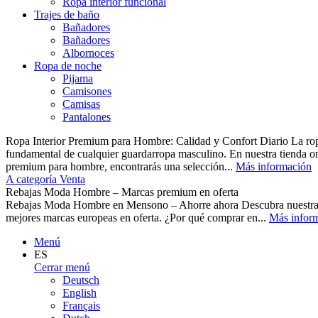
Ropa interior funcional
Trajes de baño
Bañadores
Bañadores
Albornoces
Ropa de noche
Pijama
Camisones
Camisas
Pantalones
Ropa Interior Premium para Hombre: Calidad y Confort Diario La ropa 
fundamental de cualquier guardarropa masculino. En nuestra tienda o
premium para hombre, encontrarás una selección...
Más información
A categoría Venta
Rebajas Moda Hombre – Marcas premium en oferta
Rebajas Moda Hombre en Mensono – Ahorre ahora Descubra nuest
mejores marcas europeas en oferta. ¿Por qué comprar en...
Más infor
Menú
ES
Cerrar menú
Deutsch
English
Français