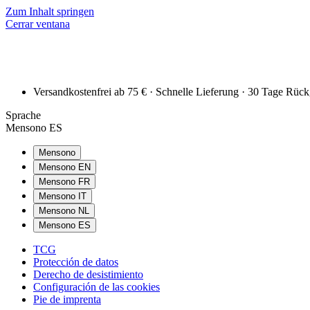
Zum Inhalt springen
Cerrar ventana
Versandkostenfrei ab 75 € · Schnelle Lieferung · 30 Tage Rüc
Sprache
Mensono ES
Mensono
Mensono EN
Mensono FR
Mensono IT
Mensono NL
Mensono ES
TCG
Protección de datos
Derecho de desistimiento
Configuración de las cookies
Pie de imprenta