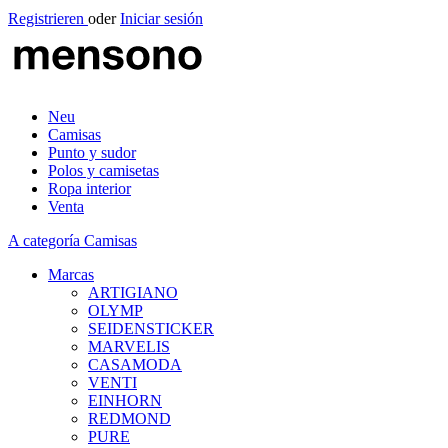
Registrieren
oder
Iniciar sesión
Neu
Camisas
Punto y sudor
Polos y camisetas
Ropa interior
Venta
A categoría Camisas
Marcas
ARTIGIANO
OLYMP
SEIDENSTICKER
MARVELIS
CASAMODA
VENTI
EINHORN
REDMOND
PURE