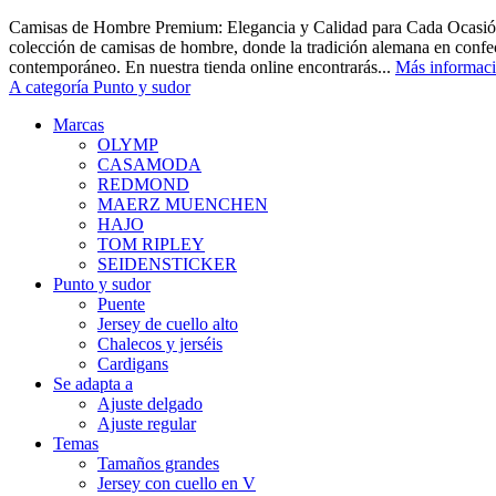
Camisas de Hombre Premium: Elegancia y Calidad para Cada Ocasión
colección de camisas de hombre, donde la tradición alemana en confec
contemporáneo. En nuestra tienda online encontrarás...
Más informac
A categoría Punto y sudor
Marcas
OLYMP
CASAMODA
REDMOND
MAERZ MUENCHEN
HAJO
TOM RIPLEY
SEIDENSTICKER
Punto y sudor
Puente
Jersey de cuello alto
Chalecos y jerséis
Cardigans
Se adapta a
Ajuste delgado
Ajuste regular
Temas
Tamaños grandes
Jersey con cuello en V