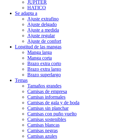
JUPITER
HATICO
Se adapta a
Ajuste extrafino
Ajuste delgado
Ajuste a medida
Ajuste regular
Ajuste de confort
Longitud de las mangas
Manga larga
Manga corta
Brazo extra corto
Brazo extra largo
Brazo superlargo
Temas
Tamaños grandes
Camisas de empresa
Camisas informales
Camisas de gala y de boda
Camisas sin planchar
Camisas con puño vuelto
Camisas sostenibles
Camisas blancas
Camisas negras
Camisas azules