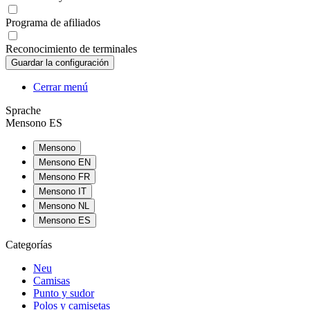
Programa de afiliados
Reconocimiento de terminales
Cerrar menú
Sprache
Mensono ES
Mensono
Mensono EN
Mensono FR
Mensono IT
Mensono NL
Mensono ES
Categorías
Neu
Camisas
Punto y sudor
Polos y camisetas