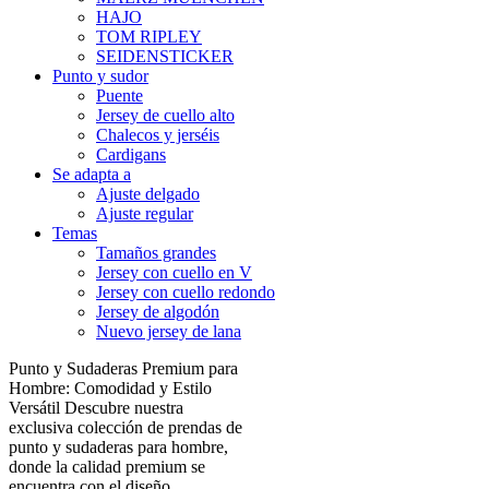
HAJO
TOM RIPLEY
SEIDENSTICKER
Punto y sudor
Puente
Jersey de cuello alto
Chalecos y jerséis
Cardigans
Se adapta a
Ajuste delgado
Ajuste regular
Temas
Tamaños grandes
Jersey con cuello en V
Jersey con cuello redondo
Jersey de algodón
Nuevo jersey de lana
Punto y Sudaderas Premium para
Hombre: Comodidad y Estilo
Versátil Descubre nuestra
exclusiva colección de prendas de
punto y sudaderas para hombre,
donde la calidad premium se
encuentra con el diseño