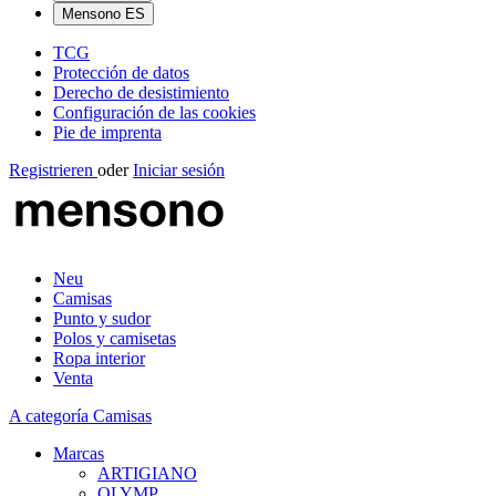
Mensono ES
TCG
Protección de datos
Derecho de desistimiento
Configuración de las cookies
Pie de imprenta
Registrieren
oder
Iniciar sesión
Neu
Camisas
Punto y sudor
Polos y camisetas
Ropa interior
Venta
A categoría Camisas
Marcas
ARTIGIANO
OLYMP