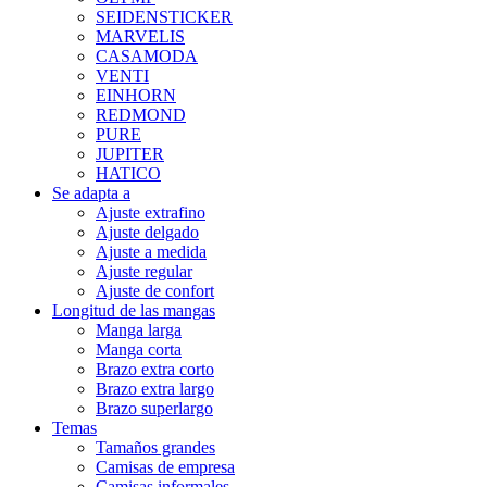
SEIDENSTICKER
MARVELIS
CASAMODA
VENTI
EINHORN
REDMOND
PURE
JUPITER
HATICO
Se adapta a
Ajuste extrafino
Ajuste delgado
Ajuste a medida
Ajuste regular
Ajuste de confort
Longitud de las mangas
Manga larga
Manga corta
Brazo extra corto
Brazo extra largo
Brazo superlargo
Temas
Tamaños grandes
Camisas de empresa
Camisas informales