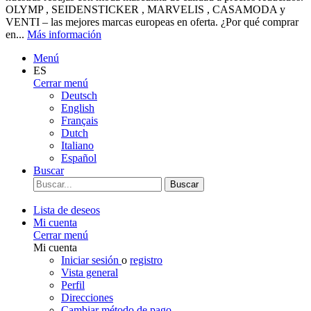
OLYMP , SEIDENSTICKER , MARVELIS , CASAMODA y
VENTI – las mejores marcas europeas en oferta. ¿Por qué comprar
en...
Más información
Menú
ES
Cerrar menú
Deutsch
English
Français
Dutch
Italiano
Español
Buscar
Buscar
Lista de deseos
Mi cuenta
Cerrar menú
Mi cuenta
Iniciar sesión
o
registro
Vista general
Perfil
Direcciones
Cambiar método de pago